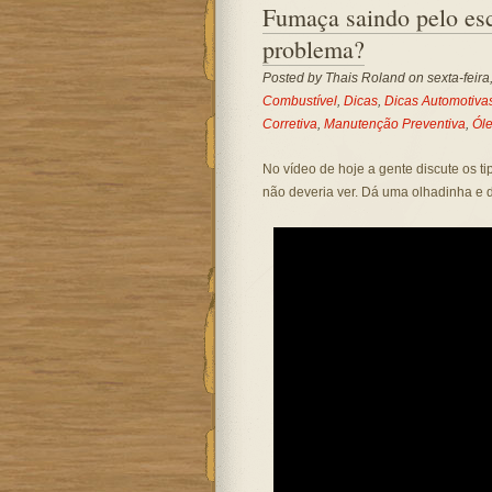
Fumaça saindo pelo es
problema?
Posted by
Thais Roland
on sexta-feira
Combustível
,
Dicas
,
Dicas Automotiva
Corretiva
,
Manutenção Preventiva
,
Ól
No vídeo de hoje a gente discute os 
não deveria ver. Dá uma olhadinha e 