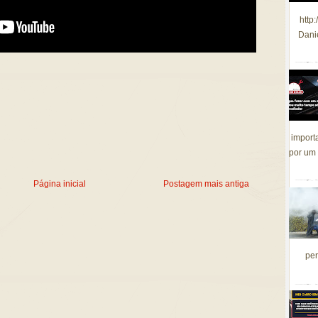
http
Dani
import
por um 
Página inicial
Postagem mais antiga
per