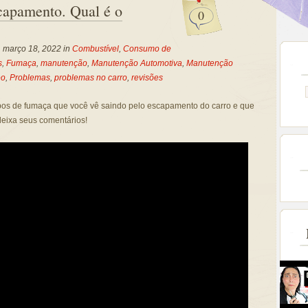
capamento. Qual é o
0
, março 18, 2022 in
Combustível
,
Consumo de
s
,
Fumaça
,
manutenção
,
Manutenção Automotiva
,
Manutenção
eo
,
Problemas
,
problemas no carro
,
revisões
tipos de fumaça que você vê saindo pelo escapamento do carro e que
deixa seus comentários!