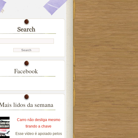
Facebook
Mais lidos da semana
Carro não desliga mesmo
tirando a chave
Esse vídeo é apoiado pelos