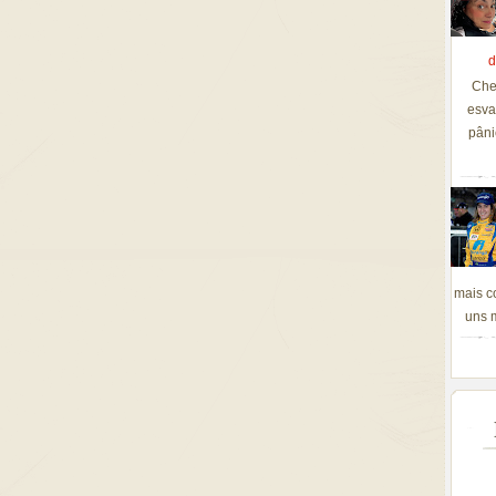
d
Che
esva
pâni
mais c
uns m