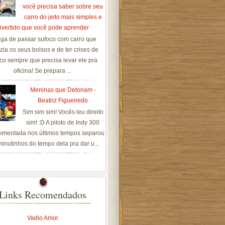
você precisa saber sobre seu
carro do jeito mais simples e
ivertido que você pode aprender
ga de passar sufoco com carro que
zia os seus bolsos e de ter crises de
co sempre que precisa levar ele pra
oficina! Se prepara ...
Meninas que Detonam -
Beatriz Figueiredo
Sim sim sim! Vocês leu direito
sim! :D A piloto de Indy 300
omentada nos últimos tempos separou
inutinhos do tempo dela pra dar u...
Links Recomendados
Vadio Amor