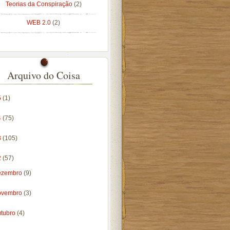
Teorias da Conspiração
(2)
WEB 2.0
(2)
Arquivo do Coisa
5
(1)
4
(75)
3
(105)
2
(57)
ezembro
(9)
ovembro
(3)
utubro
(4)