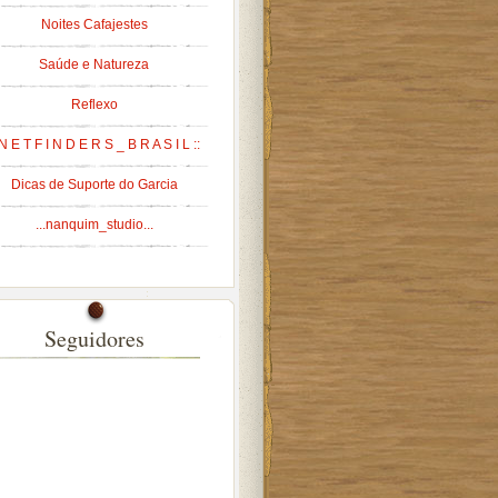
Noites Cafajestes
Saúde e Natureza
Reflexo
 N E T F I N D E R S _ B R A S I L ::
Dicas de Suporte do Garcia
...nanquim_studio...
Seguidores