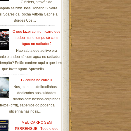
CMNers, através do
://apoia.se/cmn Jose Roberto Silveira
el Soares da Rocha Vittoria Gabriela
Borges Cost...
O que fazer com um carro que
rodou muito tempo só com
água no radiador?
Não sabia que aditivo era
ante e andou só com água no radiador
tempão? Então confere aqui o que tem
que fazer agora. Aproveita ...
Glicerina no carro!!!
Nós, meninas delicadinhas e
dedicadas aos cuidados
diários com nossos corpinhos
feitos (pfffff), sabemos do poder da
glicerina nas noss...
MEU CARRO SEM
PERRENGUE - Tudo o que