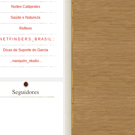
Noites Cafajestes
Saúde e Natureza
Reflexo
 N E T F I N D E R S _ B R A S I L ::
Dicas de Suporte do Garcia
...nanquim_studio...
Seguidores