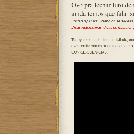
Ovo pra fechar furo de
ainda temos que falar s
Posted by
Thais Roland
on sexta-feir
Dicas Automotivas
,
dicas de manuten
Tem gente que continua insistindo, e
ovos, então vamos discutir o tamanho
CON-SE-QUEN-CIAS.