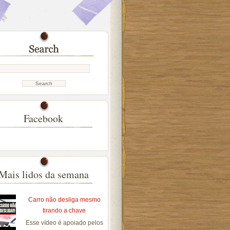
Facebook
Mais lidos da semana
Carro não desliga mesmo
tirando a chave
Esse vídeo é apoiado pelos