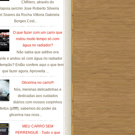
CMNers, através do
://apoia.se/cmn Jose Roberto Silveira
el Soares da Rocha Vittoria Gabriela
Borges Cost...
O que fazer com um carro que
rodou muito tempo só com
água no radiador?
Não sabia que aditivo era
ante e andou só com água no radiador
tempão? Então confere aqui o que tem
que fazer agora. Aproveita ...
Glicerina no carro!!!
Nós, meninas delicadinhas e
dedicadas aos cuidados
diários com nossos corpinhos
feitos (pfffff), sabemos do poder da
glicerina nas noss...
MEU CARRO SEM
PERRENGUE - Tudo o que