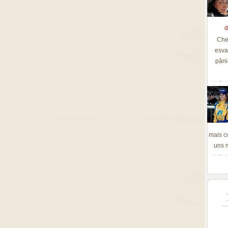
d
Che
esva
pâni
mais c
uns m