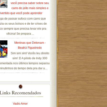
você precisa saber sobre seu
carro do jeito mais simples e
ivertido que você pode aprender
ga de passar sufoco com carro que
zia os seus bolsos e de ter crises de
co sempre que precisa levar ele pra
oficina! Se prepara ...
Meninas que Detonam -
Beatriz Figueiredo
Sim sim sim! Vocês leu direito
sim! :D A piloto de Indy 300
omentada nos últimos tempos separou
inutinhos do tempo dela pra dar u...
Links Recomendados
Vadio Amor