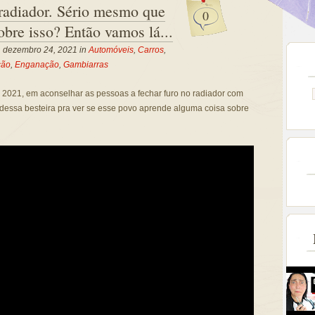
 radiador. Sério mesmo que
0
obre isso? Então vamos lá...
a, dezembro 24, 2021 in
Automóveis
,
Carros
,
ção
,
Enganação
,
Gambiarras
m 2021, em aconselhar as pessoas a fechar furo no radiador com
 dessa besteira pra ver se esse povo aprende alguma coisa sobre