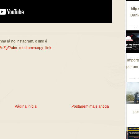
http
Dani
nha lá no Instagram, o link é
YHFeZg/?utm_medium=copy_link
import
por um 
Página inicial
Postagem mais antiga
per