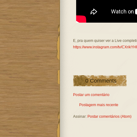
E, pra quem quiser ver a Live completi
https://www.instagram.com/tv/CXrik
0 Comments
Postar um comentário
Postagem mais recente
Assinar:
Postar comentários (Atom)