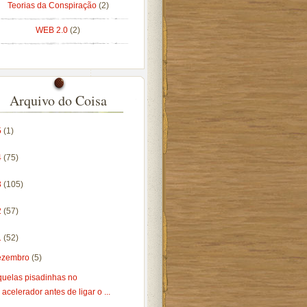
Teorias da Conspiração
(2)
WEB 2.0
(2)
Arquivo do Coisa
5
(1)
4
(75)
3
(105)
2
(57)
1
(52)
ezembro
(5)
quelas pisadinhas no
acelerador antes de ligar o ...