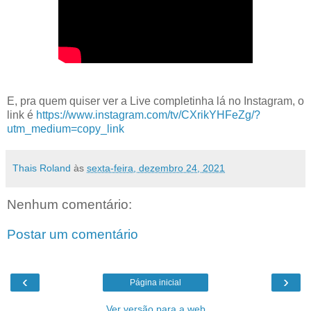
E, pra quem quiser ver a Live completinha lá no Instagram, o
link é
https://www.instagram.com/tv/CXrikYHFeZg/?
utm_medium=copy_link
Thais Roland
às
sexta-feira, dezembro 24, 2021
Nenhum comentário:
Postar um comentário
‹
›
Página inicial
Ver versão para a web