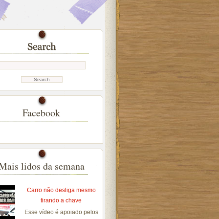
Facebook
Mais lidos da semana
Carro não desliga mesmo
tirando a chave
Esse vídeo é apoiado pelos