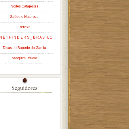
Noites Cafajestes
Saúde e Natureza
Reflexo
 N E T F I N D E R S _ B R A S I L ::
Dicas de Suporte do Garcia
...nanquim_studio...
Seguidores