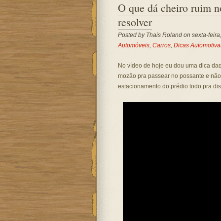
O que dá cheiro ruim n
resolver
Posted by
Thais Roland
on sexta-feir
Automóveis
,
Carros
,
Dicas Automotiva
No vídeo de hoje eu dou uma dica daq
mozão pra passear no possante e não 
estacionamento do prédio todo pra dis