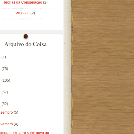
Teorias da Conspiração
(2)
WEB 2.0
(2)
Arquivo do Coisa
5
(1)
4
(75)
3
(105)
2
(57)
1
(52)
ezembro
(5)
ovembro
(4)
omprar um carro semi-novo ou