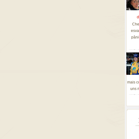
d
Che
esva
pâni
mais c
uns m