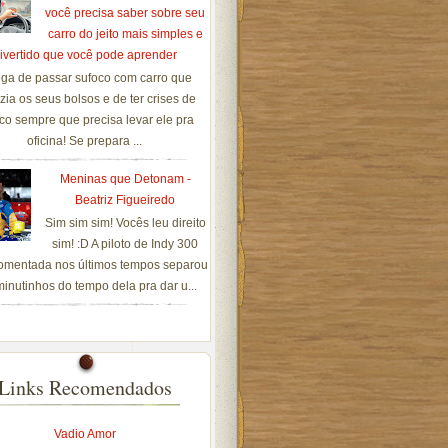
você precisa saber sobre seu
carro do jeito mais simples e
ivertido que você pode aprender
ga de passar sufoco com carro que
zia os seus bolsos e de ter crises de
co sempre que precisa levar ele pra
oficina! Se prepara ...
Meninas que Detonam -
Beatriz Figueiredo
Sim sim sim! Vocês leu direito
sim! :D A piloto de Indy 300
omentada nos últimos tempos separou
inutinhos do tempo dela pra dar u...
Links Recomendados
Vadio Amor