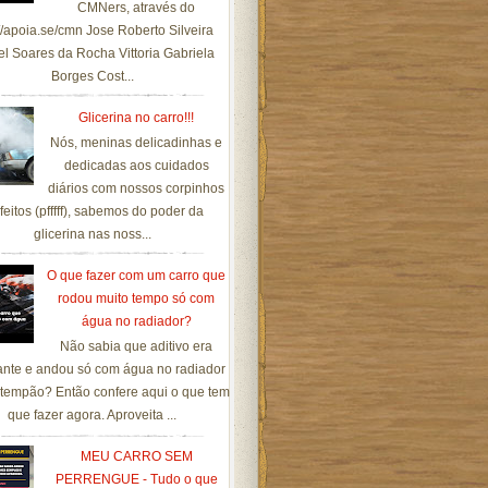
CMNers, através do
://apoia.se/cmn Jose Roberto Silveira
el Soares da Rocha Vittoria Gabriela
Borges Cost...
Glicerina no carro!!!
Nós, meninas delicadinhas e
dedicadas aos cuidados
diários com nossos corpinhos
feitos (pfffff), sabemos do poder da
glicerina nas noss...
O que fazer com um carro que
rodou muito tempo só com
água no radiador?
Não sabia que aditivo era
ante e andou só com água no radiador
tempão? Então confere aqui o que tem
que fazer agora. Aproveita ...
MEU CARRO SEM
PERRENGUE - Tudo o que