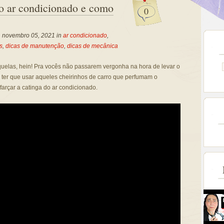
o ar condicionado e como
0
a, novembro 05, 2021 in
ar condicionado
,
s
,
dicas de manutenção
,
dicas de mecânica
uelas, hein! Pra vocês não passarem vergonha na hora de levar o
ter que usar aqueles cheirinhos de carro que perfumam o
farçar a catinga do ar condicionado.