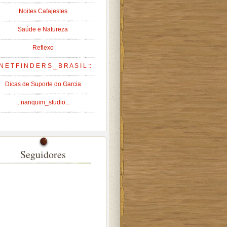
Noites Cafajestes
Saúde e Natureza
Reflexo
 N E T F I N D E R S _ B R A S I L ::
Dicas de Suporte do Garcia
...nanquim_studio...
Seguidores