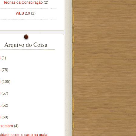
Teorias da Conspiração
(2)
WEB 2.0
(2)
Arquivo do Coisa
5
(1)
4
(75)
3
(105)
2
(57)
1
(52)
0
(50)
ezembro
(4)
uidados com o carro na praia