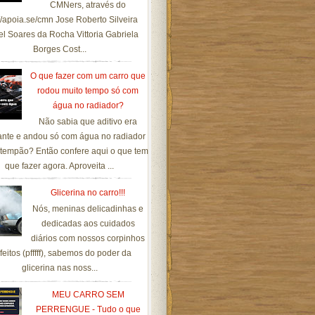
CMNers, através do
://apoia.se/cmn Jose Roberto Silveira
el Soares da Rocha Vittoria Gabriela
Borges Cost...
O que fazer com um carro que
rodou muito tempo só com
água no radiador?
Não sabia que aditivo era
ante e andou só com água no radiador
tempão? Então confere aqui o que tem
que fazer agora. Aproveita ...
Glicerina no carro!!!
Nós, meninas delicadinhas e
dedicadas aos cuidados
diários com nossos corpinhos
feitos (pfffff), sabemos do poder da
glicerina nas noss...
MEU CARRO SEM
PERRENGUE - Tudo o que