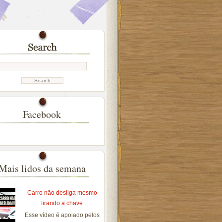
Facebook
Mais lidos da semana
Carro não desliga mesmo
tirando a chave
Esse vídeo é apoiado pelos