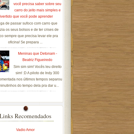
você precisa saber sobre seu
carro do jeito mais simples e
ivertido que você pode aprender
ga de passar sufoco com carro que
zia os seus bolsos e de ter crises de
co sempre que precisa levar ele pra
oficina! Se prepara ...
Meninas que Detonam -
Beatriz Figueiredo
Sim sim sim! Vocês leu direito
sim! :D A piloto de Indy 300
omentada nos últimos tempos separou
inutinhos do tempo dela pra dar u...
Links Recomendados
Vadio Amor