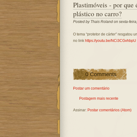
Plastimóveis - por que 
plástico no carro?
Posted by
Thais Roland
on sexta-feir
O tema “protetor de cárter” resgatou
no link
https://youtu.be/NCi3CGvhbpU
0 Comments
Postar um comentário
Postagem mais recente
Assinar:
Postar comentários (Atom)