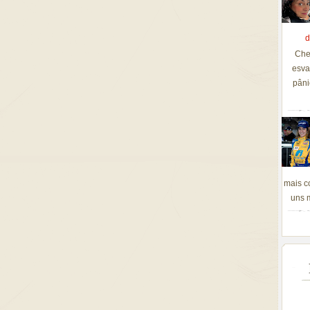
d
Che
esva
pâni
mais c
uns m