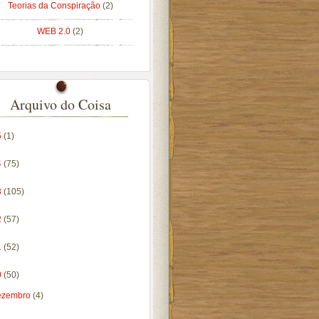
Teorias da Conspiração
(2)
WEB 2.0
(2)
Arquivo do Coisa
5
(1)
4
(75)
3
(105)
2
(57)
1
(52)
0
(50)
ezembro
(4)