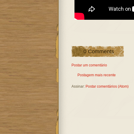
0 Comments
Postar um comentário
Postagem mais recente
Assinar:
Postar comentários (Atom)