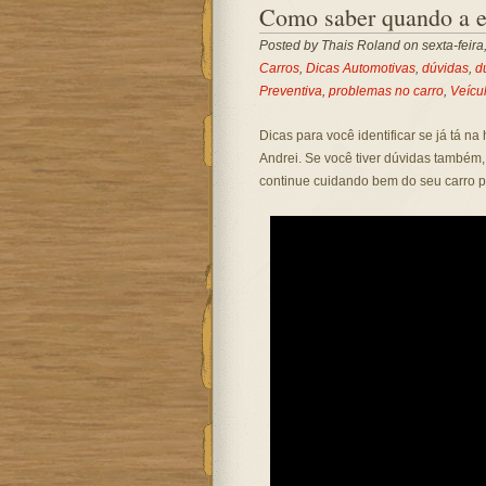
Como saber quando a e
Posted by
Thais Roland
on sexta-feira
Carros
,
Dicas Automotivas
,
dúvidas
,
d
Preventiva
,
problemas no carro
,
Veícu
Dicas para você identificar se já tá 
Andrei. Se você tiver dúvidas também
continue cuidando bem do seu carro p