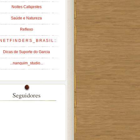
Noites Cafajestes
Saúde e Natureza
Reflexo
 N E T F I N D E R S _ B R A S I L ::
Dicas de Suporte do Garcia
...nanquim_studio...
Seguidores