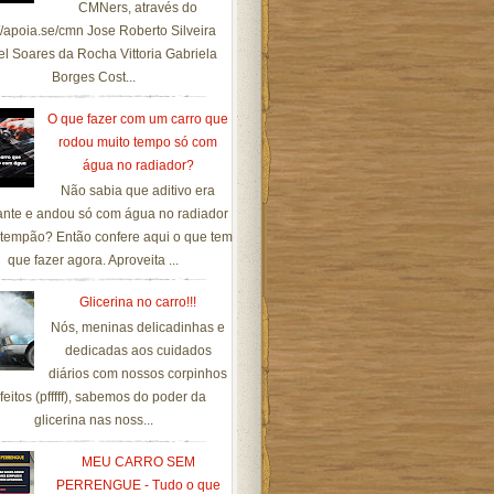
CMNers, através do
://apoia.se/cmn Jose Roberto Silveira
el Soares da Rocha Vittoria Gabriela
Borges Cost...
O que fazer com um carro que
rodou muito tempo só com
água no radiador?
Não sabia que aditivo era
ante e andou só com água no radiador
tempão? Então confere aqui o que tem
que fazer agora. Aproveita ...
Glicerina no carro!!!
Nós, meninas delicadinhas e
dedicadas aos cuidados
diários com nossos corpinhos
feitos (pfffff), sabemos do poder da
glicerina nas noss...
MEU CARRO SEM
PERRENGUE - Tudo o que