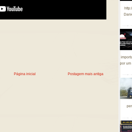
http
Dani
import
por um 
Página inicial
Postagem mais antiga
per