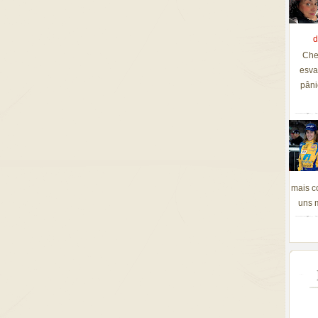
d
Che
esva
pâni
mais c
uns m