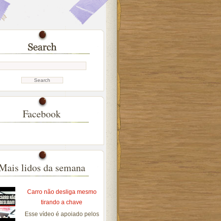
Facebook
Mais lidos da semana
Carro não desliga mesmo
tirando a chave
Esse vídeo é apoiado pelos