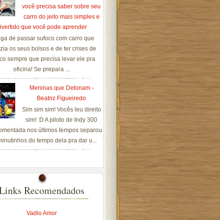
você precisa saber sobre seu
carro do jeito mais simples e
ivertido que você pode aprender
ga de passar sufoco com carro que
zia os seus bolsos e de ter crises de
co sempre que precisa levar ele pra
oficina! Se prepara ...
Meninas que Detonam -
Beatriz Figueiredo
Sim sim sim! Vocês leu direito
sim! :D A piloto de Indy 300
omentada nos últimos tempos separou
inutinhos do tempo dela pra dar u...
Links Recomendados
Vadio Amor