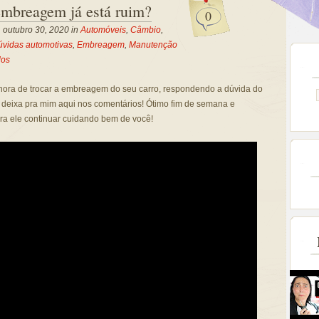
mbreagem já está ruim?
0
, outubro 30, 2020 in
Automóveis
,
Câmbio
,
úvidas automotivas
,
Embreagem
,
Manutenção
los
na hora de trocar a embreagem do seu carro, respondendo a dúvida do
, deixa pra mim aqui nos comentários! Ótimo fim de semana e
ra ele continuar cuidando bem de você!