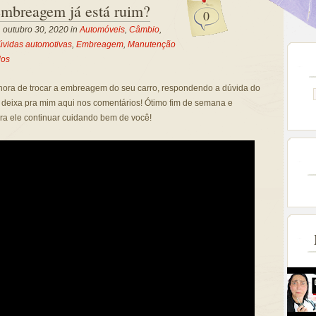
mbreagem já está ruim?
0
, outubro 30, 2020 in
Automóveis
,
Câmbio
,
úvidas automotivas
,
Embreagem
,
Manutenção
los
na hora de trocar a embreagem do seu carro, respondendo a dúvida do
, deixa pra mim aqui nos comentários! Ótimo fim de semana e
ra ele continuar cuidando bem de você!