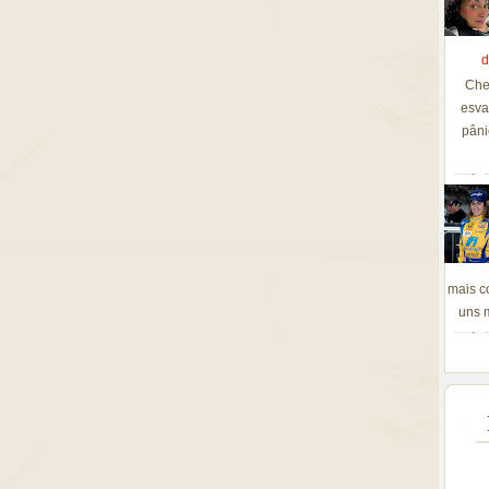
d
Che
esva
pâni
mais c
uns m