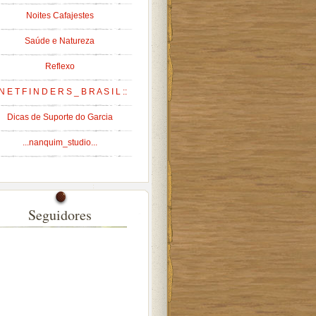
Noites Cafajestes
Saúde e Natureza
Reflexo
 N E T F I N D E R S _ B R A S I L ::
Dicas de Suporte do Garcia
...nanquim_studio...
Seguidores