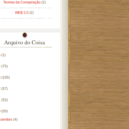
Teorias da Conspiração
(2)
WEB 2.0
(2)
Arquivo do Coisa
5
(1)
4
(75)
3
(105)
2
(57)
1
(52)
0
(50)
ezembro
(4)