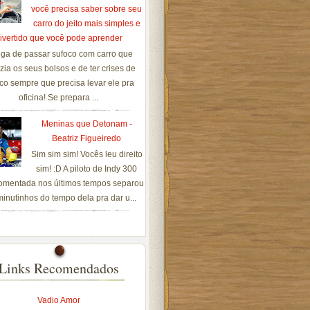
você precisa saber sobre seu
carro do jeito mais simples e
ivertido que você pode aprender
ga de passar sufoco com carro que
zia os seus bolsos e de ter crises de
co sempre que precisa levar ele pra
oficina! Se prepara ...
Meninas que Detonam -
Beatriz Figueiredo
Sim sim sim! Vocês leu direito
sim! :D A piloto de Indy 300
omentada nos últimos tempos separou
inutinhos do tempo dela pra dar u...
Links Recomendados
Vadio Amor