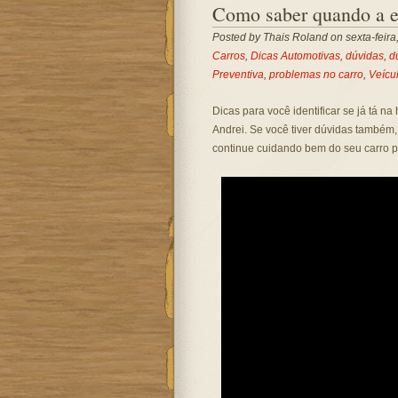
Como saber quando a e
Posted by
Thais Roland
on sexta-feira
Carros
,
Dicas Automotivas
,
dúvidas
,
d
Preventiva
,
problemas no carro
,
Veícu
Dicas para você identificar se já tá 
Andrei. Se você tiver dúvidas também
continue cuidando bem do seu carro p