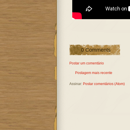
0 Comments
Postar um comentário
Postagem mais recente
Assinar:
Postar comentários (Atom)