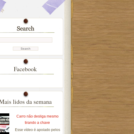
Facebook
Mais lidos da semana
Carro não desliga mesmo
tirando a chave
Esse vídeo é apoiado pelos