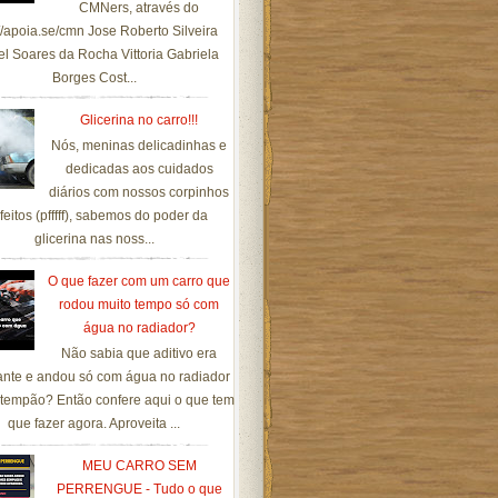
CMNers, através do
://apoia.se/cmn Jose Roberto Silveira
el Soares da Rocha Vittoria Gabriela
Borges Cost...
Glicerina no carro!!!
Nós, meninas delicadinhas e
dedicadas aos cuidados
diários com nossos corpinhos
feitos (pfffff), sabemos do poder da
glicerina nas noss...
O que fazer com um carro que
rodou muito tempo só com
água no radiador?
Não sabia que aditivo era
ante e andou só com água no radiador
tempão? Então confere aqui o que tem
que fazer agora. Aproveita ...
MEU CARRO SEM
PERRENGUE - Tudo o que