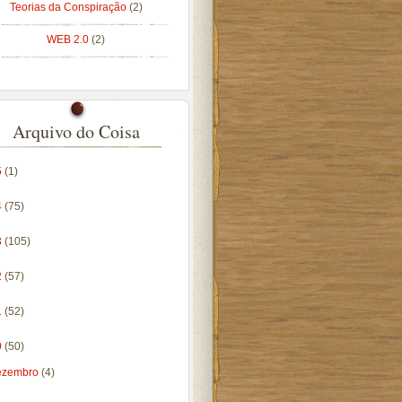
Teorias da Conspiração
(2)
WEB 2.0
(2)
Arquivo do Coisa
5
(1)
4
(75)
3
(105)
2
(57)
1
(52)
0
(50)
ezembro
(4)