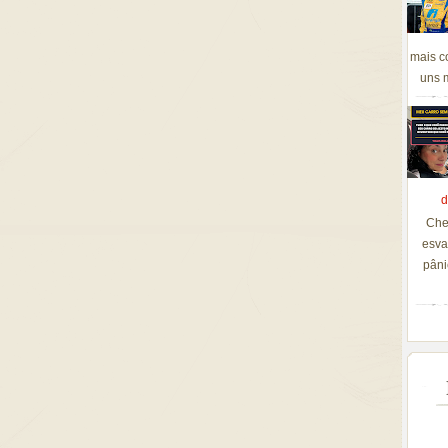
mais c
uns m
d
Che
esva
pâni