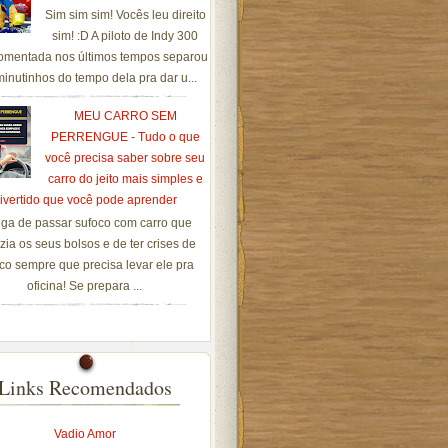
Sim sim sim! Vocês leu direito
sim! :D A piloto de Indy 300
omentada nos últimos tempos separou
inutinhos do tempo dela pra dar u...
MEU CARRO SEM
PERRENGUE - Tudo o que
você precisa saber sobre seu
carro do jeito mais simples e
ivertido que você pode aprender
ga de passar sufoco com carro que
zia os seus bolsos e de ter crises de
co sempre que precisa levar ele pra
oficina! Se prepara ...
Links Recomendados
Vadio Amor