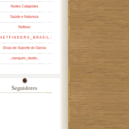
Noites Cafajestes
Saúde e Natureza
Reflexo
 N E T F I N D E R S _ B R A S I L ::
Dicas de Suporte do Garcia
...nanquim_studio...
Seguidores