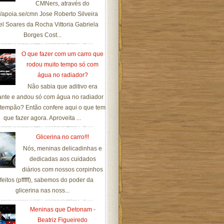
CMNers, através do
://apoia.se/cmn Jose Roberto Silveira
el Soares da Rocha Vittoria Gabriela
Borges Cost...
O que fazer com um carro que
rodou muito tempo só com
água no radiador?
Não sabia que aditivo era
ante e andou só com água no radiador
tempão? Então confere aqui o que tem
que fazer agora. Aproveita ...
Glicerina no carro!!!
Nós, meninas delicadinhas e
dedicadas aos cuidados
diários com nossos corpinhos
feitos (pfffff), sabemos do poder da
glicerina nas noss...
Meninas que Detonam -
Beatriz Figueiredo