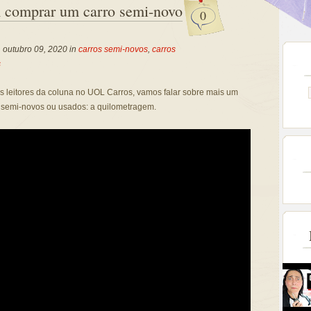
 comprar um carro semi-novo
0
, outubro 09, 2020 in
carros semi-novos
,
carros
s
leitores da coluna no UOL Carros, vamos falar sobre mais um
 semi-novos ou usados: a quilometragem.