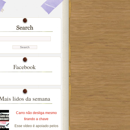
Facebook
Mais lidos da semana
Carro não desliga mesmo
tirando a chave
Esse vídeo é apoiado pelos