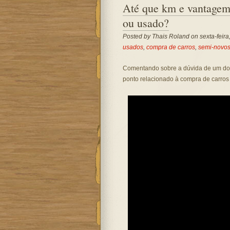
Até que km e vantagem
ou usado?
Posted by
Thais Roland
on sexta-feira
usados
,
compra de carros
,
semi-novo
Comentando sobre a dúvida de um dos 
ponto relacionado à compra de carros