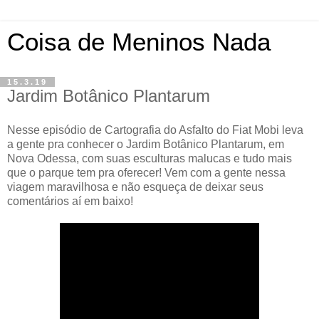
Coisa de Meninos Nada
15.3.19
Jardim Botânico Plantarum
Nesse episódio de Cartografia do Asfalto do Fiat Mobi leva
a gente pra conhecer o Jardim Botânico Plantarum, em
Nova Odessa, com suas esculturas malucas e tudo mais
que o parque tem pra oferecer! Vem com a gente nessa
viagem maravilhosa e não esqueça de deixar seus
comentários aí em baixo!