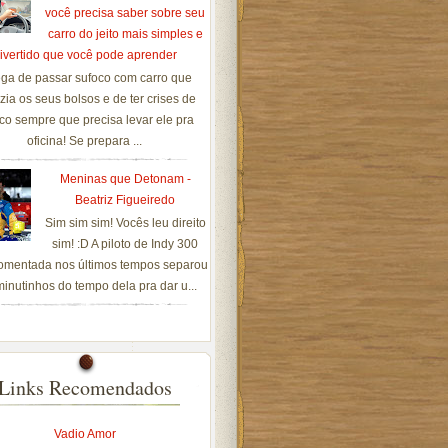
você precisa saber sobre seu
carro do jeito mais simples e
ivertido que você pode aprender
ga de passar sufoco com carro que
zia os seus bolsos e de ter crises de
co sempre que precisa levar ele pra
oficina! Se prepara ...
Meninas que Detonam -
Beatriz Figueiredo
Sim sim sim! Vocês leu direito
sim! :D A piloto de Indy 300
omentada nos últimos tempos separou
inutinhos do tempo dela pra dar u...
Links Recomendados
Vadio Amor