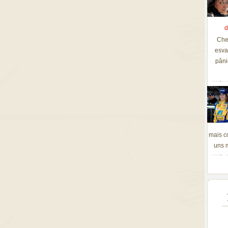
d
Che
esva
pâni
mais c
uns m