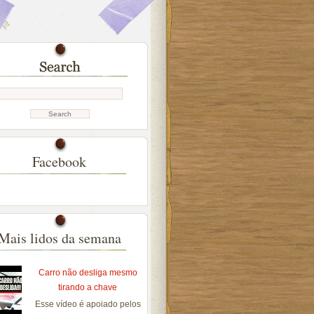
Facebook
Mais lidos da semana
Carro não desliga mesmo
tirando a chave
Esse vídeo é apoiado pelos