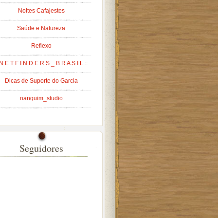
Noites Cafajestes
Saúde e Natureza
Reflexo
 N E T F I N D E R S _ B R A S I L ::
Dicas de Suporte do Garcia
...nanquim_studio...
Seguidores