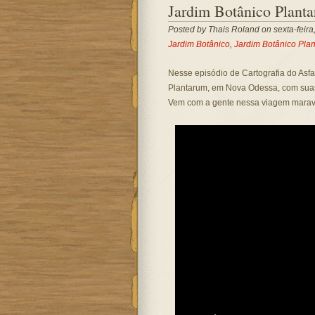
Jardim Botânico Plant
Posted by
Thais Roland
on sexta-feira
Jardim Botânico
,
Jardim Botânico Pla
Nesse episódio de Cartografia do Asfa
Plantarum, em Nova Odessa, com suas 
Vem com a gente nessa viagem maravi