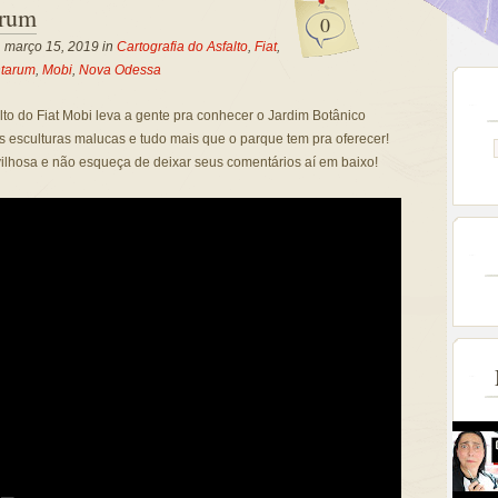
arum
0
, março 15, 2019 in
Cartografia do Asfalto
,
Fiat
,
ntarum
,
Mobi
,
Nova Odessa
lto do Fiat Mobi leva a gente pra conhecer o Jardim Botânico
esculturas malucas e tudo mais que o parque tem pra oferecer!
lhosa e não esqueça de deixar seus comentários aí em baixo!