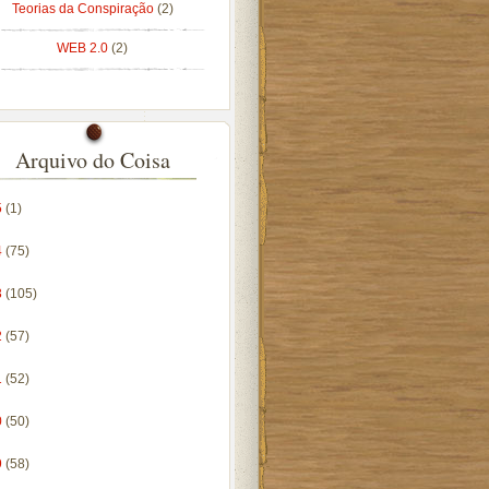
Teorias da Conspiração
(2)
WEB 2.0
(2)
Arquivo do Coisa
5
(1)
4
(75)
3
(105)
2
(57)
1
(52)
0
(50)
9
(58)