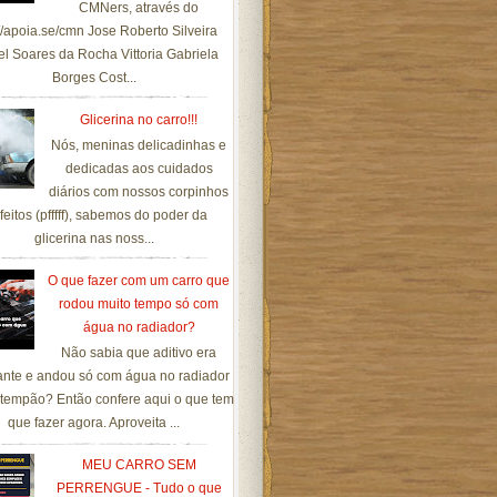
CMNers, através do
://apoia.se/cmn Jose Roberto Silveira
el Soares da Rocha Vittoria Gabriela
Borges Cost...
Glicerina no carro!!!
Nós, meninas delicadinhas e
dedicadas aos cuidados
diários com nossos corpinhos
feitos (pfffff), sabemos do poder da
glicerina nas noss...
O que fazer com um carro que
rodou muito tempo só com
água no radiador?
Não sabia que aditivo era
ante e andou só com água no radiador
tempão? Então confere aqui o que tem
que fazer agora. Aproveita ...
MEU CARRO SEM
PERRENGUE - Tudo o que