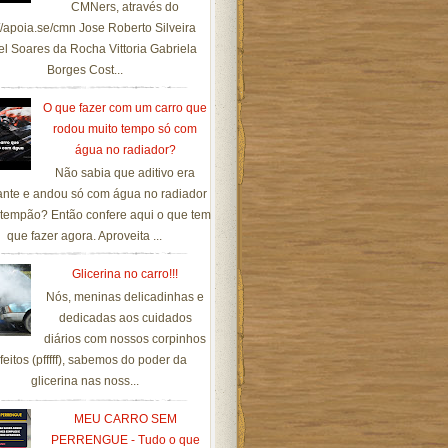
CMNers, através do
://apoia.se/cmn Jose Roberto Silveira
el Soares da Rocha Vittoria Gabriela
Borges Cost...
O que fazer com um carro que
rodou muito tempo só com
água no radiador?
Não sabia que aditivo era
ante e andou só com água no radiador
tempão? Então confere aqui o que tem
que fazer agora. Aproveita ...
Glicerina no carro!!!
Nós, meninas delicadinhas e
dedicadas aos cuidados
diários com nossos corpinhos
feitos (pfffff), sabemos do poder da
glicerina nas noss...
MEU CARRO SEM
PERRENGUE - Tudo o que