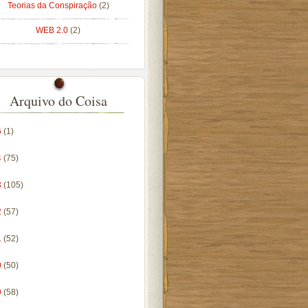
Teorias da Conspiração
(2)
WEB 2.0
(2)
Arquivo do Coisa
5
(1)
4
(75)
3
(105)
2
(57)
1
(52)
0
(50)
9
(58)