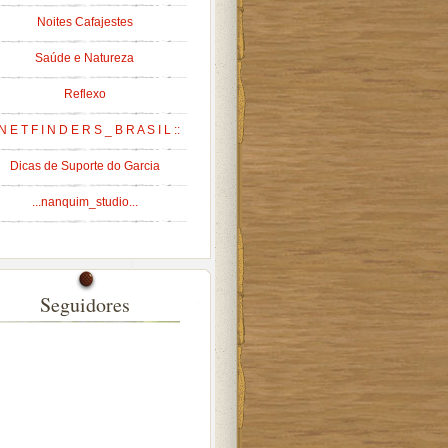
Noites Cafajestes
Saúde e Natureza
Reflexo
 N E T F I N D E R S _ B R A S I L ::
Dicas de Suporte do Garcia
...nanquim_studio...
Seguidores