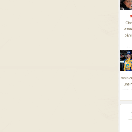
d
Che
esva
pâni
mais c
uns m