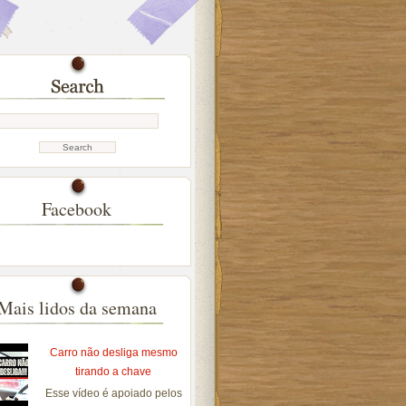
Facebook
Mais lidos da semana
Carro não desliga mesmo
tirando a chave
Esse vídeo é apoiado pelos