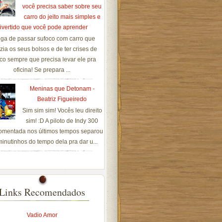
você precisa saber sobre seu
carro do jeito mais simples e
ivertido que você pode aprender
ga de passar sufoco com carro que
zia os seus bolsos e de ter crises de
co sempre que precisa levar ele pra
oficina! Se prepara ...
Meninas que Detonam -
Beatriz Figueiredo
Sim sim sim! Vocês leu direito
sim! :D A piloto de Indy 300
omentada nos últimos tempos separou
inutinhos do tempo dela pra dar u...
Links Recomendados
Vadio Amor