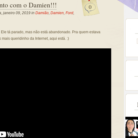
nto com o Damien!!!
0
a, janeiro 09, 2019 in
Damião
,
Damien
,
Ford
,
n! Ele tá parado, mas não está abandonado. Pra quem estava
mais queridinho da Internet, aqui está. :)