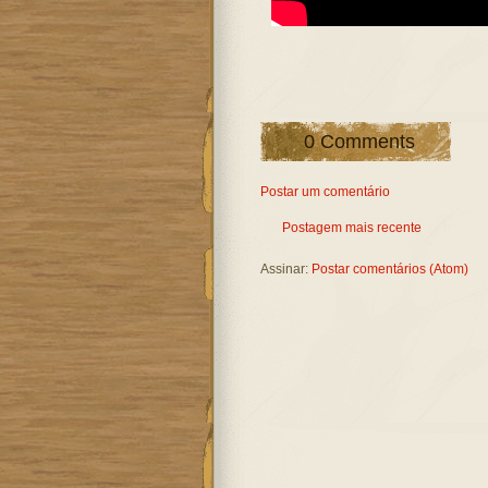
0 Comments
Postar um comentário
Postagem mais recente
Assinar:
Postar comentários (Atom)