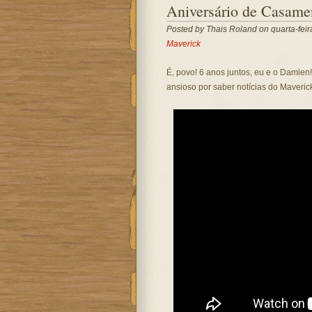
Aniversário de Casame
Posted by
Thais Roland
on quarta-feir
Maverick
É, povo! 6 anos juntos, eu e o Damie
ansioso por saber notícias do Maverick 