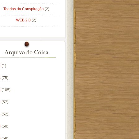
Teorias da Conspiração
(2)
WEB 2.0
(2)
Arquivo do Coisa
5
(1)
4
(75)
3
(105)
2
(57)
1
(52)
0
(50)
9
(58)