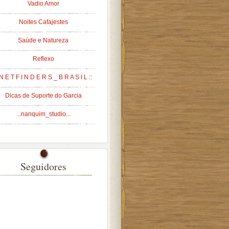
Vadio Amor
Noites Cafajestes
Saúde e Natureza
Reflexo
 N E T F I N D E R S _ B R A S I L ::
Dicas de Suporte do Garcia
...nanquim_studio...
Seguidores