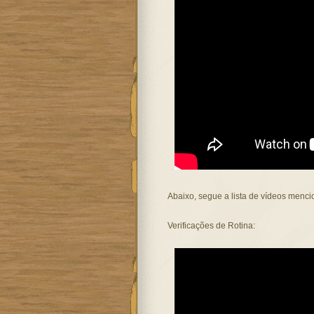
Abaixo, segue a lista de vídeos menc
Verificações de Rotina: