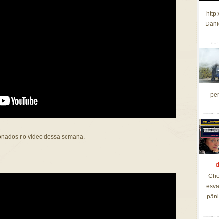
http
Dani
per
ionados no vídeo dessa semana.
d
Che
esva
pâni