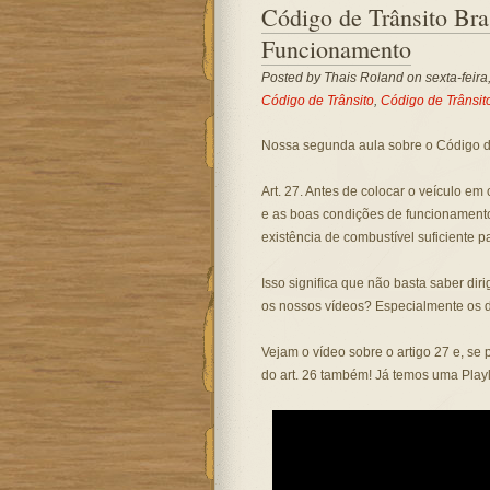
Código de Trânsito Bra
Funcionamento
Posted by
Thais Roland
on sexta-feira
Código de Trânsito
,
Código de Trânsito
Nossa segunda aula sobre o Código de
Art. 27. Antes de colocar o veículo em 
e as boas condições de funcionament
existência de combustível suficiente p
Isso significa que não basta saber dir
os nossos vídeos? Especialmente os 
Vejam o vídeo sobre o artigo 27 e, se 
do art. 26 também! Já temos uma Playl