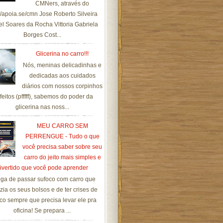
CMNers, através do
://apoia.se/cmn Jose Roberto Silveira
el Soares da Rocha Vittoria Gabriela
Borges Cost...
Glicerina no carro!!!
Nós, meninas delicadinhas e
dedicadas aos cuidados
diários com nossos corpinhos
feitos (pfffff), sabemos do poder da
glicerina nas noss...
MEU CARRO SEM
PERRENGUE - Tudo o que
você precisa saber sobre seu
carro do jeito mais simples e
ivertido que você pode aprender
ga de passar sufoco com carro que
zia os seus bolsos e de ter crises de
co sempre que precisa levar ele pra
oficina! Se prepara ...