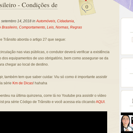
sileiro - Condições de
0
, setembro 14, 2018 in
Automóveis
,
Cidadania
,
 Brasileiro
,
Comportamento
,
Leis
,
Normas
,
Regras
 Trânsito aborda o artigo 27 que segue:
circulação nas vias públicas, o condutor deverá verificar a existência
o dos equipamentos de uso obrigatório, bem como assegurar-se da
ara chegar ao local de destino.
igir, também tem que saber cuidar. Viu só como é importante assistir
da série
Km de Dicas
! hahaha
perdeu na última quinzena, corre lá no Youtube pra assistir o vídeo
ist pra série Código de Trânsito e você acessa ela clicando
AQUI
.