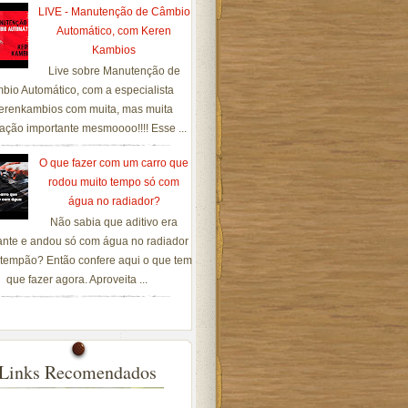
LIVE - Manutenção de Câmbio
Automático, com Keren
Kambios
Live sobre Manutenção de
bio Automático, com a especialista
renkambios com muita, mas muita
ação importante mesmoooo!!!! Esse ...
O que fazer com um carro que
rodou muito tempo só com
água no radiador?
Não sabia que aditivo era
ante e andou só com água no radiador
tempão? Então confere aqui o que tem
que fazer agora. Aproveita ...
Links Recomendados