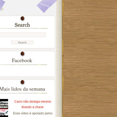
Facebook
Mais lidos da semana
Carro não desliga mesmo
tirando a chave
Esse vídeo é apoiado pelos