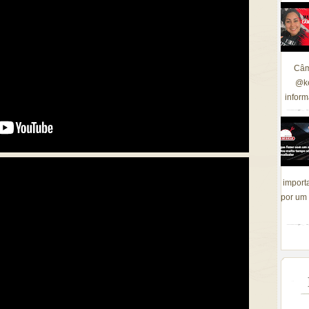
Câm
@ke
inform
import
por um 