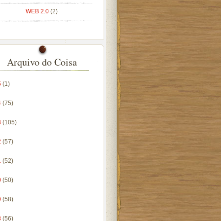
WEB 2.0
(2)
Arquivo do Coisa
5
(1)
4
(75)
3
(105)
2
(57)
1
(52)
0
(50)
9
(58)
8
(56)