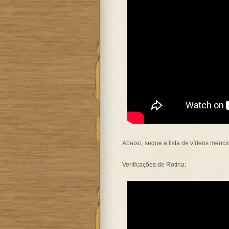
Abaixo, segue a lista de vídeos menc
Verificações de Rotina: