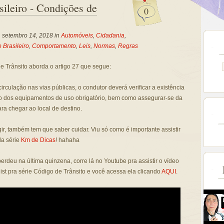
sileiro - Condições de
0
, setembro 14, 2018 in
Automóveis
,
Cidadania
,
 Brasileiro
,
Comportamento
,
Leis
,
Normas
,
Regras
 Trânsito aborda o artigo 27 que segue:
circulação nas vias públicas, o condutor deverá verificar a existência
o dos equipamentos de uso obrigatório, bem como assegurar-se da
ara chegar ao local de destino.
igir, também tem que saber cuidar. Viu só como é importante assistir
da série
Km de Dicas
! hahaha
perdeu na última quinzena, corre lá no Youtube pra assistir o vídeo
ist pra série Código de Trânsito e você acessa ela clicando
AQUI
.