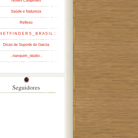
Noites Cafajestes
Saúde e Natureza
Reflexo
 N E T F I N D E R S _ B R A S I L ::
Dicas de Suporte do Garcia
...nanquim_studio...
Seguidores