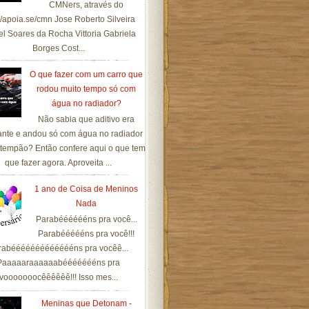
CMNers, através do
://apoia.se/cmn Jose Roberto Silveira
el Soares da Rocha Vittoria Gabriela
Borges Cost...
O que fazer com um carro que
rodou muito tempo só com
água no radiador?
Não sabia que aditivo era
ante e andou só com água no radiador
tempão? Então confere aqui o que tem
que fazer agora. Aproveita ...
1 ano de Coisa de Meninos
Nada
Parabééééééns pra você...
Parabéééééns pra você!!!
rabéééééééééééééns pra vocêê...
Paaaaaraaaaaabéééééééns pra
vooooooocêêêêêê!!! Isso mes...
Meninas que Detonam -