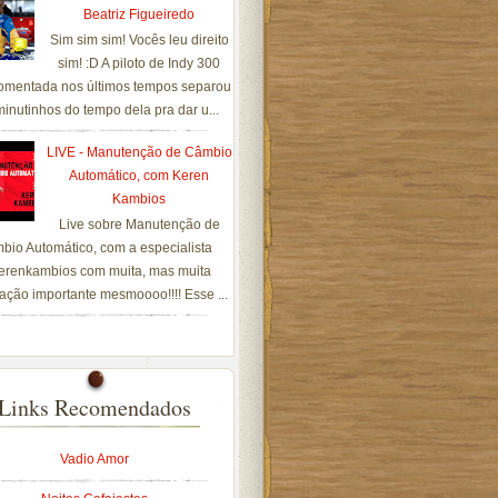
Beatriz Figueiredo
Sim sim sim! Vocês leu direito
sim! :D A piloto de Indy 300
omentada nos últimos tempos separou
inutinhos do tempo dela pra dar u...
LIVE - Manutenção de Câmbio
Automático, com Keren
Kambios
Live sobre Manutenção de
bio Automático, com a especialista
renkambios com muita, mas muita
ação importante mesmoooo!!!! Esse ...
Links Recomendados
Vadio Amor