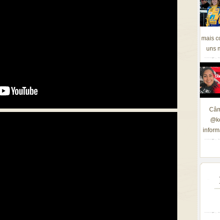
mais c
uns m
Câm
@ke
inform