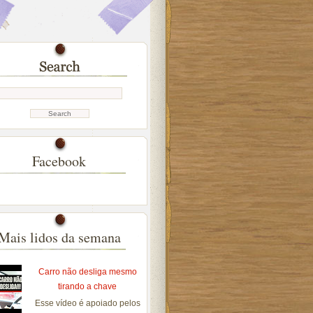
Facebook
Mais lidos da semana
Carro não desliga mesmo
tirando a chave
Esse vídeo é apoiado pelos