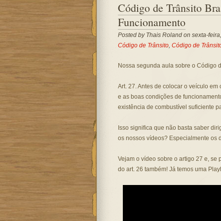
Código de Trânsito Bra
Funcionamento
Posted by
Thais Roland
on sexta-feira
Código de Trânsito
,
Código de Trânsito
Nossa segunda aula sobre o Código de
Art. 27. Antes de colocar o veículo em 
e as boas condições de funcionament
existência de combustível suficiente p
Isso significa que não basta saber dir
os nossos vídeos? Especialmente os 
Vejam o vídeo sobre o artigo 27 e, se 
do art. 26 também! Já temos uma Playl