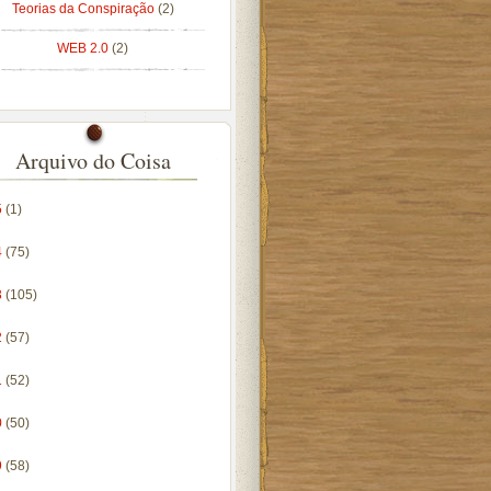
Teorias da Conspiração
(2)
WEB 2.0
(2)
Arquivo do Coisa
5
(1)
4
(75)
3
(105)
2
(57)
1
(52)
0
(50)
9
(58)