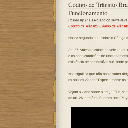
Código de Trânsito Bra
Funcionamento
Posted by
Thais Roland
on sexta-feira
Código de Trânsito
,
Código de Trânsito
Nossa segunda aula sobre o Código de
Art. 27. Antes de colocar o veículo em 
e as boas condições de funcionament
existência de combustível suficiente p
Isso significa que não basta saber dir
os nossos vídeos? Especialmente os 
Vejam o vídeo sobre o artigo 27 e, se 
do art. 26 também! Já temos uma Playl