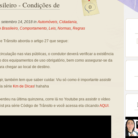
sileiro - Condições de
0
, setembro 14, 2018 in
Automóveis
,
Cidadania
,
 Brasileiro
,
Comportamento
,
Leis
,
Normas
,
Regras
 Trânsito aborda o artigo 27 que segue:
circulação nas vias públicas, o condutor deverá verificar a existência
o dos equipamentos de uso obrigatório, bem como assegurar-se da
ara chegar ao local de destino.
igir, também tem que saber cuidar. Viu só como é importante assistir
da série
Km de Dicas
! hahaha
perdeu na última quinzena, corre lá no Youtube pra assistir o vídeo
ist pra série Código de Trânsito e você acessa ela clicando
AQUI
.