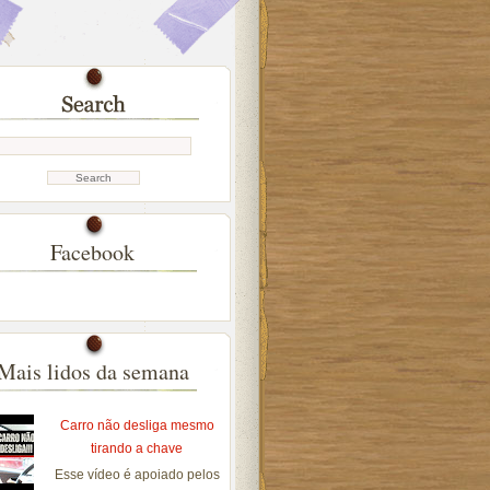
Facebook
Mais lidos da semana
Carro não desliga mesmo
tirando a chave
Esse vídeo é apoiado pelos