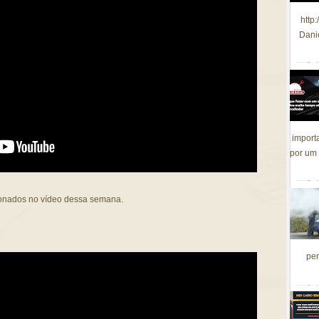
http
Dani
import
por um 
ionados no vídeo dessa semana.
per