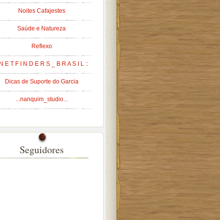
Noites Cafajestes
Saúde e Natureza
Reflexo
 N E T F I N D E R S _ B R A S I L ::
Dicas de Suporte do Garcia
...nanquim_studio...
Seguidores