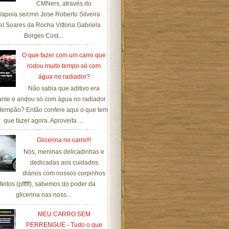
CMNers, através do
://apoia.se/cmn Jose Roberto Silveira
el Soares da Rocha Vittoria Gabriela
Borges Cost...
O que fazer com um carro que
rodou muito tempo só com
água no radiador?
Não sabia que aditivo era
ante e andou só com água no radiador
tempão? Então confere aqui o que tem
que fazer agora. Aproveita ...
Glicerina no carro!!!
Nós, meninas delicadinhas e
dedicadas aos cuidados
diários com nossos corpinhos
feitos (pfffff), sabemos do poder da
glicerina nas noss...
MEU CARRO SEM
PERRENGUE - Tudo o que