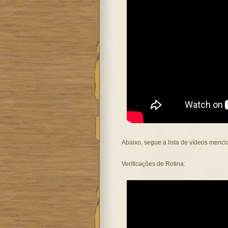
Abaixo, segue a lista de vídeos menc
Verificações de Rotina: