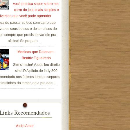
você precisa saber sobre seu
carro do jeito mais simples e
ivertido que você pode aprender
ga de passar sufoco com carro que
zia os seus bolsos e de ter crises de
co sempre que precisa levar ele pra
oficina! Se prepara ...
Meninas que Detonam -
Beatriz Figueiredo
Sim sim sim! Vocês leu direito
sim! :D A piloto de Indy 300
omentada nos últimos tempos separou
inutinhos do tempo dela pra dar u...
Links Recomendados
Vadio Amor