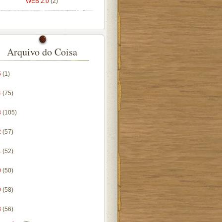
WEB 2.0
(2)
Arquivo do Coisa
5
(1)
4
(75)
3
(105)
2
(57)
1
(52)
0
(50)
9
(58)
8
(56)