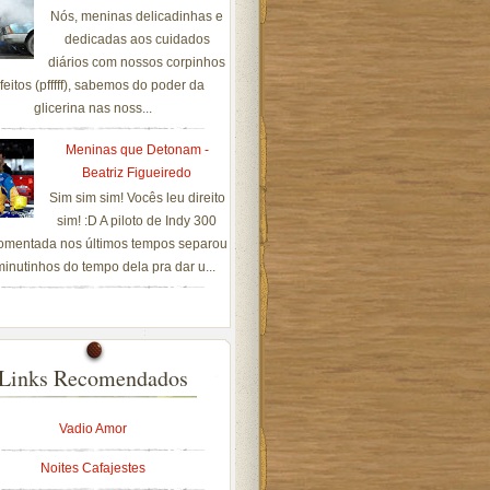
Nós, meninas delicadinhas e
dedicadas aos cuidados
diários com nossos corpinhos
feitos (pfffff), sabemos do poder da
glicerina nas noss...
Meninas que Detonam -
Beatriz Figueiredo
Sim sim sim! Vocês leu direito
sim! :D A piloto de Indy 300
omentada nos últimos tempos separou
inutinhos do tempo dela pra dar u...
Links Recomendados
Vadio Amor
Noites Cafajestes