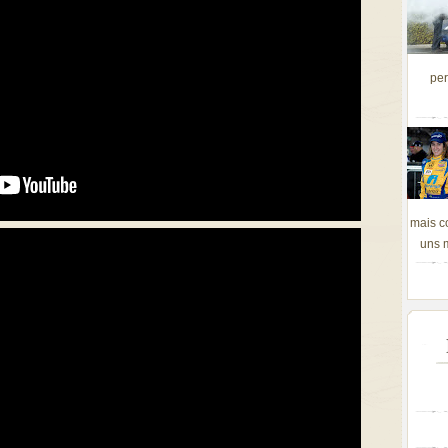
per
mais c
uns m