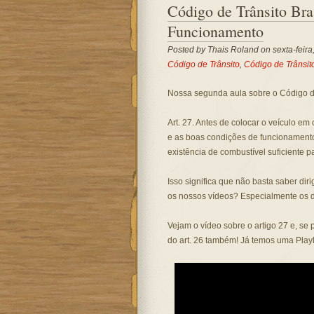
Código de Trânsito Bra
Funcionamento
Posted by
Thais Roland
on sexta-feira
Código de Trânsito
,
Código de Trânsito
Nossa segunda aula sobre o Código de
Art. 27. Antes de colocar o veículo em 
e as boas condições de funcionament
existência de combustível suficiente p
Isso significa que não basta saber dir
os nossos vídeos? Especialmente os 
Vejam o vídeo sobre o artigo 27 e, se 
do art. 26 também! Já temos uma Playl