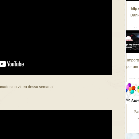
http
Dani
import
por um 
ionados no vídeo dessa semana.
Pa