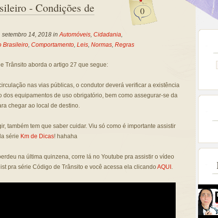
sileiro - Condições de
0
, setembro 14, 2018 in
Automóveis
,
Cidadania
,
 Brasileiro
,
Comportamento
,
Leis
,
Normas
,
Regras
 Trânsito aborda o artigo 27 que segue:
circulação nas vias públicas, o condutor deverá verificar a existência
o dos equipamentos de uso obrigatório, bem como assegurar-se da
ara chegar ao local de destino.
igir, também tem que saber cuidar. Viu só como é importante assistir
da série
Km de Dicas
! hahaha
perdeu na última quinzena, corre lá no Youtube pra assistir o vídeo
ist pra série Código de Trânsito e você acessa ela clicando
AQUI
.