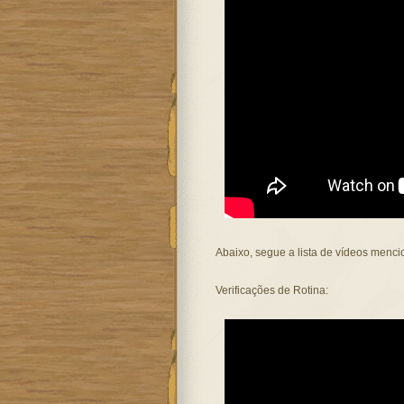
Abaixo, segue a lista de vídeos menc
Verificações de Rotina: