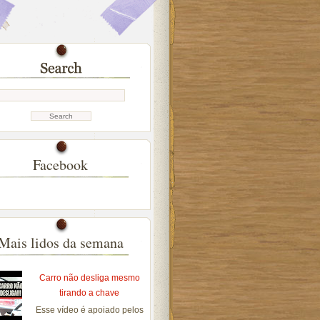
Facebook
Mais lidos da semana
Carro não desliga mesmo
tirando a chave
Esse vídeo é apoiado pelos