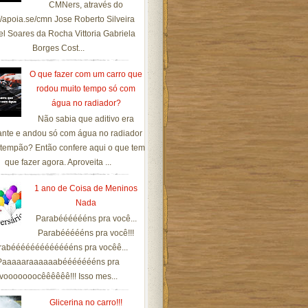
CMNers, através do
://apoia.se/cmn Jose Roberto Silveira
el Soares da Rocha Vittoria Gabriela
Borges Cost...
O que fazer com um carro que
rodou muito tempo só com
água no radiador?
Não sabia que aditivo era
ante e andou só com água no radiador
tempão? Então confere aqui o que tem
que fazer agora. Aproveita ...
1 ano de Coisa de Meninos
Nada
Parabééééééns pra você...
Parabéééééns pra você!!!
rabéééééééééééééns pra vocêê...
Paaaaaraaaaaabéééééééns pra
vooooooocêêêêêê!!! Isso mes...
Glicerina no carro!!!