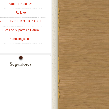
Saúde e Natureza
Reflexo
 N E T F I N D E R S _ B R A S I L ::
Dicas de Suporte do Garcia
...nanquim_studio...
Seguidores