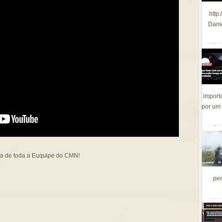
http
Dani
import
por um 
na de toda a Euquipe do CMN!
per