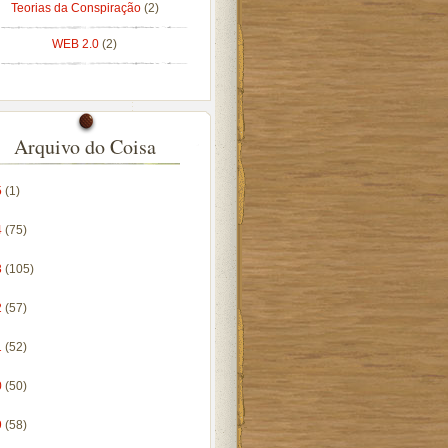
Teorias da Conspiração
(2)
WEB 2.0
(2)
Arquivo do Coisa
5
(1)
4
(75)
3
(105)
2
(57)
1
(52)
0
(50)
9
(58)