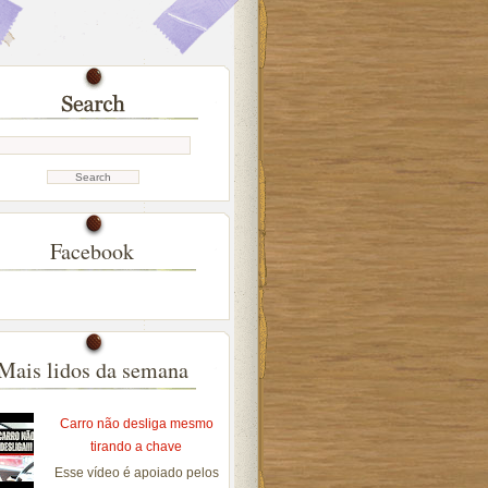
Facebook
Mais lidos da semana
Carro não desliga mesmo
tirando a chave
Esse vídeo é apoiado pelos