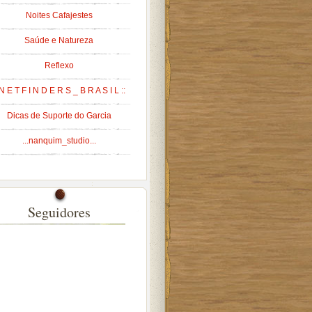
Noites Cafajestes
Saúde e Natureza
Reflexo
 N E T F I N D E R S _ B R A S I L ::
Dicas de Suporte do Garcia
...nanquim_studio...
Seguidores