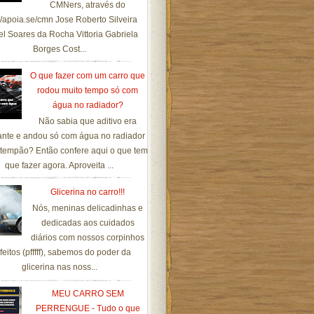
CMNers, através do
://apoia.se/cmn Jose Roberto Silveira
el Soares da Rocha Vittoria Gabriela
Borges Cost...
O que fazer com um carro que
rodou muito tempo só com
água no radiador?
Não sabia que aditivo era
ante e andou só com água no radiador
tempão? Então confere aqui o que tem
que fazer agora. Aproveita ...
Glicerina no carro!!!
Nós, meninas delicadinhas e
dedicadas aos cuidados
diários com nossos corpinhos
feitos (pfffff), sabemos do poder da
glicerina nas noss...
MEU CARRO SEM
PERRENGUE - Tudo o que