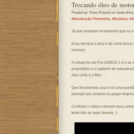
Trocando óleo de motor 
Posted by
Thais Roland
on sexta-feira
Manutenção Preventiva
,
Mecânica
,
Mo
Já que andaram reclamando que eu não
Essa semana a dica é de como trocar ó
nenhum.
A cobaia foi um Fox 2009/10 1.6 e se 
proprietário e o caderno de manutenç
óleo certo e o filtro.
Que ferramentas usar é só uma questão
planejar pra comprar ou pegar empre
Confiram o vídeo e deixem seus coment
tente não se sujar demais. :)