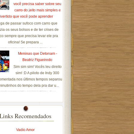
você precisa saber sobre seu
carro do jeito mais simples e
ivertido que você pode aprender
ga de passar sufoco com carro que
zia os seus bolsos e de ter crises de
co sempre que precisa levar ele pra
oficina! Se prepara ...
Meninas que Detonam -
Beatriz Figueiredo
Sim sim sim! Vocês leu direito
sim! :D A piloto de Indy 300
omentada nos últimos tempos separou
inutinhos do tempo dela pra dar u...
Links Recomendados
Vadio Amor