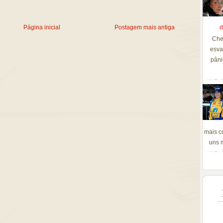
d
Página inicial
Postagem mais antiga
Che
esva
pâni
mais c
uns m