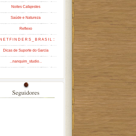
Noites Cafajestes
Saúde e Natureza
Reflexo
 N E T F I N D E R S _ B R A S I L ::
Dicas de Suporte do Garcia
...nanquim_studio...
Seguidores