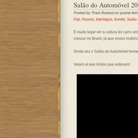
Salão do Automóvel 20
Posted by
Thais Roland
on quarta-fei
Fiat
,
Fissore
,
Interlagos
,
Kombi
,
Salão
É muito legal ver a cultura do carro ant
crescer no Brasil, já que nosso históri
Desta vez o Salão do Automóvel homen
Vejam aí que lindos que estavam!