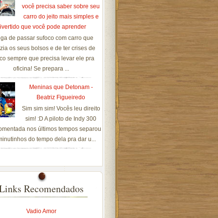
você precisa saber sobre seu
carro do jeito mais simples e
ivertido que você pode aprender
ga de passar sufoco com carro que
zia os seus bolsos e de ter crises de
co sempre que precisa levar ele pra
oficina! Se prepara ...
Meninas que Detonam -
Beatriz Figueiredo
Sim sim sim! Vocês leu direito
sim! :D A piloto de Indy 300
omentada nos últimos tempos separou
inutinhos do tempo dela pra dar u...
Links Recomendados
Vadio Amor