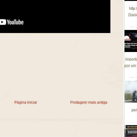
http
Dani
import
por um 
Página inicial
Postagem mais antiga
per