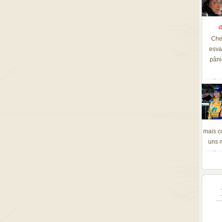
d
Che
esva
pâni
mais c
uns m