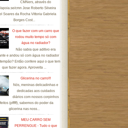
CMNers, através do
://apoia.se/cmn Jose Roberto Silveira
el Soares da Rocha Vittoria Gabriela
Borges Cost...
O que fazer com um carro que
rodou muito tempo só com
água no radiador?
Não sabia que aditivo era
ante e andou só com água no radiador
tempão? Então confere aqui o que tem
que fazer agora. Aproveita ...
Glicerina no carro!!!
Nós, meninas delicadinhas e
dedicadas aos cuidados
diários com nossos corpinhos
feitos (pfffff), sabemos do poder da
glicerina nas noss...
MEU CARRO SEM
PERRENGUE - Tudo o que