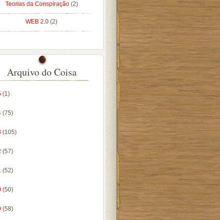
Teorias da Conspiração
(2)
WEB 2.0
(2)
Arquivo do Coisa
5
(1)
4
(75)
3
(105)
2
(57)
1
(52)
0
(50)
9
(58)