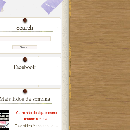
Facebook
Mais lidos da semana
Carro não desliga mesmo
tirando a chave
Esse vídeo é apoiado pelos