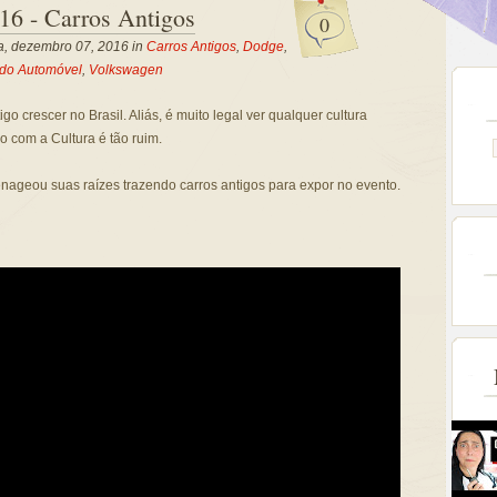
16 - Carros Antigos
0
ra, dezembro 07, 2016 in
Carros Antigos
,
Dodge
,
 do Automóvel
,
Volkswagen
igo crescer no Brasil. Aliás, é muito legal ver qualquer cultura
co com a Cultura é tão ruim.
ageou suas raízes trazendo carros antigos para expor no evento.