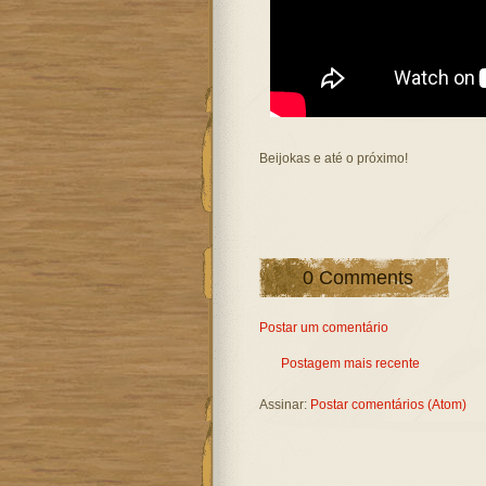
Beijokas e até o próximo!
0 Comments
Postar um comentário
Postagem mais recente
Assinar:
Postar comentários (Atom)