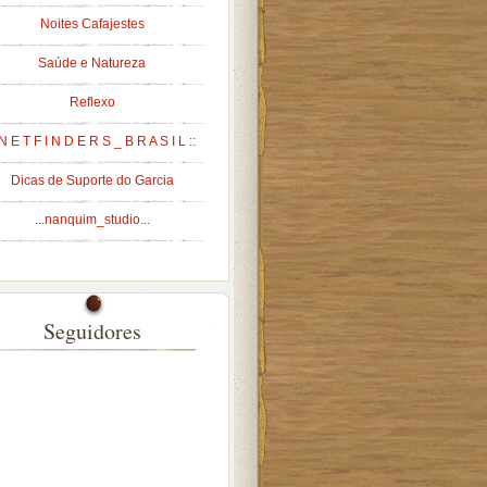
Noites Cafajestes
Saúde e Natureza
Reflexo
 N E T F I N D E R S _ B R A S I L ::
Dicas de Suporte do Garcia
...nanquim_studio...
Seguidores