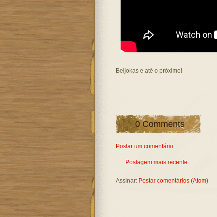
Beijokas e até o próximo!
0 Comments
Postar um comentário
Postagem mais recente
Assinar:
Postar comentários (Atom)