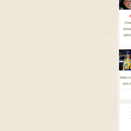
d
Che
esva
pâni
mais c
uns m