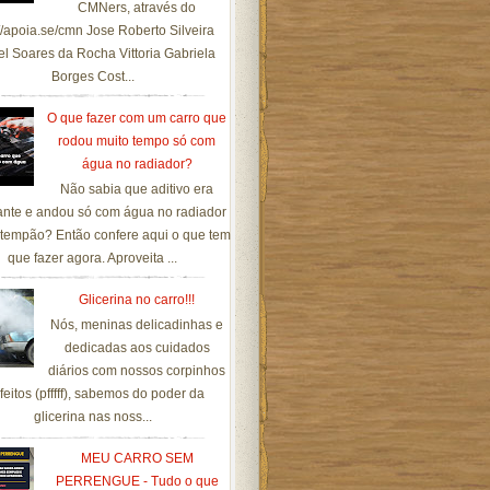
CMNers, através do
://apoia.se/cmn Jose Roberto Silveira
el Soares da Rocha Vittoria Gabriela
Borges Cost...
O que fazer com um carro que
rodou muito tempo só com
água no radiador?
Não sabia que aditivo era
ante e andou só com água no radiador
tempão? Então confere aqui o que tem
que fazer agora. Aproveita ...
Glicerina no carro!!!
Nós, meninas delicadinhas e
dedicadas aos cuidados
diários com nossos corpinhos
feitos (pfffff), sabemos do poder da
glicerina nas noss...
MEU CARRO SEM
PERRENGUE - Tudo o que