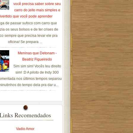
você precisa saber sobre seu
carro do jeito mais simples e
ivertido que você pode aprender
ga de passar sufoco com carro que
zia os seus bolsos e de ter crises de
co sempre que precisa levar ele pra
oficina! Se prepara ...
Meninas que Detonam -
Beatriz Figueiredo
Sim sim sim! Vocês leu direito
sim! :D A piloto de Indy 300
omentada nos últimos tempos separou
inutinhos do tempo dela pra dar u...
Links Recomendados
Vadio Amor