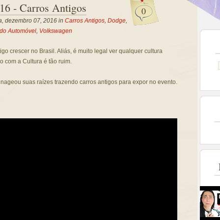
16 - Carros Antigos
0
ra, dezembro 07, 2016 in
Carros Antigos
,
Dodge
,
 do Automóvel
,
Volkswagen
igo crescer no Brasil. Aliás, é muito legal ver qualquer cultura
co com a Cultura é tão ruim.
ageou suas raízes trazendo carros antigos para expor no evento.