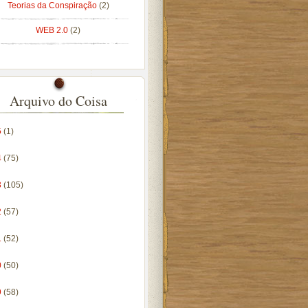
Teorias da Conspiração
(2)
WEB 2.0
(2)
Arquivo do Coisa
5
(1)
4
(75)
3
(105)
2
(57)
1
(52)
0
(50)
9
(58)