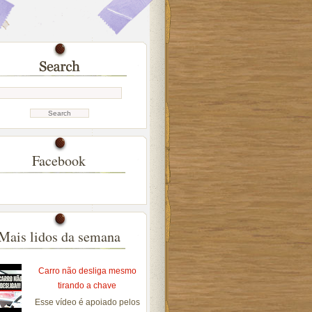
Facebook
Mais lidos da semana
Carro não desliga mesmo
tirando a chave
Esse vídeo é apoiado pelos