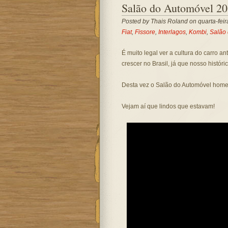
Salão do Automóvel 20
Posted by
Thais Roland
on quarta-fei
Fiat
,
Fissore
,
Interlagos
,
Kombi
,
Salão
É muito legal ver a cultura do carro ant
crescer no Brasil, já que nosso históri
Desta vez o Salão do Automóvel homen
Vejam aí que lindos que estavam!