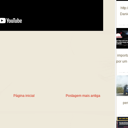
http
Dani
import
por um 
Página inicial
Postagem mais antiga
per