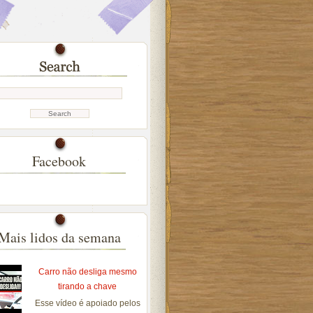
Facebook
Mais lidos da semana
Carro não desliga mesmo
tirando a chave
Esse vídeo é apoiado pelos