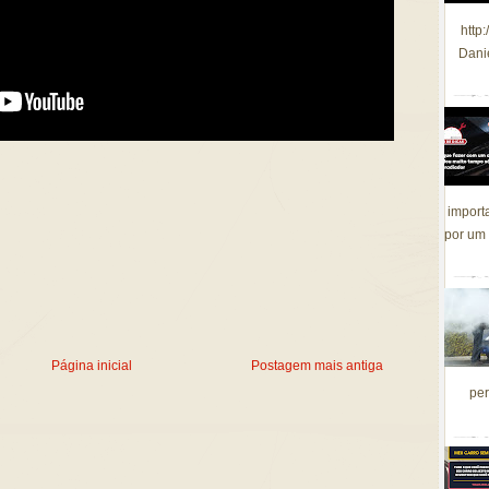
http
Dani
import
por um 
Página inicial
Postagem mais antiga
per