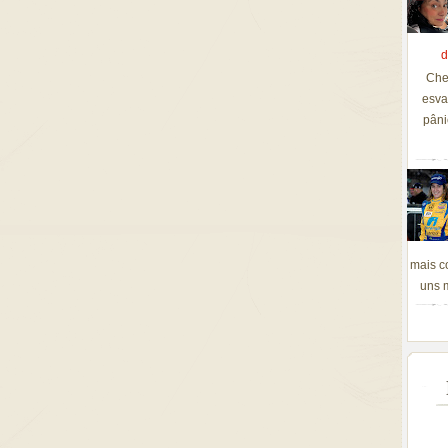
d
Che
esva
pâni
mais c
uns m