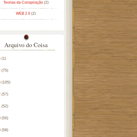
Teorias da Conspiração
(2)
WEB 2.0
(2)
Arquivo do Coisa
5
(1)
4
(75)
3
(105)
2
(57)
1
(52)
0
(50)
9
(58)