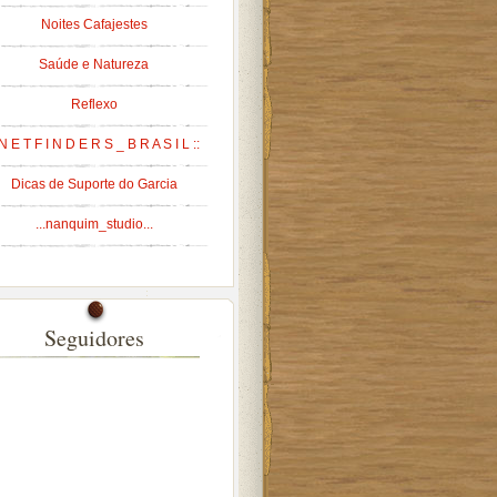
Noites Cafajestes
Saúde e Natureza
Reflexo
 N E T F I N D E R S _ B R A S I L ::
Dicas de Suporte do Garcia
...nanquim_studio...
Seguidores