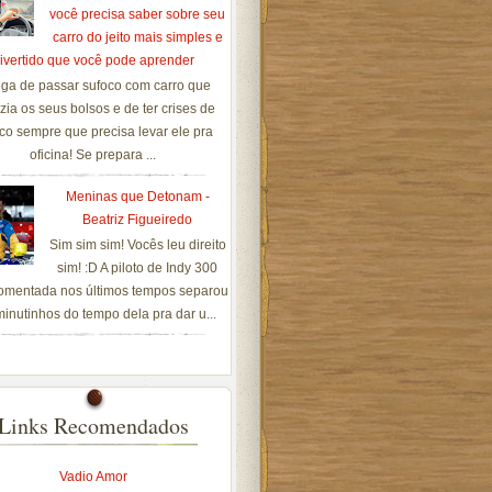
você precisa saber sobre seu
carro do jeito mais simples e
ivertido que você pode aprender
ga de passar sufoco com carro que
zia os seus bolsos e de ter crises de
co sempre que precisa levar ele pra
oficina! Se prepara ...
Meninas que Detonam -
Beatriz Figueiredo
Sim sim sim! Vocês leu direito
sim! :D A piloto de Indy 300
omentada nos últimos tempos separou
inutinhos do tempo dela pra dar u...
Links Recomendados
Vadio Amor