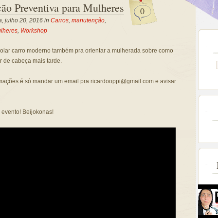
o Preventiva para Mulheres
0
a, julho 20, 2016 in
Carros
,
manutenção
,
lheres
,
Workshop
rolar carro moderno também pra orientar a mulherada sobre como
r de cabeça mais tarde.
mações é só mandar um email pra ricardooppi@gmail.com e avisar
 evento! Beijokonas!