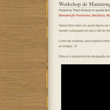
Workshop de Manutençã
Posted by
Thais Roland
on quarta-feir
Manutenção Preventiva
,
Mecânica
,
Mu
Vamos faze mais um, povo! Agora vai 
manter o possante em dia e não ter do
Como de costume, para maiores infor
as amigas. :D
Olha aí o videozinho de divulgação do