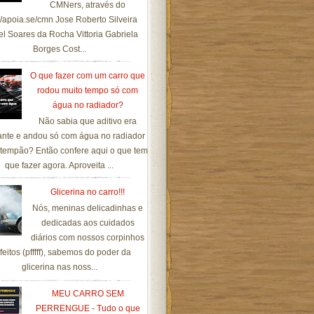
CMNers, através do
://apoia.se/cmn Jose Roberto Silveira
el Soares da Rocha Vittoria Gabriela
Borges Cost...
O que fazer com um carro que
rodou muito tempo só com
água no radiador?
Não sabia que aditivo era
ante e andou só com água no radiador
tempão? Então confere aqui o que tem
que fazer agora. Aproveita ...
Glicerina no carro!!!
Nós, meninas delicadinhas e
dedicadas aos cuidados
diários com nossos corpinhos
feitos (pfffff), sabemos do poder da
glicerina nas noss...
MEU CARRO SEM
PERRENGUE - Tudo o que