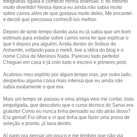
fotografias ligada e comecei minha diversão. E foi mesmo
muito divertido! Nessa época eu ainda não sabia muito
sobre carros além de que gostava muito deles. Me encantei
e decidi que precisava conhecê-los melhor.
Depois de tanto tempo dando aula eu já sabia que um bom
estímulo para estudar sobre carros seria ter que explicar o
que li depois pra alguém. Ainda dentro do ônibus do
Anhembi, voltando para o metrô, tive a idéia do blog e o
nome Coisa de Meninos Nada. Pareceu tudo perfeito!
Cheguei em casa e já criei tudo e escrevi e primeiro post.
Acalmou meu espírito por algum tempo mas, por outro lado,
despertou alguma coisa mais intensa que eu ainda não
sabia exatamente o que era.
Mais um tempo se passou e uma amiga veio me contar, toda
empolgada, que descobriu que o curso técnico do Senai era
gratuito! Como eu nunca tinha pensado ou ido atrás disso?
Era genial! Fui olhar e vi que tinha que fazer uma prova de
seleção e pronto, já tava dentro.
Aí parei pra pensar um pouco e me lembrei que não via