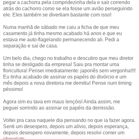
pegar a cachorra pela compridezinha dela e sair correndo
atrás do cachorro como se ela fosse um avião perseguindo
ele. Eles também se divertiam bastante com isso!
Numa manhã de sábado me caiu a ficha de que meu
casamento já tinha mesmo acabado há anos e que eu
estava me auto-flagelando permanecendo ali. Pedi a
separação e saí de casa.
Um belo dia, chego no trabalho e descubro que meu diretor
tinha se desligado da empresa! Saiu pra montar uma
floricultura! Pensei imediatamente: japonês sem vergonha!!!!
Eu tinha acabado de assinar os papéis do divórcio e um
mês depois a nova diretoria me demitiu! Pense num timing
péssimo!
Agora sim eu tava em maus lençóis! Ainda assim, me
peguei sorrindo ao assinar os papéis da demissão.
Voltei pra casa naquele dia pensando no que ia fazer agora.
Senti um desespero, depois um alívio, depois esperança,
depois desespero novamente, depois resolvi comer um
chocolate.