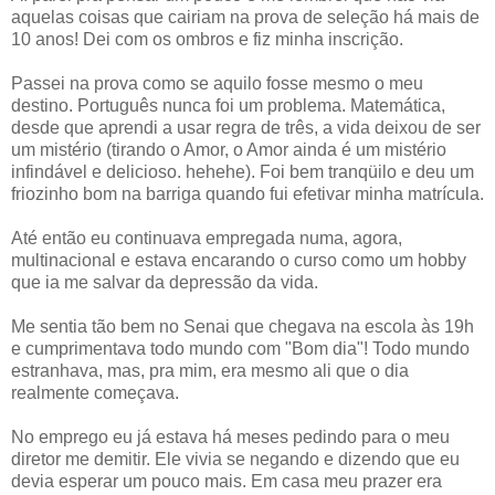
aquelas coisas que cairiam na prova de seleção há mais de
10 anos! Dei com os ombros e fiz minha inscrição.
Passei na prova como se aquilo fosse mesmo o meu
destino. Português nunca foi um problema. Matemática,
desde que aprendi a usar regra de três, a vida deixou de ser
um mistério (tirando o Amor, o Amor ainda é um mistério
infindável e delicioso. hehehe). Foi bem tranqüilo e deu um
friozinho bom na barriga quando fui efetivar minha matrícula.
Até então eu continuava empregada numa, agora,
multinacional e estava encarando o curso como um hobby
que ia me salvar da depressão da vida.
Me sentia tão bem no Senai que chegava na escola às 19h
e cumprimentava todo mundo com "Bom dia"! Todo mundo
estranhava, mas, pra mim, era mesmo ali que o dia
realmente começava.
No emprego eu já estava há meses pedindo para o meu
diretor me demitir. Ele vivia se negando e dizendo que eu
devia esperar um pouco mais. Em casa meu prazer era