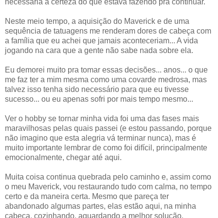
necessária a certeza do que estava fazendo pra continuar.
Neste meio tempo, a aquisição do Maverick e de uma
sequência de tatuagens me renderam dores de cabeça com
a família que eu achei que jamais aconteceriam... A vida
jogando na cara que a gente não sabe nada sobre ela.
Eu demorei muito pra tomar essas decisões... anos... o que
me faz ter a mim mesma como uma covarde medrosa, mas
talvez isso tenha sido necessário para que eu tivesse
sucesso... ou eu apenas sofri por mais tempo mesmo...
Ver o hobby se tornar minha vida foi uma das fases mais
maravilhosas pelas quais passei (e estou passando, porque
não imagino que esta alegria vá terminar nunca), mas é
muito importante lembrar de como foi difícil, principalmente
emocionalmente, chegar até aqui.
Muita coisa continua quebrada pelo caminho e, assim como
o meu Maverick, vou restaurando tudo com calma, no tempo
certo e da maneira certa. Mesmo que pareça ter
abandonado algumas partes, elas estão aqui, na minha
cabeça, cozinhando, aguardando a melhor solução.