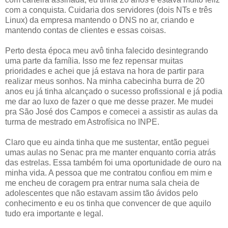
com a conquista. Cuidaria dos servidores (dois NTs e três
Linux) da empresa mantendo o DNS no ar, criando e
mantendo contas de clientes e essas coisas.
Perto desta época meu avô tinha falecido desintegrando
uma parte da família. Isso me fez repensar muitas
prioridades e achei que já estava na hora de partir para
realizar meus sonhos. Na minha cabecinha burra de 20
anos eu já tinha alcançado o sucesso profissional e já podia
me dar ao luxo de fazer o que me desse prazer. Me mudei
pra São José dos Campos e comecei a assistir as aulas da
turma de mestrado em Astrofísica no INPE.
Claro que eu ainda tinha que me sustentar, então peguei
umas aulas no Senac pra me manter enquanto corria atrás
das estrelas. Essa também foi uma oportunidade de ouro na
minha vida. A pessoa que me contratou confiou em mim e
me encheu de coragem pra entrar numa sala cheia de
adolescentes que não estavam assim tão ávidos pelo
conhecimento e eu os tinha que convencer de que aquilo
tudo era importante e legal.