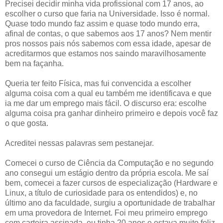
Precisei decidir minha vida profissional com 17 anos, ao
escolher o curso que faria na Universidade. Isso é normal.
Quase todo mundo faz assim e quase todo mundo erra,
afinal de contas, o que sabemos aos 17 anos? Nem mentir
pros nossos pais nós sabemos com essa idade, apesar de
acreditarmos que estamos nos saindo maravilhosamente
bem na façanha.
Queria ter feito Física, mas fui convencida a escolher
alguma coisa com a qual eu também me identificava e que
ia me dar um emprego mais fácil. O discurso era: escolhe
alguma coisa pra ganhar dinheiro primeiro e depois você faz
o que gosta.
Acreditei nessas palavras sem pestanejar.
Comecei o curso de Ciência da Computação e no segundo
ano consegui um estágio dentro da própria escola. Me saí
bem, comecei a fazer cursos de especialização (Hardware e
Linux, a título de curiosidade para os entendidos) e, no
último ano da faculdade, surgiu a oportunidade de trabalhar
em uma provedora de Internet. Foi meu primeiro emprego
com carteira assinada, eu tinha 20 anos e estava muito feliz