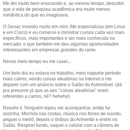
Me dei muito bem ensinando e, ao mesmo tempo, descobri
que a vida de pesquisa acadêmica era muito menos
romântica do que eu imaginava.
O Senac investiu muito em mim. Me especializou (em Linux
e em Cisco) e eu comecei e ministrar cursos cada vez mais
específicos, mais importantes e ser mais conhecida no
mercado, o que também me deu algumas oportunidades
interessantes em empresas grandes do ramo.
Nesse meio tempo eu me casei...
Um belo dia eu estava no trabalho, meio naquele período
mais calmo, vendo coisas aleatórias na Internet e me
deparei com um anúncio sobre o Salão do Automóvel. (dá
pra presumir já que as tais "coisas aleatórias" eram
referentes a carros, né? hehehe)
Resolvi ir. Ninguém topou me acompanhar, então fui
sozinha. Mochila nas costas, música nos fones de ouvido,
peguei o metrô, depois o ônibus do Anhembi e entrei no
Salão. Respirei fundo, saquei o celular com a câmera de