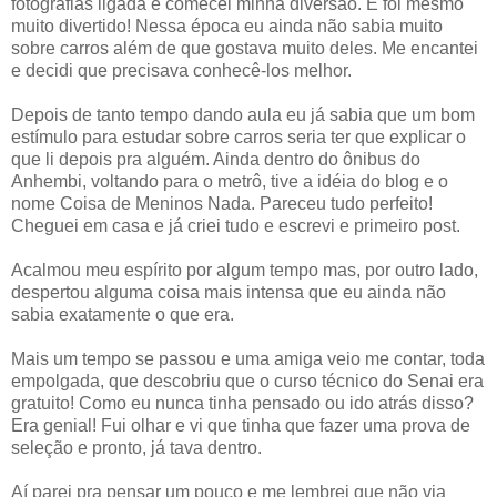
fotografias ligada e comecei minha diversão. E foi mesmo
muito divertido! Nessa época eu ainda não sabia muito
sobre carros além de que gostava muito deles. Me encantei
e decidi que precisava conhecê-los melhor.
Depois de tanto tempo dando aula eu já sabia que um bom
estímulo para estudar sobre carros seria ter que explicar o
que li depois pra alguém. Ainda dentro do ônibus do
Anhembi, voltando para o metrô, tive a idéia do blog e o
nome Coisa de Meninos Nada. Pareceu tudo perfeito!
Cheguei em casa e já criei tudo e escrevi e primeiro post.
Acalmou meu espírito por algum tempo mas, por outro lado,
despertou alguma coisa mais intensa que eu ainda não
sabia exatamente o que era.
Mais um tempo se passou e uma amiga veio me contar, toda
empolgada, que descobriu que o curso técnico do Senai era
gratuito! Como eu nunca tinha pensado ou ido atrás disso?
Era genial! Fui olhar e vi que tinha que fazer uma prova de
seleção e pronto, já tava dentro.
Aí parei pra pensar um pouco e me lembrei que não via