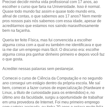
Precisei decidir minha vida profissional com 17 anos, ao
escolher o curso que faria na Universidade. Isso é normal.
Quase todo mundo faz assim e quase todo mundo erra,
afinal de contas, o que sabemos aos 17 anos? Nem mentir
pros nossos pais nós sabemos com essa idade, apesar de
acreditarmos que estamos nos saindo maravilhosamente
bem na façanha.
Queria ter feito Física, mas fui convencida a escolher
alguma coisa com a qual eu também me identificava e que
ia me dar um emprego mais fácil. O discurso era: escolhe
alguma coisa pra ganhar dinheiro primeiro e depois você faz
o que gosta.
Acreditei nessas palavras sem pestanejar.
Comecei o curso de Ciência da Computação e no segundo
ano consegui um estágio dentro da própria escola. Me saí
bem, comecei a fazer cursos de especialização (Hardware e
Linux, a título de curiosidade para os entendidos) e, no
último ano da faculdade, surgiu a oportunidade de trabalhar
em uma provedora de Internet. Foi meu primeiro emprego
com carteira assinada, eu tinha 20 anos e estava muito feliz