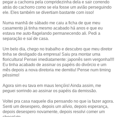
pegar a cachorra pela compridezinha dela e sair correndo
atrás do cachorro como se ela fosse um avião perseguindo
ele. Eles também se divertiam bastante com isso!
Numa manhã de sábado me caiu a ficha de que meu
casamento já tinha mesmo acabado há anos e que eu
estava me auto-flagelando permanecendo ali. Pedi a
separação e saí de casa.
Um belo dia, chego no trabalho e descubro que meu diretor
tinha se desligado da empresa! Saiu pra montar uma
floricultura! Pensei imediatamente: japonês sem vergonha!!!!
Eu tinha acabado de assinar os papéis do divórcio e um
mês depois a nova diretoria me demitiu! Pense num timing
péssimo!
Agora sim eu tava em maus lençóis! Ainda assim, me
peguei sorrindo ao assinar os papéis da demissão.
Voltei pra casa naquele dia pensando no que ia fazer agora.
Senti um desespero, depois um alívio, depois esperança,
depois desespero novamente, depois resolvi comer um
chocolate.