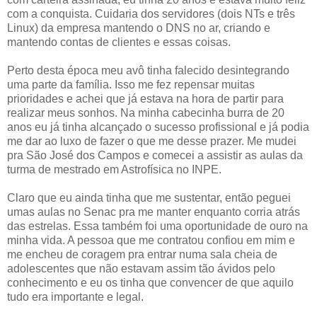
com a conquista. Cuidaria dos servidores (dois NTs e três
Linux) da empresa mantendo o DNS no ar, criando e
mantendo contas de clientes e essas coisas.
Perto desta época meu avô tinha falecido desintegrando
uma parte da família. Isso me fez repensar muitas
prioridades e achei que já estava na hora de partir para
realizar meus sonhos. Na minha cabecinha burra de 20
anos eu já tinha alcançado o sucesso profissional e já podia
me dar ao luxo de fazer o que me desse prazer. Me mudei
pra São José dos Campos e comecei a assistir as aulas da
turma de mestrado em Astrofísica no INPE.
Claro que eu ainda tinha que me sustentar, então peguei
umas aulas no Senac pra me manter enquanto corria atrás
das estrelas. Essa também foi uma oportunidade de ouro na
minha vida. A pessoa que me contratou confiou em mim e
me encheu de coragem pra entrar numa sala cheia de
adolescentes que não estavam assim tão ávidos pelo
conhecimento e eu os tinha que convencer de que aquilo
tudo era importante e legal.