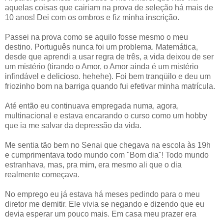
aquelas coisas que cairiam na prova de seleção há mais de
10 anos! Dei com os ombros e fiz minha inscrição.
Passei na prova como se aquilo fosse mesmo o meu
destino. Português nunca foi um problema. Matemática,
desde que aprendi a usar regra de três, a vida deixou de ser
um mistério (tirando o Amor, o Amor ainda é um mistério
infindável e delicioso. hehehe). Foi bem tranqüilo e deu um
friozinho bom na barriga quando fui efetivar minha matrícula.
Até então eu continuava empregada numa, agora,
multinacional e estava encarando o curso como um hobby
que ia me salvar da depressão da vida.
Me sentia tão bem no Senai que chegava na escola às 19h
e cumprimentava todo mundo com "Bom dia"! Todo mundo
estranhava, mas, pra mim, era mesmo ali que o dia
realmente começava.
No emprego eu já estava há meses pedindo para o meu
diretor me demitir. Ele vivia se negando e dizendo que eu
devia esperar um pouco mais. Em casa meu prazer era