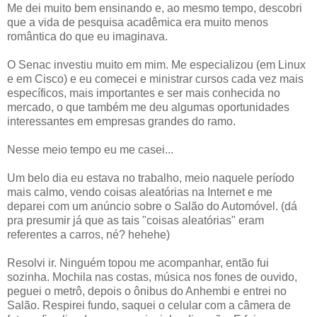
Me dei muito bem ensinando e, ao mesmo tempo, descobri
que a vida de pesquisa acadêmica era muito menos
romântica do que eu imaginava.
O Senac investiu muito em mim. Me especializou (em Linux
e em Cisco) e eu comecei e ministrar cursos cada vez mais
específicos, mais importantes e ser mais conhecida no
mercado, o que também me deu algumas oportunidades
interessantes em empresas grandes do ramo.
Nesse meio tempo eu me casei...
Um belo dia eu estava no trabalho, meio naquele período
mais calmo, vendo coisas aleatórias na Internet e me
deparei com um anúncio sobre o Salão do Automóvel. (dá
pra presumir já que as tais "coisas aleatórias" eram
referentes a carros, né? hehehe)
Resolvi ir. Ninguém topou me acompanhar, então fui
sozinha. Mochila nas costas, música nos fones de ouvido,
peguei o metrô, depois o ônibus do Anhembi e entrei no
Salão. Respirei fundo, saquei o celular com a câmera de