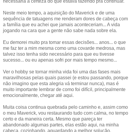
necessária a certeza do que estava fazendo pra continuar.
Neste meio tempo, a aquisição do Maverick e de uma
sequência de tatuagens me renderam dores de cabeça com
a família que eu achei que jamais aconteceriam... A vida
jogando na cara que a gente não sabe nada sobre ela.
Eu demorei muito pra tomar essas decisões... anos... o que
me faz ter a mim mesma como uma covarde medrosa, mas
talvez isso tenha sido necessário para que eu tivesse
sucesso... ou eu apenas sofri por mais tempo mesmo...
Ver o hobby se tornar minha vida foi uma das fases mais
maravilhosas pelas quais passei (e estou passando, porque
não imagino que esta alegria vá terminar nunca), mas é
muito importante lembrar de como foi difícil, principalmente
emocionalmente, chegar até aqui.
Muita coisa continua quebrada pelo caminho e, assim como
o meu Maverick, vou restaurando tudo com calma, no tempo
certo e da maneira certa. Mesmo que pareça ter
abandonado algumas partes, elas estão aqui, na minha
cabeça, cozinhando, aguardando a melhor solução.