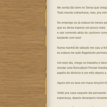
Me sentia tão bem no Senai que cheg
Todo mundo estranhava, mas, pra mim
No emprego eu já estava há meses ped
que eu devia esperar um pouco mais. 
e sair correndo atrás do cachorro com
bastante com isso!
Numa manhã de sábado me caiu a fic
eu estava me auto-flagelando permane
Um belo dia, chego no trabalho e desc
montar uma floricultura! Pensei imedi
papéis do divórcio e um mês depois a 
Agora sim eu tava em maus lençóis! A
Voltei pra casa naquele dia pensando 
esperança, depois desespero novament