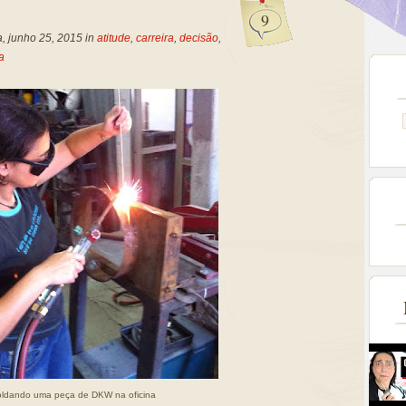
9
a, junho 25, 2015 in
atitude
,
carreira
,
decisão
,
a
ldando uma peça de DKW na oficina