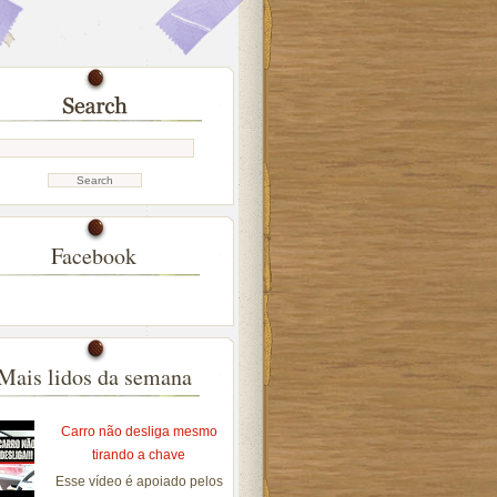
Facebook
Mais lidos da semana
Carro não desliga mesmo
tirando a chave
Esse vídeo é apoiado pelos