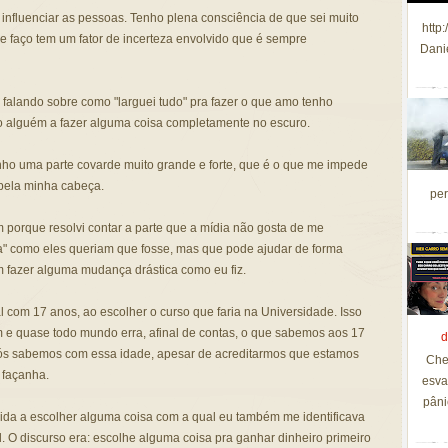
nfluenciar as pessoas. Tenho plena consciência de que sei muito
http
e faço tem um fator de incerteza envolvido que é sempre
Dani
falando sobre como "larguei tudo" pra fazer o que amo tenho
o alguém a fazer alguma coisa completamente no escuro.
nho uma parte covarde muito grande e forte, que é o que me impede
pela minha cabeça.
per
im porque resolvi contar a parte que a mídia não gosta de me
ca" como eles queriam que fosse, mas que pode ajudar de forma
 fazer alguma mudança drástica como eu fiz.
al com 17 anos, ao escolher o curso que faria na Universidade. Isso
 e quase todo mundo erra, afinal de contas, o que sabemos aos 17
d
ós sabemos com essa idade, apesar de acreditarmos que estamos
Che
 façanha.
esva
pâni
encida a escolher alguma coisa com a qual eu também me identificava
. O discurso era: escolhe alguma coisa pra ganhar dinheiro primeiro