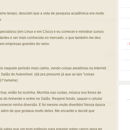
smo tempo, descobri que a vida de pesquisa acadêmica era muito
.
ecializou (em Linux e em Cisco) e eu comecei e ministrar cursos
rtantes e ser mais conhecida no mercado, o que também me deu
::
 em empresas grandes do ramo.
io naquele período mais calmo, vendo coisas aleatórias na Internet
alão do Automóvel. (dá pra presumir já que as tais "coisas
né? hehehe)
ar, então fui sozinha. Mochila nas costas, música nos fones de
s do Anhembi e entrei no Salão. Respirei fundo, saquei o celular
comecei minha diversão. E foi mesmo muito divertido! Nessa época
 além de que gostava muito deles. Me encantei e decidi que
á sabia que um bom estímulo para estudar sobre carros seria ter