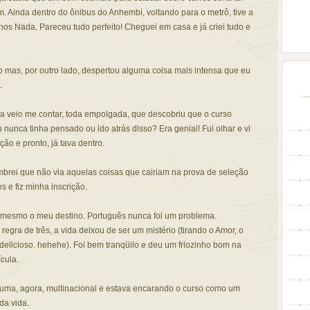
m. Ainda dentro do ônibus do Anhembi, voltando para o metrô, tive a
os Nada. Pareceu tudo perfeito! Cheguei em casa e já criei tudo e
 mas, por outro lado, despertou alguma coisa mais intensa que eu
.
 veio me contar, toda empolgada, que descobriu que o curso
 nunca tinha pensado ou ido atrás disso? Era genial! Fui olhar e vi
ão e pronto, já tava dentro.
mbrei que não via aquelas coisas que cairiam na prova de seleção
 e fiz minha inscrição.
 mesmo o meu destino. Português nunca foi um problema.
egra de três, a vida deixou de ser um mistério (tirando o Amor, o
 delicioso. hehehe). Foi bem tranqüilo e deu um friozinho bom na
cula.
uma, agora, multinacional e estava encarando o curso como um
da vida.