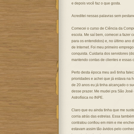
e depois você faz o que gosta.
Acreditei nessas palavras sem pestane
Comecei o curso de Ciência da Compu
escola. Me saí bem, comecei a fazer c
para os entendidos) e, no último ano 
de Internet. Foi meu primeiro emprego 
conquista. Cuidaria dos servidores (d
mantendo contas de clientes e essas c
Perto desta época meu avô tinha falec
prioridades e achei que já estava na 
de 20 anos eu já tinha alcançado o su
desse prazer. Me mudei pra São José 
Astrofísica no INPE.
Claro que eu ainda tinha que me sust
corria atrás das estrelas. Essa també
contratou confiou em mim e me enche
estavam assim tão ávidos pelo conhec