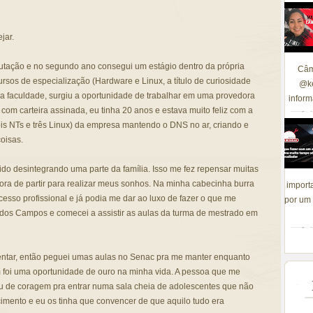
jar.
tação e no segundo ano consegui um estágio dentro da própria
Câm
ursos de especialização (Hardware e Linux, a título de curiosidade
@ke
da faculdade, surgiu a oportunidade de trabalhar em uma provedora
inform
com carteira assinada, eu tinha 20 anos e estava muito feliz com a
ois NTs e três Linux) da empresa mantendo o DNS no ar, criando e
oisas.
ido desintegrando uma parte da família. Isso me fez repensar muitas
hora de partir para realizar meus sonhos. Na minha cabecinha burra
import
cesso profissional e já podia me dar ao luxo de fazer o que me
por um 
dos Campos e comecei a assistir as aulas da turma de mestrado em
entar, então peguei umas aulas no Senac pra me manter enquanto
m foi uma oportunidade de ouro na minha vida. A pessoa que me
u de coragem pra entrar numa sala cheia de adolescentes que não
imento e eu os tinha que convencer de que aquilo tudo era