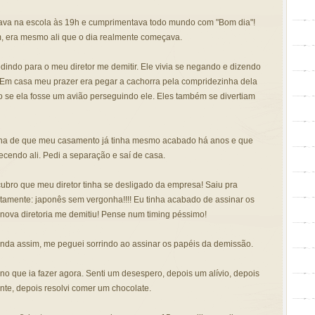
ava na escola às 19h e cumprimentava todo mundo com "Bom dia"!
, era mesmo ali que o dia realmente começava.
indo para o meu diretor me demitir. Ele vivia se negando e dizendo
Em casa meu prazer era pegar a cachorra pela compridezinha dela
o se ela fosse um avião perseguindo ele. Eles também se divertiam
ha de que meu casamento já tinha mesmo acabado há anos e que
cendo ali. Pedi a separação e saí de casa.
ubro que meu diretor tinha se desligado da empresa! Saiu pra
atamente: japonês sem vergonha!!!! Eu tinha acabado de assinar os
nova diretoria me demitiu! Pense num timing péssimo!
inda assim, me peguei sorrindo ao assinar os papéis da demissão.
no que ia fazer agora. Senti um desespero, depois um alívio, depois
e, depois resolvi comer um chocolate.