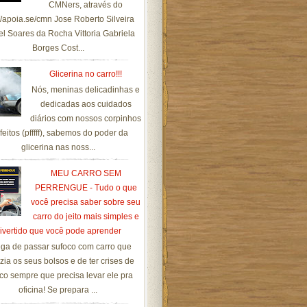
CMNers, através do
://apoia.se/cmn Jose Roberto Silveira
el Soares da Rocha Vittoria Gabriela
Borges Cost...
Glicerina no carro!!!
Nós, meninas delicadinhas e
dedicadas aos cuidados
diários com nossos corpinhos
feitos (pfffff), sabemos do poder da
glicerina nas noss...
MEU CARRO SEM
PERRENGUE - Tudo o que
você precisa saber sobre seu
carro do jeito mais simples e
ivertido que você pode aprender
ga de passar sufoco com carro que
zia os seus bolsos e de ter crises de
co sempre que precisa levar ele pra
oficina! Se prepara ...