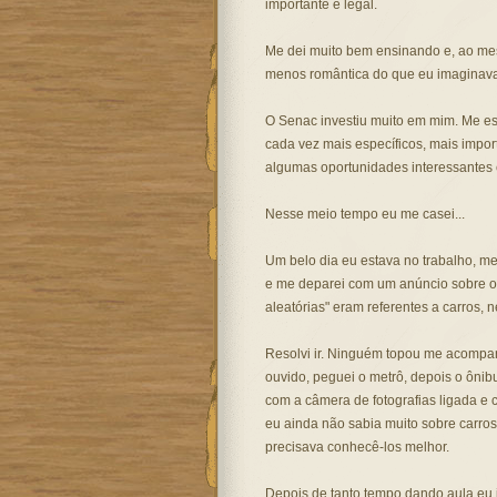
importante e legal.
Me dei muito bem ensinando e, ao me
menos romântica do que eu imaginava
O Senac investiu muito em mim. Me esp
cada vez mais específicos, mais impo
algumas oportunidades interessantes
Nesse meio tempo eu me casei...
Um belo dia eu estava no trabalho, me
e me deparei com um anúncio sobre o S
aleatórias" eram referentes a carros, 
Resolvi ir. Ninguém topou me acompanh
ouvido, peguei o metrô, depois o ônibu
com a câmera de fotografias ligada e 
eu ainda não sabia muito sobre carros
precisava conhecê-los melhor.
Depois de tanto tempo dando aula eu j