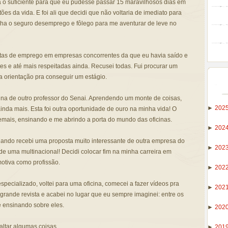
a o suficiente para que eu pudesse passar 15 maravilhosos dias em
s da vida. E foi ali que decidi que não voltaria de imediato para
inha o seguro desemprego e fôlego para me aventurar de leve no
ostas de emprego em empresas concorrentes da que eu havia saído e
s e até mais respeitadas ainda. Recusei todas. Fui procurar um
 orientação pra conseguir um estágio.
ina de outro professor do Senai. Aprendendo um monte de coisas,
►
202
inda mais. Esta foi outra oportunidade de ouro na minha vida! O
mais, ensinando e me abrindo a porta do mundo das oficinas.
►
202
ando recebi uma proposta muito interessante de outra empresa do
►
202
de uma multinacional! Decidi colocar fim na minha carreira em
motiva como profissão.
►
202
especializado, voltei para uma oficina, comecei a fazer vídeos pra
►
202
 grande revista e acabei no lugar que eu sempre imaginei: entre os
e ensinando sobre eles.
►
202
altar algumas coisas...
►
201