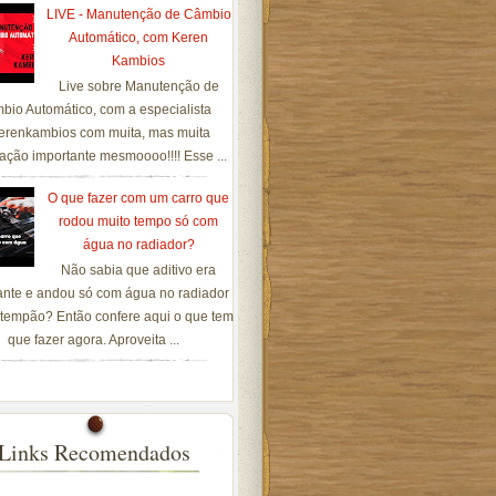
LIVE - Manutenção de Câmbio
Automático, com Keren
Kambios
Live sobre Manutenção de
bio Automático, com a especialista
renkambios com muita, mas muita
ação importante mesmoooo!!!! Esse ...
O que fazer com um carro que
rodou muito tempo só com
água no radiador?
Não sabia que aditivo era
ante e andou só com água no radiador
tempão? Então confere aqui o que tem
que fazer agora. Aproveita ...
Links Recomendados