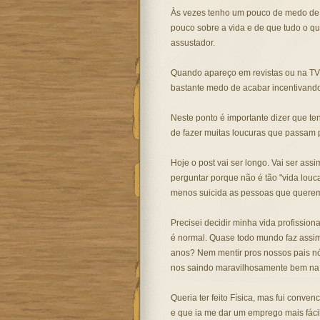
Às vezes tenho um pouco de medo de i
pouco sobre a vida e de que tudo o qu
assustador.
Quando apareço em revistas ou na TV 
bastante medo de acabar incentivand
Neste ponto é importante dizer que te
de fazer muitas loucuras que passam 
Hoje o post vai ser longo. Vai ser ass
perguntar porque não é tão "vida lou
menos suicida as pessoas que querem
Precisei decidir minha vida profission
é normal. Quase todo mundo faz assim
anos? Nem mentir pros nossos pais n
nos saindo maravilhosamente bem na
Queria ter feito Física, mas fui conv
e que ia me dar um emprego mais fácil