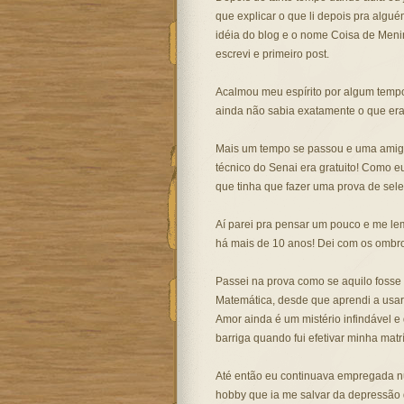
que explicar o que li depois pra algué
idéia do blog e o nome Coisa de Menin
escrevi e primeiro post.
Acalmou meu espírito por algum tempo
ainda não sabia exatamente o que era
Mais um tempo se passou e uma amiga
técnico do Senai era gratuito! Como eu
que tinha que fazer uma prova de seleç
Aí parei pra pensar um pouco e me le
há mais de 10 anos! Dei com os ombros
Passei na prova como se aquilo fosse
Matemática, desde que aprendi a usar r
Amor ainda é um mistério infindável e
barriga quando fui efetivar minha matrí
Até então eu continuava empregada n
hobby que ia me salvar da depressão 