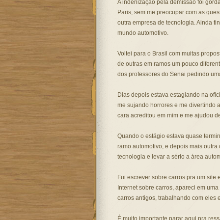
A indenização pela demissão foi gord
Paris, sem me preocupar com as questõe
outra empresa de tecnologia. Ainda t
mundo automotivo.
Voltei para o Brasil com muitas prop
de outras em ramos um pouco diferente
dos professores do Senai pedindo uma
Dias depois estava estagiando na ofic
me sujando horrores e me divertindo a
cara acreditou em mim e me ajudou de
Quando o estágio estava quase termin
ramo automotivo, e depois mais outra 
tecnologia e levar a sério a área auto
Fui escrever sobre carros pra um site 
Internet sobre carros, apareci em uma
carros antigos, trabalhando com eles 
É muito importante parar aqui pra ress