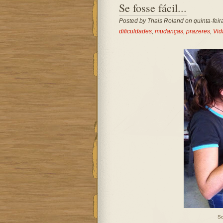
Se fosse fácil...
Posted by
Thais Roland
on quinta-feir
dificuldades
,
mudanças
,
prazeres
,
Vid
So