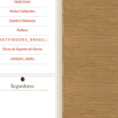
Vadio Amor
Noites Cafajestes
Saúde e Natureza
Reflexo
 N E T F I N D E R S _ B R A S I L ::
Dicas de Suporte do Garcia
...nanquim_studio...
Seguidores