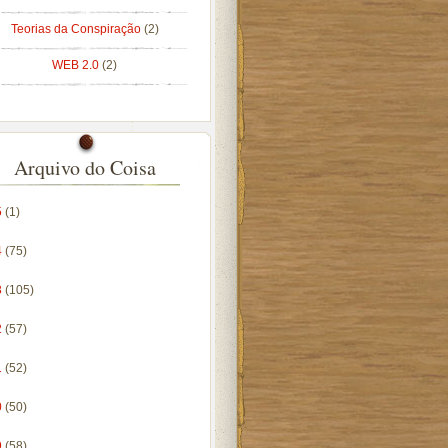
Teorias da Conspiração
(2)
WEB 2.0
(2)
Arquivo do Coisa
5
(1)
4
(75)
3
(105)
2
(57)
1
(52)
0
(50)
9
(58)