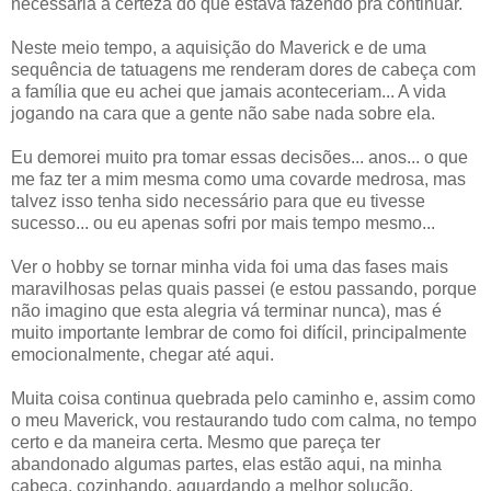
necessária a certeza do que estava fazendo pra continuar.
Neste meio tempo, a aquisição do Maverick e de uma
sequência de tatuagens me renderam dores de cabeça com
a família que eu achei que jamais aconteceriam... A vida
jogando na cara que a gente não sabe nada sobre ela.
Eu demorei muito pra tomar essas decisões... anos... o que
me faz ter a mim mesma como uma covarde medrosa, mas
talvez isso tenha sido necessário para que eu tivesse
sucesso... ou eu apenas sofri por mais tempo mesmo...
Ver o hobby se tornar minha vida foi uma das fases mais
maravilhosas pelas quais passei (e estou passando, porque
não imagino que esta alegria vá terminar nunca), mas é
muito importante lembrar de como foi difícil, principalmente
emocionalmente, chegar até aqui.
Muita coisa continua quebrada pelo caminho e, assim como
o meu Maverick, vou restaurando tudo com calma, no tempo
certo e da maneira certa. Mesmo que pareça ter
abandonado algumas partes, elas estão aqui, na minha
cabeça, cozinhando, aguardando a melhor solução.