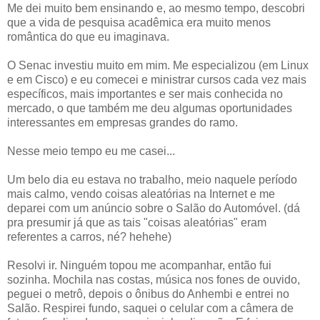
Me dei muito bem ensinando e, ao mesmo tempo, descobri
que a vida de pesquisa acadêmica era muito menos
romântica do que eu imaginava.
O Senac investiu muito em mim. Me especializou (em Linux
e em Cisco) e eu comecei e ministrar cursos cada vez mais
específicos, mais importantes e ser mais conhecida no
mercado, o que também me deu algumas oportunidades
interessantes em empresas grandes do ramo.
Nesse meio tempo eu me casei...
Um belo dia eu estava no trabalho, meio naquele período
mais calmo, vendo coisas aleatórias na Internet e me
deparei com um anúncio sobre o Salão do Automóvel. (dá
pra presumir já que as tais "coisas aleatórias" eram
referentes a carros, né? hehehe)
Resolvi ir. Ninguém topou me acompanhar, então fui
sozinha. Mochila nas costas, música nos fones de ouvido,
peguei o metrô, depois o ônibus do Anhembi e entrei no
Salão. Respirei fundo, saquei o celular com a câmera de