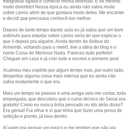
fotografias ligada e comecei minha diversão. E foi mesmo
muito divertido! Nessa época eu ainda não sabia muito
sobre carros além de que gostava muito deles. Me encantei
e decidi que precisava conhecê-los melhor.
Depois de tanto tempo dando aula eu já sabia que um bom
estímulo para estudar sobre carros seria ter que explicar o
que li depois pra alguém. Ainda dentro do ônibus do
Anhembi, voltando para o metrô, tive a idéia do blog e o
nome Coisa de Meninos Nada. Pareceu tudo perfeito!
Cheguei em casa e já criei tudo e escrevi e primeiro post.
Acalmou meu espírito por algum tempo mas, por outro lado,
despertou alguma coisa mais intensa que eu ainda não
sabia exatamente o que era.
Mais um tempo se passou e uma amiga veio me contar, toda
empolgada, que descobriu que o curso técnico do Senai era
gratuito! Como eu nunca tinha pensado ou ido atrás disso?
Era genial! Fui olhar e vi que tinha que fazer uma prova de
seleção e pronto, já tava dentro.
Aí parei pra pensar um pouco e me lembrei que não via