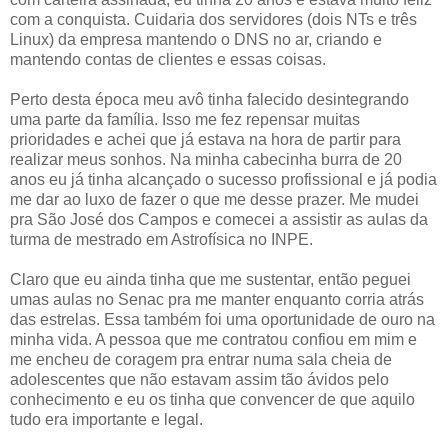
com a conquista. Cuidaria dos servidores (dois NTs e três
Linux) da empresa mantendo o DNS no ar, criando e
mantendo contas de clientes e essas coisas.
Perto desta época meu avô tinha falecido desintegrando
uma parte da família. Isso me fez repensar muitas
prioridades e achei que já estava na hora de partir para
realizar meus sonhos. Na minha cabecinha burra de 20
anos eu já tinha alcançado o sucesso profissional e já podia
me dar ao luxo de fazer o que me desse prazer. Me mudei
pra São José dos Campos e comecei a assistir as aulas da
turma de mestrado em Astrofísica no INPE.
Claro que eu ainda tinha que me sustentar, então peguei
umas aulas no Senac pra me manter enquanto corria atrás
das estrelas. Essa também foi uma oportunidade de ouro na
minha vida. A pessoa que me contratou confiou em mim e
me encheu de coragem pra entrar numa sala cheia de
adolescentes que não estavam assim tão ávidos pelo
conhecimento e eu os tinha que convencer de que aquilo
tudo era importante e legal.