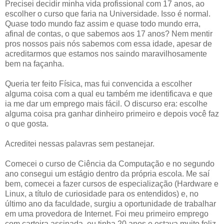
Precisei decidir minha vida profissional com 17 anos, ao
escolher o curso que faria na Universidade. Isso é normal.
Quase todo mundo faz assim e quase todo mundo erra,
afinal de contas, o que sabemos aos 17 anos? Nem mentir
pros nossos pais nós sabemos com essa idade, apesar de
acreditarmos que estamos nos saindo maravilhosamente
bem na façanha.
Queria ter feito Física, mas fui convencida a escolher
alguma coisa com a qual eu também me identificava e que
ia me dar um emprego mais fácil. O discurso era: escolhe
alguma coisa pra ganhar dinheiro primeiro e depois você faz
o que gosta.
Acreditei nessas palavras sem pestanejar.
Comecei o curso de Ciência da Computação e no segundo
ano consegui um estágio dentro da própria escola. Me saí
bem, comecei a fazer cursos de especialização (Hardware e
Linux, a título de curiosidade para os entendidos) e, no
último ano da faculdade, surgiu a oportunidade de trabalhar
em uma provedora de Internet. Foi meu primeiro emprego
com carteira assinada, eu tinha 20 anos e estava muito feliz