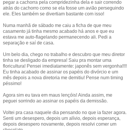
pegar a cachorra pela compridezinha dela e sair correndo
atrás do cachorro como se ela fosse um avião perseguindo
ele. Eles também se divertiam bastante com isso!
Numa manhã de sábado me caiu a ficha de que meu
casamento já tinha mesmo acabado há anos e que eu
estava me auto-flagelando permanecendo ali. Pedi a
separação e saí de casa.
Um belo dia, chego no trabalho e descubro que meu diretor
tinha se desligado da empresa! Saiu pra montar uma
floricultura! Pensei imediatamente: japonês sem vergonha!!!!
Eu tinha acabado de assinar os papéis do divórcio e um
mês depois a nova diretoria me demitiu! Pense num timing
péssimo!
Agora sim eu tava em maus lençóis! Ainda assim, me
peguei sorrindo ao assinar os papéis da demissão.
Voltei pra casa naquele dia pensando no que ia fazer agora.
Senti um desespero, depois um alívio, depois esperança,
depois desespero novamente, depois resolvi comer um
chocolate.