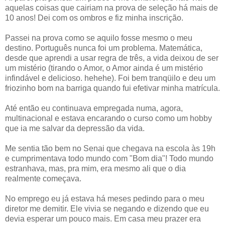
aquelas coisas que cairiam na prova de seleção há mais de
10 anos! Dei com os ombros e fiz minha inscrição.
Passei na prova como se aquilo fosse mesmo o meu
destino. Português nunca foi um problema. Matemática,
desde que aprendi a usar regra de três, a vida deixou de ser
um mistério (tirando o Amor, o Amor ainda é um mistério
infindável e delicioso. hehehe). Foi bem tranqüilo e deu um
friozinho bom na barriga quando fui efetivar minha matrícula.
Até então eu continuava empregada numa, agora,
multinacional e estava encarando o curso como um hobby
que ia me salvar da depressão da vida.
Me sentia tão bem no Senai que chegava na escola às 19h
e cumprimentava todo mundo com "Bom dia"! Todo mundo
estranhava, mas, pra mim, era mesmo ali que o dia
realmente começava.
No emprego eu já estava há meses pedindo para o meu
diretor me demitir. Ele vivia se negando e dizendo que eu
devia esperar um pouco mais. Em casa meu prazer era