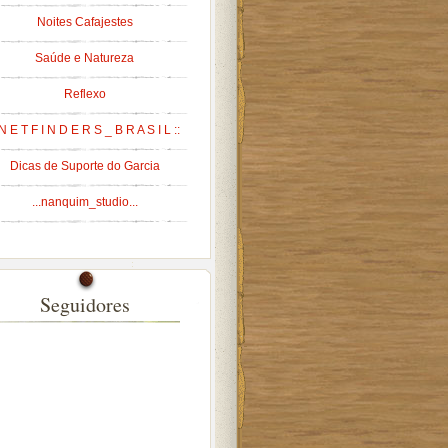
Noites Cafajestes
Saúde e Natureza
Reflexo
 N E T F I N D E R S _ B R A S I L ::
Dicas de Suporte do Garcia
...nanquim_studio...
Seguidores