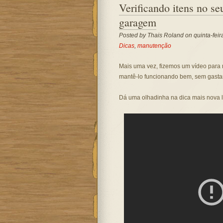
Verificando itens no seu
garagem
Posted by
Thais Roland
on quinta-feir
Dicas
,
manutenção
Mais uma vez, fizemos um vídeo para m
mantê-lo funcionando bem, sem gasta
Dá uma olhadinha na dica mais nova l