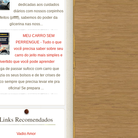
dedicadas aos cuidados
diários com nossos corpinhos
feitos (pfffff), sabemos do poder da
glicerina nas noss...
MEU CARRO SEM
PERRENGUE - Tudo o que
você precisa saber sobre seu
carro do jeito mais simples e
ivertido que você pode aprender
ga de passar sufoco com carro que
zia os seus bolsos e de ter crises de
co sempre que precisa levar ele pra
oficina! Se prepara ...
Links Recomendados
Vadio Amor