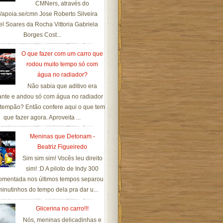
CMNers, através do
://apoia.se/cmn Jose Roberto Silveira
el Soares da Rocha Vittoria Gabriela
Borges Cost...
O que fazer com um carro que
rodou muito tempo só com
água no radiador?
Não sabia que aditivo era
ante e andou só com água no radiador
tempão? Então confere aqui o que tem
que fazer agora. Aproveita ...
Meninas que Detonam -
Beatriz Figueiredo
Sim sim sim! Vocês leu direito
sim! :D A piloto de Indy 300
omentada nos últimos tempos separou
inutinhos do tempo dela pra dar u...
Glicerina no carro!!!
Nós, meninas delicadinhas e