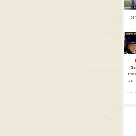
per
d
Che
esva
pâni