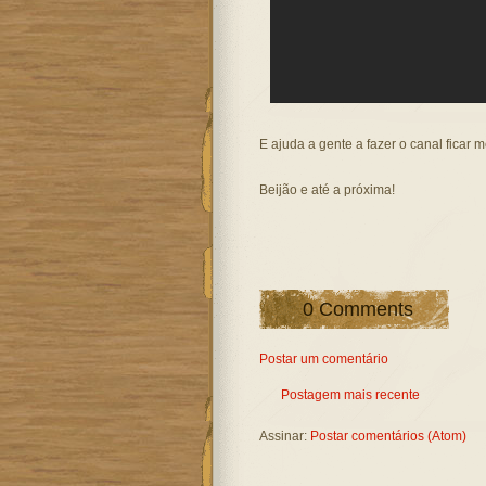
E ajuda a gente a fazer o canal ficar 
Beijão e até a próxima!
0 Comments
Postar um comentário
Postagem mais recente
Assinar:
Postar comentários (Atom)