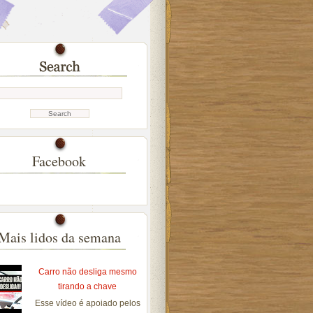
Facebook
Mais lidos da semana
Carro não desliga mesmo
tirando a chave
Esse vídeo é apoiado pelos