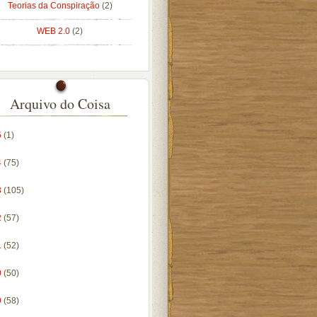
Teorias da Conspiração
(2)
WEB 2.0
(2)
Arquivo do Coisa
5
(1)
4
(75)
3
(105)
2
(57)
1
(52)
0
(50)
9
(58)