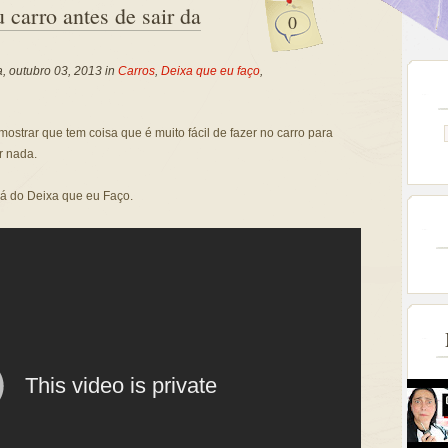
 carro antes de sair da
0
a, outubro 03, 2013 in
Carros
,
Deixa que eu faço
,
ostrar que tem coisa que é muito fácil de fazer no carro para
r nada.
á do Deixa que eu Faço.