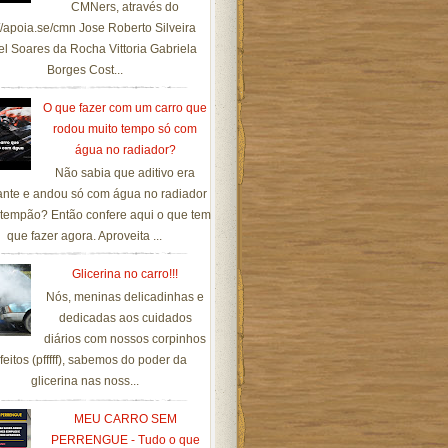
CMNers, através do
://apoia.se/cmn Jose Roberto Silveira
el Soares da Rocha Vittoria Gabriela
Borges Cost...
O que fazer com um carro que
rodou muito tempo só com
água no radiador?
Não sabia que aditivo era
ante e andou só com água no radiador
tempão? Então confere aqui o que tem
que fazer agora. Aproveita ...
Glicerina no carro!!!
Nós, meninas delicadinhas e
dedicadas aos cuidados
diários com nossos corpinhos
feitos (pfffff), sabemos do poder da
glicerina nas noss...
MEU CARRO SEM
PERRENGUE - Tudo o que