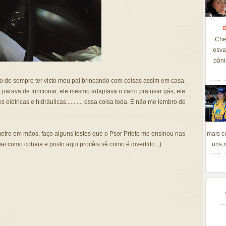
d
Che
esva
pâni
o de sempre ter visto meu pai brincando com coisas assim em casa.
parava de funcionar, ele mesmo adaptava o carro pra usar gás, ele
 elétricas e hidráulicas........... essa coisa toda. E não me lembro de
metro em mãos, faço alguns testes que o Psor Prieto me ensinou nas
mais c
i como cobaia e posto aqui procêis vê como é divertido. ;)
uns m