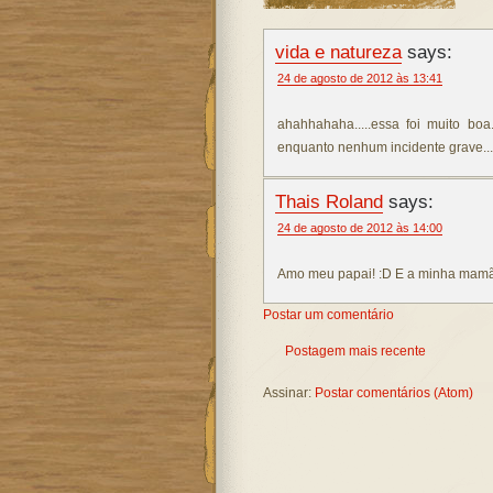
vida e natureza
says:
24 de agosto de 2012 às 13:41
ahahhahaha.....essa foi muito boa
enquanto nenhum incidente grave...h
Thais Roland
says:
24 de agosto de 2012 às 14:00
Amo meu papai! :D E a minha mamã
Postar um comentário
Postagem mais recente
Assinar:
Postar comentários (Atom)