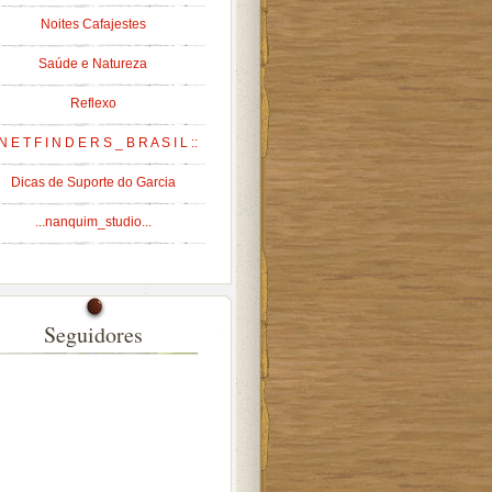
Noites Cafajestes
Saúde e Natureza
Reflexo
 N E T F I N D E R S _ B R A S I L ::
Dicas de Suporte do Garcia
...nanquim_studio...
Seguidores