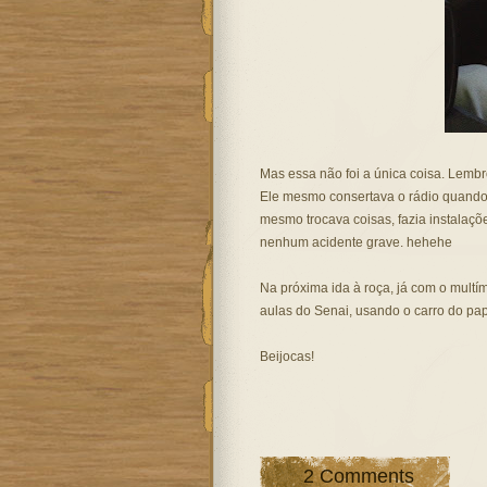
Mas essa não foi a única coisa. Lembr
Ele mesmo consertava o rádio quando 
mesmo trocava coisas, fazia instalações
nenhum acidente grave. hehehe
Na próxima ida à roça, já com o multí
aulas do Senai, usando o carro do papa
Beijocas!
2 Comments