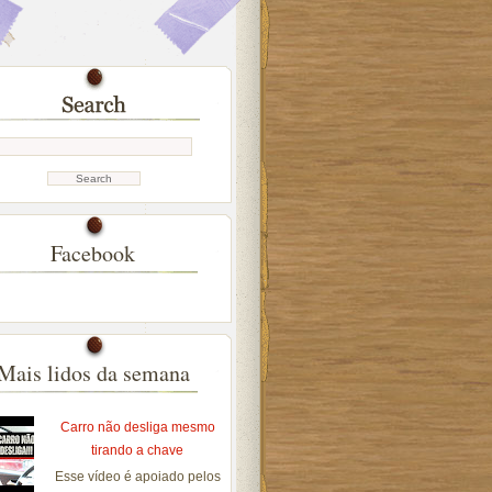
Facebook
Mais lidos da semana
Carro não desliga mesmo
tirando a chave
Esse vídeo é apoiado pelos