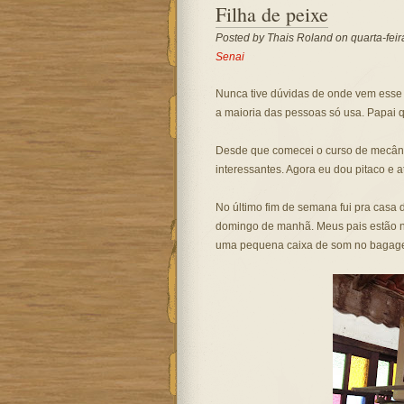
Filha de peixe
Posted by
Thais Roland
on quarta-feir
Senai
Nunca tive dúvidas de onde vem esse 
a maioria das pessoas só usa. Papai q
Desde que comecei o curso de mecâni
interessantes. Agora eu dou pitaco e a
No último fim de semana fui pra casa 
domingo de manhã. Meus pais estão num
uma pequena caixa de som no bagagei