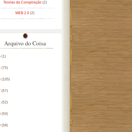
Teorias da Conspiração
(2)
WEB 2.0
(2)
Arquivo do Coisa
5
(1)
4
(75)
3
(105)
2
(57)
1
(52)
0
(50)
9
(58)