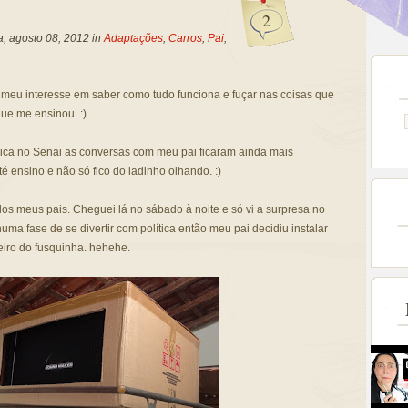
2
a, agosto 08, 2012 in
Adaptações
,
Carros
,
Pai
,
meu interesse em saber como tudo funciona e fuçar nas coisas que
ue me ensinou. :)
ca no Senai as conversas com meu pai ficaram ainda mais
té ensino e não só fico do ladinho olhando. :)
dos meus pais. Cheguei lá no sábado à noite e só vi a surpresa no
a fase de se divertir com política então meu pai decidiu instalar
ro do fusquinha. hehehe.