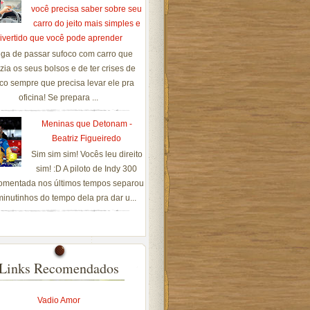
você precisa saber sobre seu
carro do jeito mais simples e
ivertido que você pode aprender
ga de passar sufoco com carro que
zia os seus bolsos e de ter crises de
co sempre que precisa levar ele pra
oficina! Se prepara ...
Meninas que Detonam -
Beatriz Figueiredo
Sim sim sim! Vocês leu direito
sim! :D A piloto de Indy 300
omentada nos últimos tempos separou
inutinhos do tempo dela pra dar u...
Links Recomendados
Vadio Amor