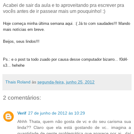
Acabei de sair da aula e to aproveitando pra escrever pra
vocês antes de ir passear mais um pouquinho! :)
Hoje começa minha última semana aqui. :( Já to com saudades!!! Mando
mais notícias em breve.
Beijos, seus lindos!!!
Ps.: e o post ta todo zuado por causa desse computador bizarro... f0d4-
s3... hehehe
Thais Roland
às
segunda-feira, junho 25, 2012
2 comentários:
Verif
27 de junho de 2012 às 10:29
Ahhh Thata, quem não gosta de vc e do seu carisma sua
linda?? Claro que ela está gostando de vc.. imagina a
quantidade de gente problemática que aparece por ai.. daí