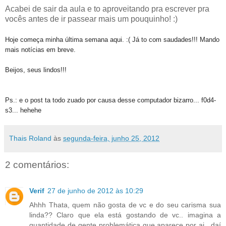
Acabei de sair da aula e to aproveitando pra escrever pra
vocês antes de ir passear mais um pouquinho! :)
Hoje começa minha última semana aqui. :( Já to com saudades!!! Mando
mais notícias em breve.
Beijos, seus lindos!!!
Ps.: e o post ta todo zuado por causa desse computador bizarro... f0d4-
s3... hehehe
Thais Roland
às
segunda-feira, junho 25, 2012
2 comentários:
Verif
27 de junho de 2012 às 10:29
Ahhh Thata, quem não gosta de vc e do seu carisma sua
linda?? Claro que ela está gostando de vc.. imagina a
quantidade de gente problemática que aparece por ai.. daí