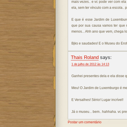
mais vezes.. e vc pode ver com ela
ela, sem ter vínculo com a escola..
E que é esse Jardim de Luxemburdo?
que por sua causa vamos ter que mu
menos... Ahh ano que vem, chega log
Bjks e saudades! E o Museu do Erot
Thais Roland
says:
1 de julho de 2012 às 14:13
Ganhei presentes dela e ela disse qu
Meu! O Jardim de Luxemburgo é meu
E Versalhes! Sério! Lugar incrível!
Já o museu... bem.. hahhaha. vc preci
Postar um comentário