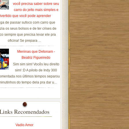
você precisa saber sobre seu
carro do jeito mais simples e
ivertido que você pode aprender
ga de passar sufoco com carro que
zia os seus bolsos e de ter crises de
co sempre que precisa levar ele pra
oficina! Se prepara ...
Meninas que Detonam -
Beatriz Figueiredo
Sim sim sim! Vocês leu direito
sim! :D A piloto de Indy 300
omentada nos últimos tempos separou
inutinhos do tempo dela pra dar u...
Links Recomendados
Vadio Amor