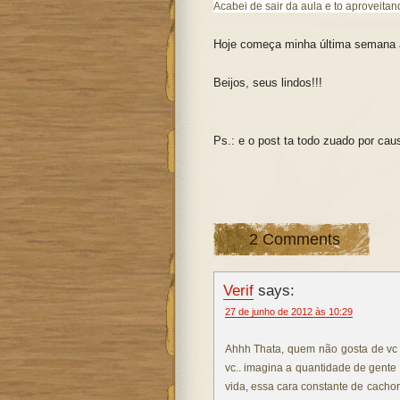
Acabei de sair da aula e to aproveitan
Hoje começa minha última semana a
Beijos, seus lindos!!!
Ps.: e o post ta todo zuado por cau
2 Comments
Verif
says:
27 de junho de 2012 às 10:29
Ahhh Thata, quem não gosta de vc 
vc.. imagina a quantidade de gente
vida, essa cara constante de cachor