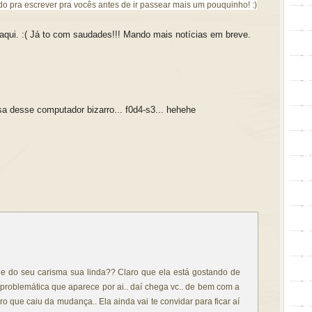
do pra escrever pra vocês antes de ir passear mais um pouquinho! :)
qui. :( Já to com saudades!!! Mando mais notícias em breve.
sa desse computador bizarro... f0d4-s3... hehehe
e do seu carisma sua linda?? Claro que ela está gostando de
 problemática que aparece por ai.. daí chega vc.. de bem com a
ro que caiu da mudança.. Ela ainda vai te convidar para ficar aí