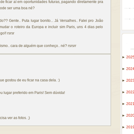
 de ficar aí em oportunidades futuras, pagando diretamente pra
 pode ser uma boa né?
? Gente.. Puta lugar bonito... Já Versalhes.. Falei pro João
dar o roteiro da Europa e incluir sim Paris, uns 4 dias pelo
o!! rsrsr
ismo.. cara de alguém que conheço.. né? rsrsrr
►
202
►
202
e gostou de eu ficar na casa dela. :)
►
202
►
202
 lugar preferido em Paris! Sem dúvida!
►
202
►
202
sa ver as fotos. ;)
►
201