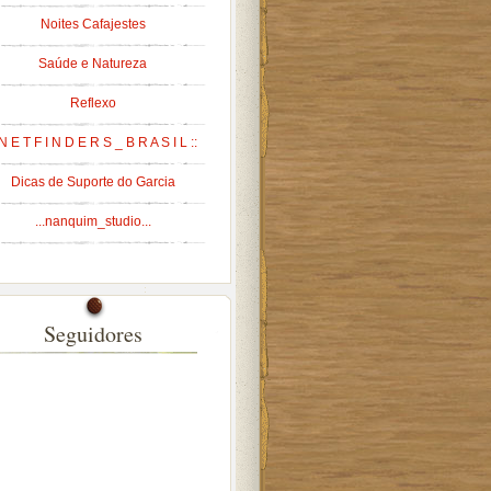
Noites Cafajestes
Saúde e Natureza
Reflexo
 N E T F I N D E R S _ B R A S I L ::
Dicas de Suporte do Garcia
...nanquim_studio...
Seguidores