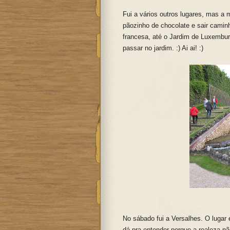
Fui a vários outros lugares, mas a 
pãozinho de chocolate e sair cami
francesa, até o Jardim de Luxembur
passar no jardim. :) Ai ai! :)
No sábado fui a Versalhes. O lugar
dá pra entender porque a realeza não