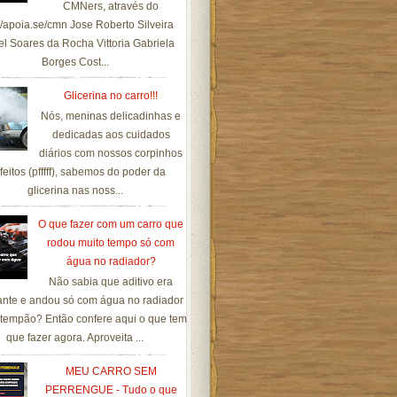
CMNers, através do
://apoia.se/cmn Jose Roberto Silveira
el Soares da Rocha Vittoria Gabriela
Borges Cost...
Glicerina no carro!!!
Nós, meninas delicadinhas e
dedicadas aos cuidados
diários com nossos corpinhos
feitos (pfffff), sabemos do poder da
glicerina nas noss...
O que fazer com um carro que
rodou muito tempo só com
água no radiador?
Não sabia que aditivo era
ante e andou só com água no radiador
tempão? Então confere aqui o que tem
que fazer agora. Aproveita ...
MEU CARRO SEM
PERRENGUE - Tudo o que