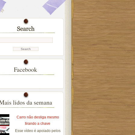
Facebook
Mais lidos da semana
Carro não desliga mesmo
tirando a chave
Esse vídeo é apoiado pelos