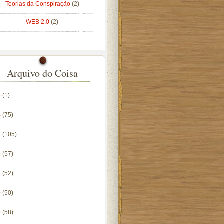
Teorias da Conspiração
(2)
WEB 2.0
(2)
Arquivo do Coisa
5
(1)
4
(75)
3
(105)
2
(57)
1
(52)
0
(50)
9
(58)