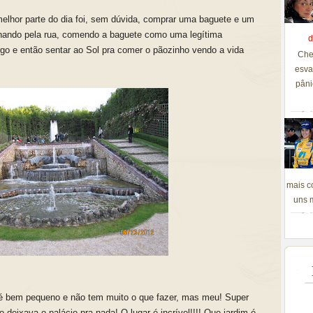
melhor parte do dia foi, sem dúvida, comprar uma baguete e um
nhando pela rua, comendo a baguete como uma legítima
d
go e então sentar ao Sol pra comer o pãozinho vendo a vida
Che
esva
pâni
mais c
uns m
 é bem pequeno e não tem muito o que fazer, mas meu! Super
 deixava o palácio pra nada! O lugar é incrível!!!! Que jardim é