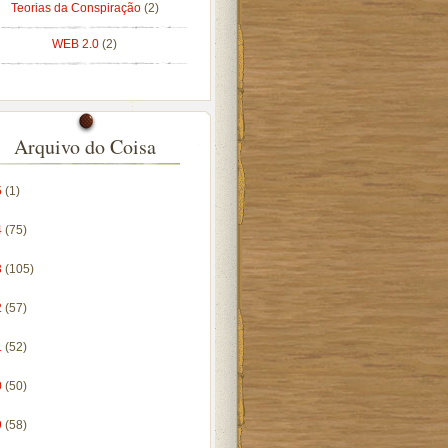
Teorias da Conspiração
(2)
WEB 2.0
(2)
Arquivo do Coisa
5
(1)
4
(75)
3
(105)
2
(57)
1
(52)
0
(50)
9
(58)