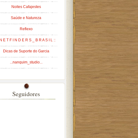
Noites Cafajestes
Saúde e Natureza
Reflexo
 N E T F I N D E R S _ B R A S I L ::
Dicas de Suporte do Garcia
...nanquim_studio...
Seguidores