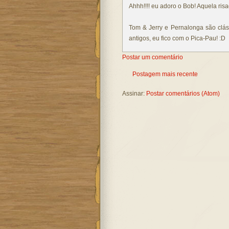
Ahhh!!!! eu adoro o Bob! Aquela ris
Tom & Jerry e Pernalonga são cláss
antigos, eu fico com o Pica-Pau! :D
Postar um comentário
Postagem mais recente
Assinar:
Postar comentários (Atom)