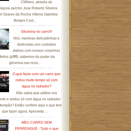
CMNers, através do
://apoia.se/cmn Jose Roberto Silveira
el Soares da Rocha Vittoria Gabriela
Borges Cost...
Glicerina no carro!!!
Nós, meninas delicadinhas e
dedicadas aos cuidados
diários com nossos corpinhos
feitos (pfffff), sabemos do poder da
glicerina nas noss...
O que fazer com um carro que
rodou muito tempo só com
água no radiador?
Não sabia que aditivo era
ante e andou só com água no radiador
tempão? Então confere aqui o que tem
que fazer agora. Aproveita ...
MEU CARRO SEM
PERRENGUE - Tudo o que