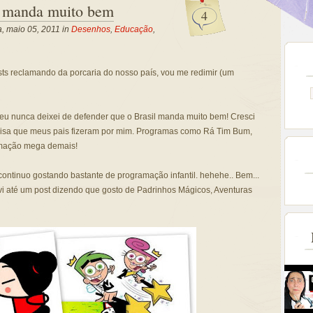
l manda muito bem
4
a, maio 05, 2011 in
Desenhos
,
Educação
,
sts reclamando da porcaria do nosso país, vou me redimir (um
eu nunca deixei de defender que o Brasil manda muito bem! Cresci
 coisa que meus pais fizeram por mim. Programas como Rá Tim Bum,
amação mega demais!
ontinuo gostando bastante de programação infantil. hehehe.. Bem...
revi até um post dizendo que gosto de Padrinhos Mágicos, Aventuras