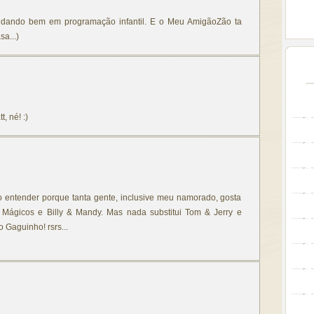
ndando bem em programação infantil. E o Meu AmigãoZão ta
a...)
, né! :)
 entender porque tanta gente, inclusive meu namorado, gosta
 Mágicos e Billy & Mandy. Mas nada substitui Tom & Jerry e
 Gaguinho! rsrs...