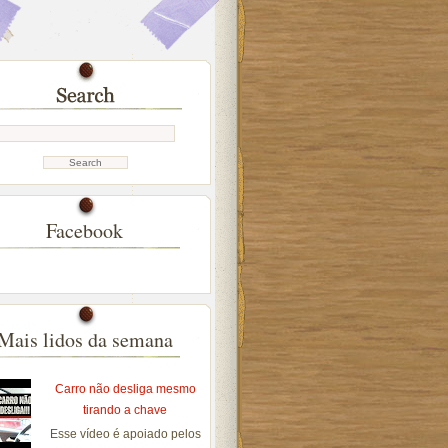
Facebook
Mais lidos da semana
Carro não desliga mesmo
tirando a chave
Esse vídeo é apoiado pelos