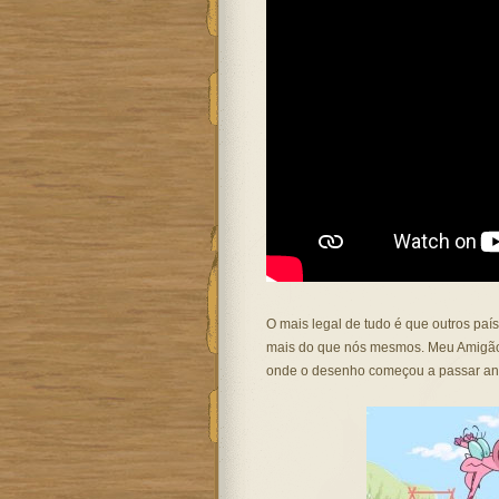
O mais legal de tudo é que outros paí
mais do que nós mesmos. Meu Amigãoz
onde o desenho começou a passar ante