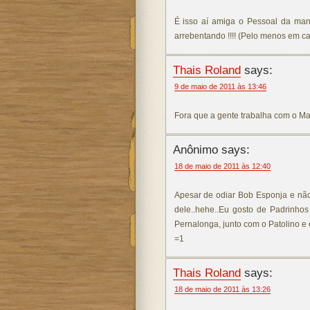
É isso aí amiga o Pessoal da ma
arrebentando !!!! (Pelo menos em cas
Thais Roland
says:
9 de maio de 2011 às 13:46
Fora que a gente trabalha com o Matt
Anônimo says:
18 de maio de 2011 às 12:40
Apesar de odiar Bob Esponja e não
dele..hehe..Eu gosto de Padrinhos
Pernalonga, junto com o Patolino e o
=1
Thais Roland
says:
18 de maio de 2011 às 13:26