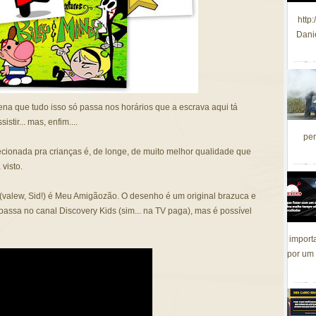
http
Dani
 que tudo isso só passa nos horários que a escrava aqui tá
tir... mas, enfim....
per
cionada pra crianças é, de longe, de muito melhor qualidade que
visto.
valew, Sid!) é Meu Amigãozão. O desenho é um original brazuca e
passa no canal Discovery Kids (sim... na TV paga), mas é possível
import
por um 