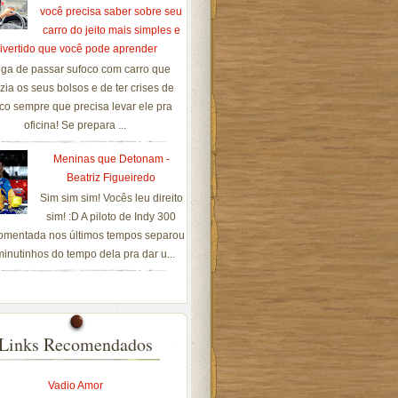
você precisa saber sobre seu
carro do jeito mais simples e
ivertido que você pode aprender
ga de passar sufoco com carro que
zia os seus bolsos e de ter crises de
co sempre que precisa levar ele pra
oficina! Se prepara ...
Meninas que Detonam -
Beatriz Figueiredo
Sim sim sim! Vocês leu direito
sim! :D A piloto de Indy 300
omentada nos últimos tempos separou
inutinhos do tempo dela pra dar u...
Links Recomendados
Vadio Amor