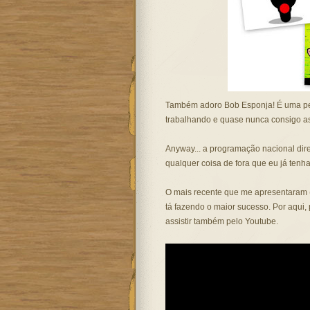
Também adoro Bob Esponja! É uma pena
trabalhando e quase nunca consigo assis
Anyway... a programação nacional dire
qualquer coisa de fora que eu já tenha 
O mais recente que me apresentaram (
tá fazendo o maior sucesso. Por aqui, 
assistir também pelo Youtube.