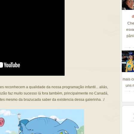
d
Che
esva
pâni
mais c
uns m
ses reconhecem a qualidade da nossa programação infantil... aliás,
ão faz muito sucesso lá fora também, principalmente no Canadá,
s mesmo da brazucada saber da existencia dessa galerinha. :/