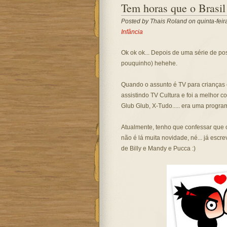
Tem horas que o Brasi
Posted by
Thais Roland
on quinta-feir
Infância
Ok ok ok... Depois de uma série de po
pouquinho) hehehe.
Quando o assunto é TV para crianças 
assistindo TV Cultura e foi a melhor
Glub Glub, X-Tudo..... era uma progr
Atualmente, tenho que confessar que c
não é lá muita novidade, né... já esc
de Billy e Mandy e Pucca :)