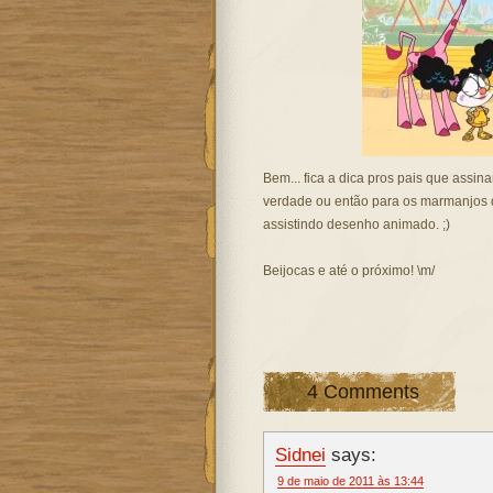
Bem... fica a dica pros pais que assi
verdade ou então para os marmanjos 
assistindo desenho animado. ;)
Beijocas e até o próximo! \m/
4 Comments
Sidnei
says:
9 de maio de 2011 às 13:44