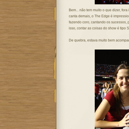
Bem... não tem muito o que dizer, fora 
canta demais, o The Edge é impressio
fazendo coro, cantando os sucessos, p
isso, contar as coisas do show é tipo S
De quebra, estava muito bem acompan