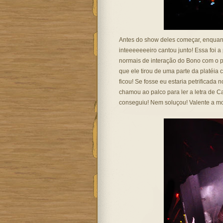
Antes do show deles começar, enquant
inteeeeeeeiro cantou junto! Essa foi 
normais de interação do Bono com o 
que ele tirou de uma parte da platéi
ficou! Se fosse eu estaria petrificada
chamou ao palco para ler a letra de C
conseguiu! Nem soluçou! Valente a mo