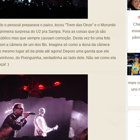
d
Che
o o pessoal preparava o palco, tocou "Trem das Onze" e o Morumbi
esva
a primeira surpresa do U2 pra Sampa. Fora as coisas que já são
pâni
público mas que sempre causam comoção. Desta vez foi uma foto
a com a câmera de um dos fãs. Imagina só como a dona da câmera
 no mesmo lugar alí da pista até agora! Depois uma garota que ele
arinhoso, do Pixinguinha, sentadinha ao lado dele. Não sei como ela
ça! :)
mais c
uns m