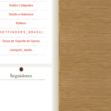
Noites Cafajestes
Saúde e Natureza
Reflexo
 N E T F I N D E R S _ B R A S I L ::
Dicas de Suporte do Garcia
...nanquim_studio...
Seguidores