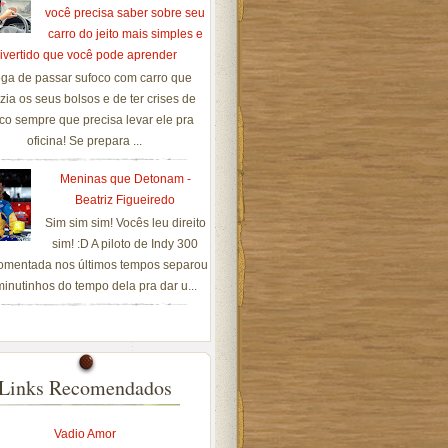
você precisa saber sobre seu
carro do jeito mais simples e
ivertido que você pode aprender
ga de passar sufoco com carro que
zia os seus bolsos e de ter crises de
co sempre que precisa levar ele pra
oficina! Se prepara ...
Meninas que Detonam -
Beatriz Figueiredo
Sim sim sim! Vocês leu direito
sim! :D A piloto de Indy 300
omentada nos últimos tempos separou
inutinhos do tempo dela pra dar u...
Links Recomendados
Vadio Amor