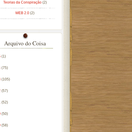
Teorias da Conspiração
(2)
WEB 2.0
(2)
Arquivo do Coisa
5
(1)
4
(75)
3
(105)
2
(57)
1
(52)
0
(50)
9
(58)