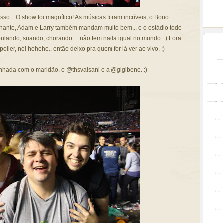
isso... O show foi magnífico! As músicas foram incríveis, o Bono
nante, Adam e Larry também mandam muito bem... e o estádio todo
ulando, suando, chorando.... não tem nada igual no mundo. :) Fora
poiler, né! hehehe.. então deixo pra quem for lá ver ao vivo. ;)
hada com o maridão, o @thsvalsani e a @gigibene. :)