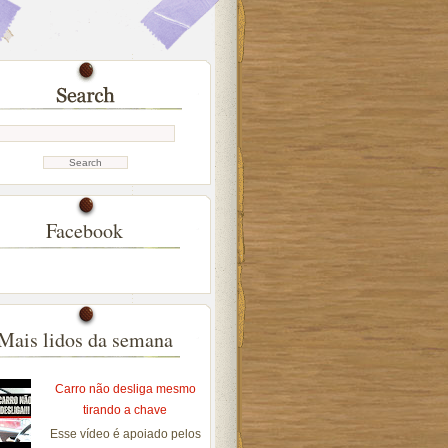
Facebook
Mais lidos da semana
Carro não desliga mesmo
tirando a chave
Esse vídeo é apoiado pelos