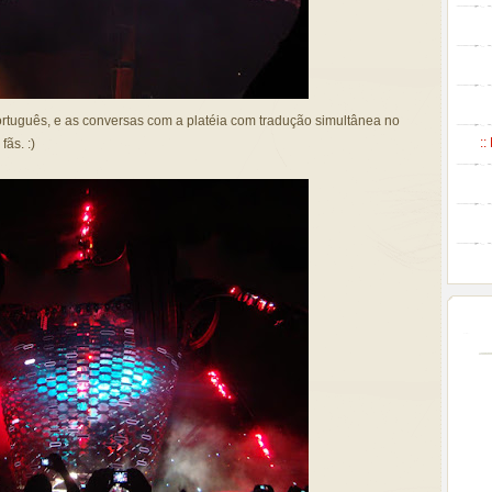
português, e as conversas com a platéia com tradução simultânea no
::
fãs. :)