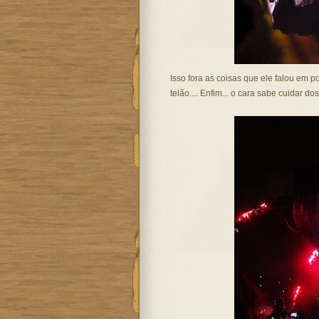
Isso fora as coisas que ele falou em 
telão.... Enfim... o cara sabe cuidar dos 