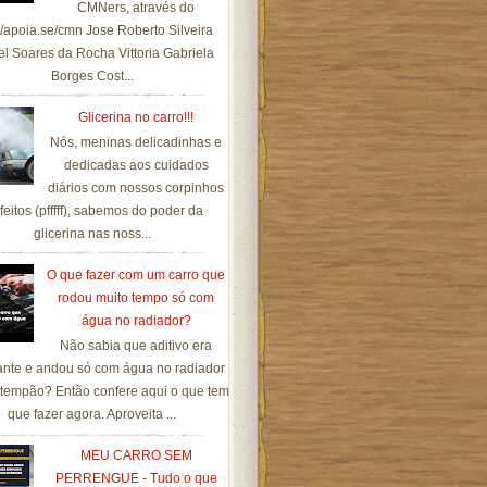
CMNers, através do
://apoia.se/cmn Jose Roberto Silveira
el Soares da Rocha Vittoria Gabriela
Borges Cost...
Glicerina no carro!!!
Nós, meninas delicadinhas e
dedicadas aos cuidados
diários com nossos corpinhos
feitos (pfffff), sabemos do poder da
glicerina nas noss...
O que fazer com um carro que
rodou muito tempo só com
água no radiador?
Não sabia que aditivo era
ante e andou só com água no radiador
tempão? Então confere aqui o que tem
que fazer agora. Aproveita ...
MEU CARRO SEM
PERRENGUE - Tudo o que