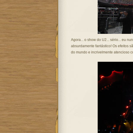
Agora... o show do U2... sério... eu n
absurdamente fantástico! Os efeitos sã
do mundo e incrivelmente atencioso c