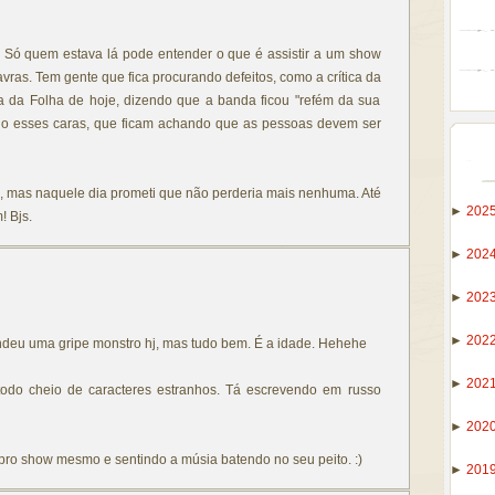
. Só quem estava lá pode entender o que é assistir a um show
avras. Tem gente que fica procurando defeitos, como a crítica da
 a da Folha de hoje, dizendo que a banda ficou "refém da sua
do esses caras, que ficam achando que as pessoas devem ser
nê, mas naquele dia prometi que não perderia mais nenhuma. Até
►
202
! Bjs.
►
202
►
202
►
202
rendeu uma gripe monstro hj, mas tudo bem. É a idade. Hehehe
►
202
todo cheio de caracteres estranhos. Tá escrevendo em russo
►
202
 pro show mesmo e sentindo a músia batendo no seu peito. :)
►
201