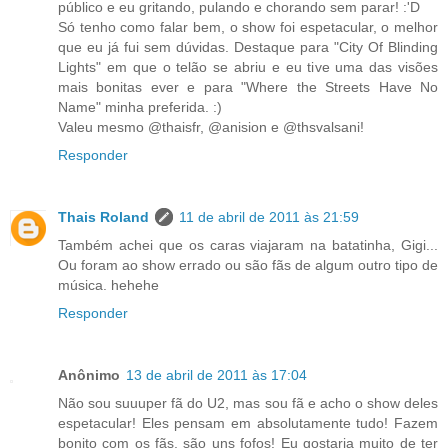
público e eu gritando, pulando e chorando sem parar! :'D
Só tenho como falar bem, o show foi espetacular, o melhor
que eu já fui sem dúvidas. Destaque para "City Of Blinding
Lights" em que o telão se abriu e eu tive uma das visões
mais bonitas ever e para "Where the Streets Have No
Name" minha preferida. :)
Valeu mesmo @thaisfr, @anision e @thsvalsani!
Responder
Thais Roland
11 de abril de 2011 às 21:59
Também achei que os caras viajaram na batatinha, Gigi...
Ou foram ao show errado ou são fãs de algum outro tipo de
música. hehehe
Responder
Anônimo
13 de abril de 2011 às 17:04
Não sou suuuper fã do U2, mas sou fã e acho o show deles
espetacular! Eles pensam em absolutamente tudo! Fazem
bonito com os fãs, são uns fofos! Eu gostaria muito de ter