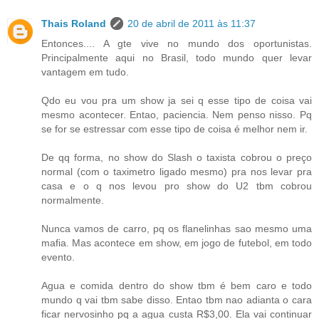
Thais Roland
20 de abril de 2011 às 11:37
Entonces.... A gte vive no mundo dos oportunistas.
Principalmente aqui no Brasil, todo mundo quer levar
vantagem em tudo.
Qdo eu vou pra um show ja sei q esse tipo de coisa vai
mesmo acontecer. Entao, paciencia. Nem penso nisso. Pq
se for se estressar com esse tipo de coisa é melhor nem ir.
De qq forma, no show do Slash o taxista cobrou o preço
normal (com o taximetro ligado mesmo) pra nos levar pra
casa e o q nos levou pro show do U2 tbm cobrou
normalmente.
Nunca vamos de carro, pq os flanelinhas sao mesmo uma
mafia. Mas acontece em show, em jogo de futebol, em todo
evento.
Agua e comida dentro do show tbm é bem caro e todo
mundo q vai tbm sabe disso. Entao tbm nao adianta o cara
ficar nervosinho pq a agua custa R$3,00. Ela vai continuar