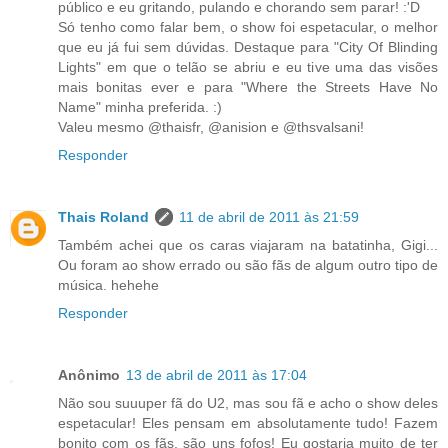
público e eu gritando, pulando e chorando sem parar! :'D
Só tenho como falar bem, o show foi espetacular, o melhor
que eu já fui sem dúvidas. Destaque para "City Of Blinding
Lights" em que o telão se abriu e eu tive uma das visões
mais bonitas ever e para "Where the Streets Have No
Name" minha preferida. :)
Valeu mesmo @thaisfr, @anision e @thsvalsani!
Responder
Thais Roland
11 de abril de 2011 às 21:59
Também achei que os caras viajaram na batatinha, Gigi...
Ou foram ao show errado ou são fãs de algum outro tipo de
música. hehehe
Responder
Anônimo
13 de abril de 2011 às 17:04
Não sou suuuper fã do U2, mas sou fã e acho o show deles
espetacular! Eles pensam em absolutamente tudo! Fazem
bonito com os fãs, são uns fofos! Eu gostaria muito de ter