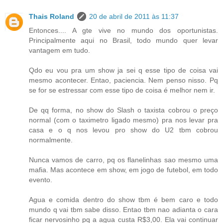
Thais Roland
20 de abril de 2011 às 11:37
Entonces.... A gte vive no mundo dos oportunistas.
Principalmente aqui no Brasil, todo mundo quer levar
vantagem em tudo.
Qdo eu vou pra um show ja sei q esse tipo de coisa vai
mesmo acontecer. Entao, paciencia. Nem penso nisso. Pq
se for se estressar com esse tipo de coisa é melhor nem ir.
De qq forma, no show do Slash o taxista cobrou o preço
normal (com o taximetro ligado mesmo) pra nos levar pra
casa e o q nos levou pro show do U2 tbm cobrou
normalmente.
Nunca vamos de carro, pq os flanelinhas sao mesmo uma
mafia. Mas acontece em show, em jogo de futebol, em todo
evento.
Agua e comida dentro do show tbm é bem caro e todo
mundo q vai tbm sabe disso. Entao tbm nao adianta o cara
ficar nervosinho pq a agua custa R$3,00. Ela vai continuar