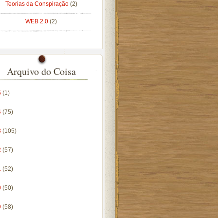
Teorias da Conspiração
(2)
WEB 2.0
(2)
Arquivo do Coisa
5
(1)
4
(75)
3
(105)
2
(57)
1
(52)
0
(50)
9
(58)