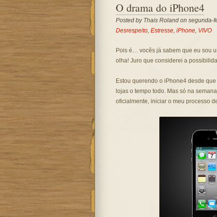
O drama do iPhone4
Posted by
Thais Roland
on segunda-fei
Desrespeito
,
Estresse
,
iPhone
,
VIVO
Pois é… vocês já sabem que eu sou u
olha! Juro que considerei a possibili
Estou querendo o iPhone4 desde que 
lojas o tempo todo. Mas só na semana
oficialmente, iniciar o meu processo 