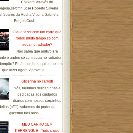
CMNers, através do
://apoia.se/cmn Jose Roberto Silveira
el Soares da Rocha Vittoria Gabriela
Borges Cost...
O que fazer com um carro que
rodou muito tempo só com
água no radiador?
Não sabia que aditivo era
ante e andou só com água no radiador
tempão? Então confere aqui o que tem
que fazer agora. Aproveita ...
Glicerina no carro!!!
Nós, meninas delicadinhas e
dedicadas aos cuidados
diários com nossos corpinhos
feitos (pfffff), sabemos do poder da
glicerina nas noss...
MEU CARRO SEM
PERRENGUE - Tudo o que