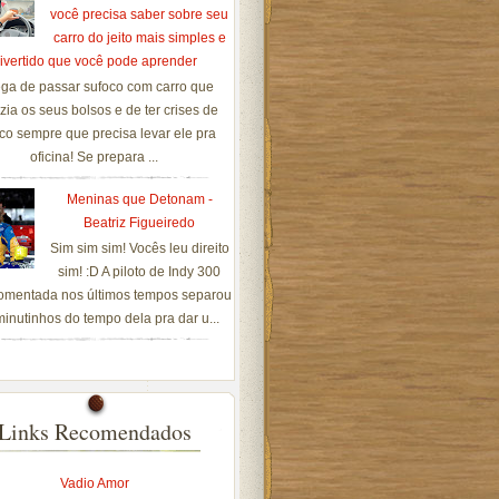
você precisa saber sobre seu
carro do jeito mais simples e
ivertido que você pode aprender
ga de passar sufoco com carro que
zia os seus bolsos e de ter crises de
co sempre que precisa levar ele pra
oficina! Se prepara ...
Meninas que Detonam -
Beatriz Figueiredo
Sim sim sim! Vocês leu direito
sim! :D A piloto de Indy 300
omentada nos últimos tempos separou
inutinhos do tempo dela pra dar u...
Links Recomendados
Vadio Amor