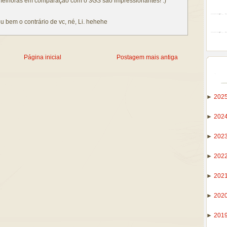
melhoras em comparação com o 3GS são impressionantes! :)
ou bem o contrário de vc, né, Li. hehehe
Página inicial
Postagem mais antiga
►
202
►
202
►
202
►
202
►
202
►
202
►
201