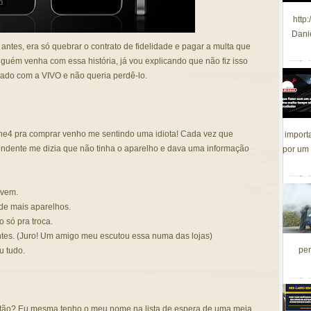
http
Dani
antes, era só quebrar o contrato de fidelidade e pagar a multa que
uém venha com essa história, já vou explicando que não fiz isso
tado com a VIVO e não queria perdê-lo.
ne4 pra comprar venho me sentindo uma idiota! Cada vez que
import
ndente me dizia que não tinha o aparelho e dava uma informação
por um 
 vem.
de mais aparelhos.
só pra troca.
entes. (Juro! Um amigo meu escutou essa numa das lojas)
per
u tudo.
então? Eu mesma tenho o meu nome na lista de espera de uma meia