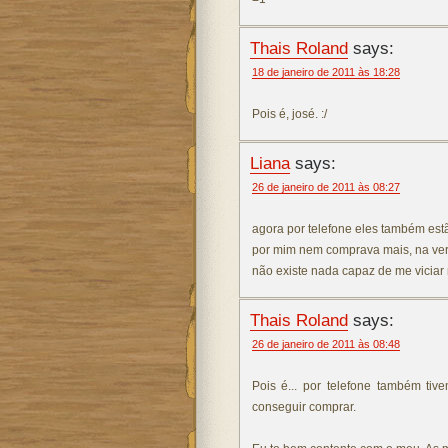
Thais Roland
says:
18 de janeiro de 2011 às 18:28
Pois é, josé. :/
Liana
says:
26 de janeiro de 2011 às 08:27
agora por telefone eles também es
por mim nem comprava mais, na ve
não existe nada capaz de me viciar
Thais Roland
says:
26 de janeiro de 2011 às 08:48
Pois é... por telefone também tiv
conseguir comprar.