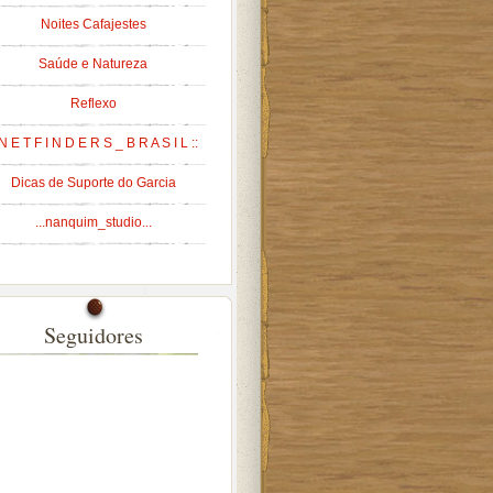
Noites Cafajestes
Saúde e Natureza
Reflexo
 N E T F I N D E R S _ B R A S I L ::
Dicas de Suporte do Garcia
...nanquim_studio...
Seguidores