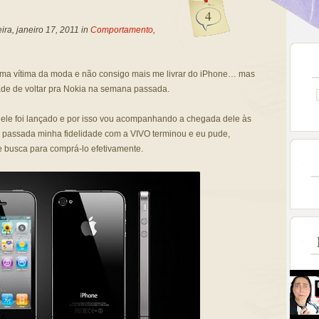
4
ra, janeiro 17, 2011 in
Comportamento
,
ma vítima da moda e não consigo mais me livrar do iPhone… mas
dade de voltar pra Nokia na semana passada.
ele foi lançado e por isso vou acompanhando a chegada dele às
 passada minha fidelidade com a VIVO terminou e eu pude,
de busca para comprá-lo efetivamente.