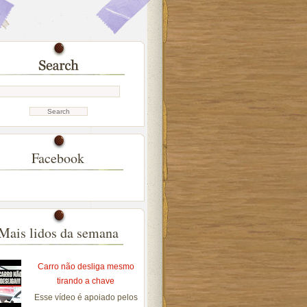
Facebook
Mais lidos da semana
Carro não desliga mesmo
tirando a chave
Esse vídeo é apoiado pelos