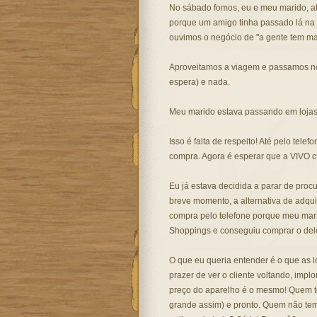
No sábado fomos, eu e meu marido, at
porque um amigo tinha passado lá na se
ouvimos o negócio de "a gente tem mas
Aproveitamos a viagem e passamos no
espera) e nada.
Meu marido estava passando em lojas
Isso é falta de respeito! Até pelo tel
compra. Agora é esperar que a VIVO c
Eu já estava decidida a parar de procu
breve momento, a alternativa de adquir
compra pelo telefone porque meu mar
Shoppings e conseguiu comprar o dele
O que eu queria entender é o que as l
prazer de ver o cliente voltando, imp
preço do aparelho é o mesmo! Quem t
grande assim) e pronto. Quem não tem,