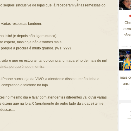
ão sequer! (Inclusive de lojas que já receberam várias remessas do
d
Che
e várias respostas também:
esva
pâni
a lista! (e depois não ligam nunca)
a de espera, mas hoje não estamos mais.
a porque a procura é muito grande. (WTF???)
vida é que eu estou tentando comprar um aparelho de mais de mil
 ainda porque é tudo mentira!
mais c
 iPhone numa loja da VIVO, a atendente disse que não tinha e,
uns m
 comprando o telefone na loja.
ezes no mesmo dia e falar com atendentes diferentes vai ouvir várias
te dizem que na loja X (geralmente do outro lado da cidade) tem e
a dessas…