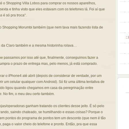
é o Shopping Villa Lobos para comprar os nossos aparelhos,
xta e tinha visto que eles estavam com os telefones lá. Foi aí que
 é só pra troca".
 Shopping Morumbi também (que nem tava mais fazendo lista de
::
 da Claro também e a mesma historinha rolava…
efone passamos por isso até que, finalmente, conseguimos fazer a
umpra o prazo de entrega mas, pelo menos, já está comprado.
rar o iPhone4 até abril (depois de considerar de verdade, por um
ir um celular qualquer com Android). Só fiz uma última tentativa de
ido ligou quando chegamos em casa da peregrinação entre
. No fim, o meu deu certo também.
ojas/operadoras ganham tratando os clientes desse jeito. É só pelo
lorando, saindo chateado, se humilhando e essas coisas? Porque o
em pontos do programa de pontos tem um desconto (que nem é tão
 paga o valor cheio do telefone e pronto. Então, pra que essa