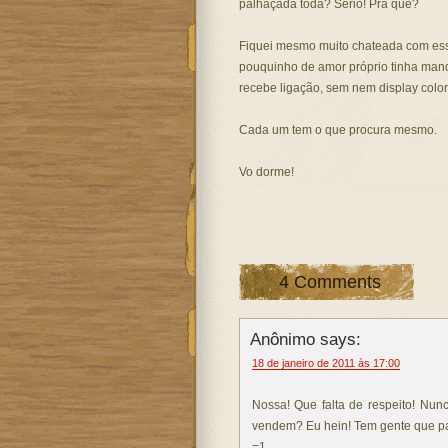
palhaçada toda? Sério! Pra quê?
Fiquei mesmo muito chateada com ess
pouquinho de amor próprio tinha mand
recebe ligação, sem nem display colo
Cada um tem o que procura mesmo.
Vo dorme!
4 Comments
Anônimo says:
18 de janeiro de 2011 às 17:00
Nossa! Que falta de respeito! Nun
vendem? Eu hein! Tem gente que par
=1