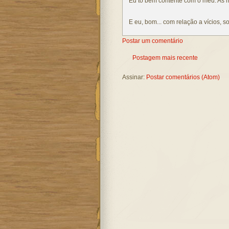
Eu to bem contente com o meu. As 
E eu, bom... com relação a vícios, s
Postar um comentário
Postagem mais recente
Assinar:
Postar comentários (Atom)