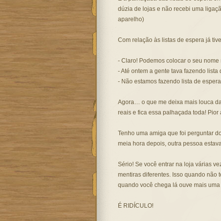
dúzia de lojas e não recebi uma ligaç
aparelho)
Com relação às listas de espera já tiv
- Claro! Podemos colocar o seu nome n
- Até ontem a gente tava fazendo list
- Não estamos fazendo lista de esper
Agora… o que me deixa mais louca da 
reais e fica essa palhaçada toda! Pior
Tenho uma amiga que foi perguntar do
meia hora depois, outra pessoa estava
Sério! Se você entrar na loja várias v
mentiras diferentes. Isso quando não 
quando você chega lá ouve mais um
É RIDÍCULO!