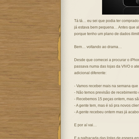
Tá tá… eu sei que podia ter comprado 
já estava bem pequena… Antes que alg
porque tenho um plano de dados ilimi
Bem… voltando ao drama…
Desde que comecei a procurar o iPho
passava numa das lojas da VIVO o ate
adicional diferente:
- Vamos receber mais na semana que
- Não temos previsão de recebimento 
- Recebemos 15 peças ontem, mas são 
- A gente tem, mas é só pra novos cli
- A gente recebeu ontem mas já acabo
E por aí vai…
E a palhaçada das listas de espera 