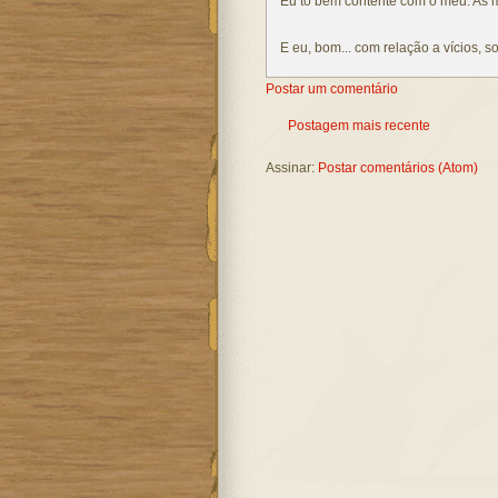
Eu to bem contente com o meu. As 
E eu, bom... com relação a vícios, s
Postar um comentário
Postagem mais recente
Assinar:
Postar comentários (Atom)