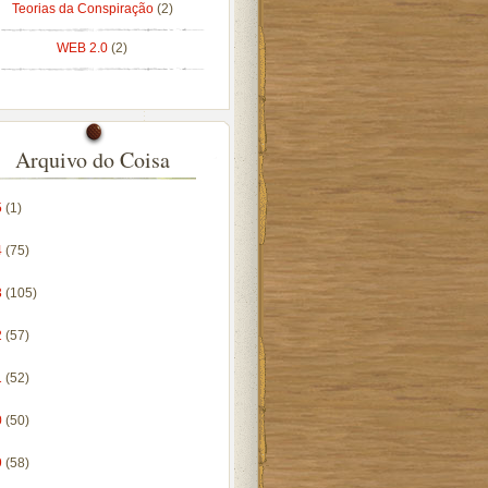
Teorias da Conspiração
(2)
WEB 2.0
(2)
Arquivo do Coisa
5
(1)
4
(75)
3
(105)
2
(57)
1
(52)
0
(50)
9
(58)