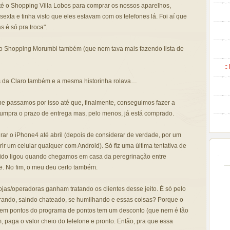
é o Shopping Villa Lobos para comprar os nossos aparelhos,
xta e tinha visto que eles estavam com os telefones lá. Foi aí que
 é só pra troca".
 Shopping Morumbi também (que nem tava mais fazendo lista de
::
 da Claro também e a mesma historinha rolava…
efone passamos por isso até que, finalmente, conseguimos fazer a
umpra o prazo de entrega mas, pelo menos, já está comprado.
rar o iPhone4 até abril (depois de considerar de verdade, por um
ir um celular qualquer com Android). Só fiz uma última tentativa de
ido ligou quando chegamos em casa da peregrinação entre
. No fim, o meu deu certo também.
ojas/operadoras ganham tratando os clientes desse jeito. É só pelo
lorando, saindo chateado, se humilhando e essas coisas? Porque o
em pontos do programa de pontos tem um desconto (que nem é tão
 paga o valor cheio do telefone e pronto. Então, pra que essa