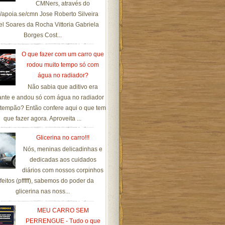
CMNers, através do
://apoia.se/cmn Jose Roberto Silveira
el Soares da Rocha Vittoria Gabriela
Borges Cost...
O que fazer com um carro que
rodou muito tempo só com
água no radiador?
Não sabia que aditivo era
ante e andou só com água no radiador
tempão? Então confere aqui o que tem
que fazer agora. Aproveita ...
Glicerina no carro!!!
Nós, meninas delicadinhas e
dedicadas aos cuidados
diários com nossos corpinhos
feitos (pfffff), sabemos do poder da
glicerina nas noss...
MEU CARRO SEM
PERRENGUE - Tudo o que