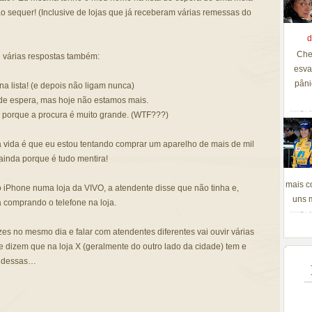
ão sequer! (Inclusive de lojas que já receberam várias remessas do
d
Che
e várias respostas também:
esva
pâni
a lista! (e depois não ligam nunca)
a de espera, mas hoje não estamos mais.
a porque a procura é muito grande. (WTF???)
vida é que eu estou tentando comprar um aparelho de mais de mil
 ainda porque é tudo mentira!
mais c
 iPhone numa loja da VIVO, a atendente disse que não tinha e,
uns m
 comprando o telefone na loja.
ezes no mesmo dia e falar com atendentes diferentes vai ouvir várias
te dizem que na loja X (geralmente do outro lado da cidade) tem e
a dessas…