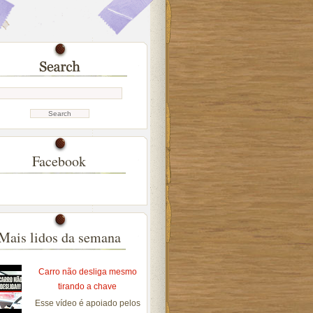
Facebook
Mais lidos da semana
Carro não desliga mesmo
tirando a chave
Esse vídeo é apoiado pelos