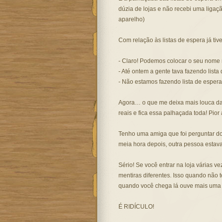
dúzia de lojas e não recebi uma ligaç
aparelho)
Com relação às listas de espera já tiv
- Claro! Podemos colocar o seu nome n
- Até ontem a gente tava fazendo list
- Não estamos fazendo lista de esper
Agora… o que me deixa mais louca da 
reais e fica essa palhaçada toda! Pior
Tenho uma amiga que foi perguntar do
meia hora depois, outra pessoa estava
Sério! Se você entrar na loja várias v
mentiras diferentes. Isso quando não 
quando você chega lá ouve mais um
É RIDÍCULO!