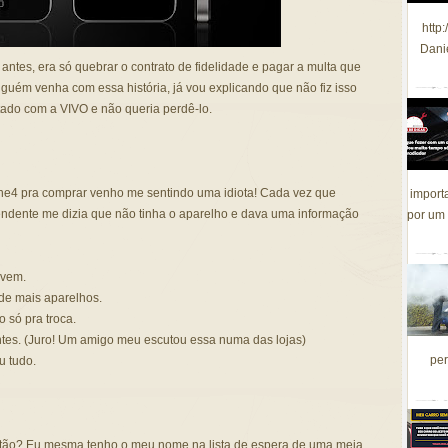
http
Dani
antes, era só quebrar o contrato de fidelidade e pagar a multa que
uém venha com essa história, já vou explicando que não fiz isso
tado com a VIVO e não queria perdê-lo.
ne4 pra comprar venho me sentindo uma idiota! Cada vez que
import
ndente me dizia que não tinha o aparelho e dava uma informação
por um 
 vem.
de mais aparelhos.
só pra troca.
entes. (Juro! Um amigo meu escutou essa numa das lojas)
per
u tudo.
então? Eu mesma tenho o meu nome na lista de espera de uma meia