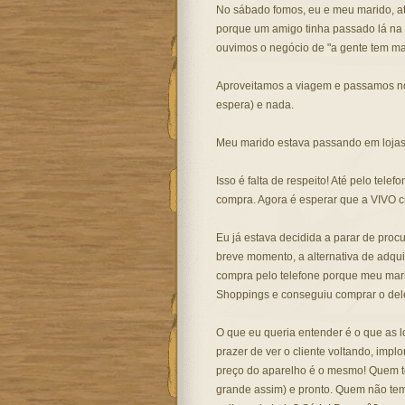
No sábado fomos, eu e meu marido, at
porque um amigo tinha passado lá na se
ouvimos o negócio de "a gente tem mas
Aproveitamos a viagem e passamos no
espera) e nada.
Meu marido estava passando em lojas
Isso é falta de respeito! Até pelo tel
compra. Agora é esperar que a VIVO c
Eu já estava decidida a parar de procu
breve momento, a alternativa de adquir
compra pelo telefone porque meu mar
Shoppings e conseguiu comprar o dele
O que eu queria entender é o que as l
prazer de ver o cliente voltando, imp
preço do aparelho é o mesmo! Quem t
grande assim) e pronto. Quem não tem,