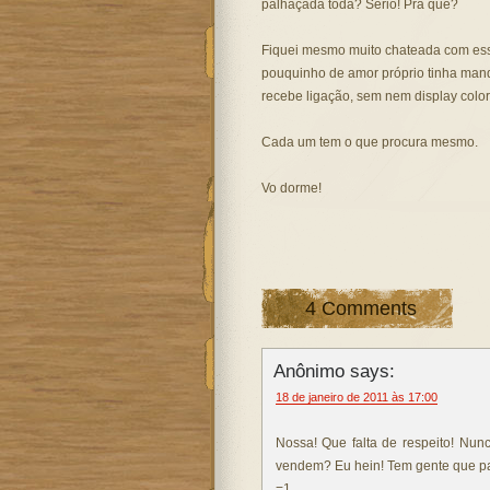
palhaçada toda? Sério! Pra quê?
Fiquei mesmo muito chateada com ess
pouquinho de amor próprio tinha mand
recebe ligação, sem nem display colo
Cada um tem o que procura mesmo.
Vo dorme!
4 Comments
Anônimo says:
18 de janeiro de 2011 às 17:00
Nossa! Que falta de respeito! Nun
vendem? Eu hein! Tem gente que par
=1