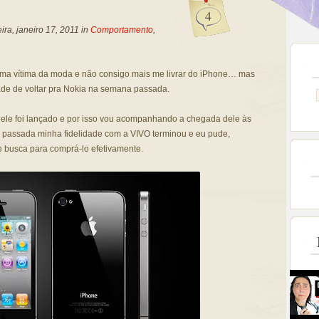
4
ra, janeiro 17, 2011 in
Comportamento
,
ma vítima da moda e não consigo mais me livrar do iPhone… mas
dade de voltar pra Nokia na semana passada.
ele foi lançado e por isso vou acompanhando a chegada dele às
 passada minha fidelidade com a VIVO terminou e eu pude,
de busca para comprá-lo efetivamente.