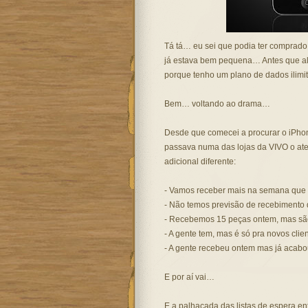
Tá tá… eu sei que podia ter comprado 
já estava bem pequena… Antes que alg
porque tenho um plano de dados ilimi
Bem… voltando ao drama…
Desde que comecei a procurar o iPho
passava numa das lojas da VIVO o ate
adicional diferente:
- Vamos receber mais na semana que
- Não temos previsão de recebimento 
- Recebemos 15 peças ontem, mas são 
- A gente tem, mas é só pra novos cli
- A gente recebeu ontem mas já acabo
E por aí vai…
E a palhaçada das listas de espera 