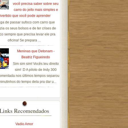
você precisa saber sobre seu
carro do jeito mais simples e
ivertido que você pode aprender
ga de passar sufoco com carro que
zia os seus bolsos e de ter crises de
co sempre que precisa levar ele pra
oficina! Se prepara ...
Meninas que Detonam -
Beatriz Figueiredo
Sim sim sim! Vocês leu direito
sim! :D A piloto de Indy 300
omentada nos últimos tempos separou
inutinhos do tempo dela pra dar u...
Links Recomendados
Vadio Amor