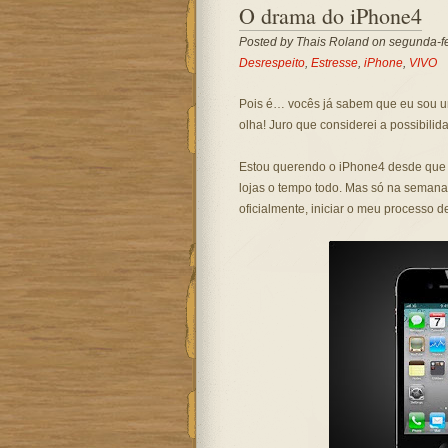
O drama do iPhone4
Posted by
Thais Roland
on segunda-fei
Desrespeito
,
Estresse
,
iPhone
,
VIVO
Pois é… vocês já sabem que eu sou u
olha! Juro que considerei a possibili
Estou querendo o iPhone4 desde que 
lojas o tempo todo. Mas só na semana
oficialmente, iniciar o meu processo 