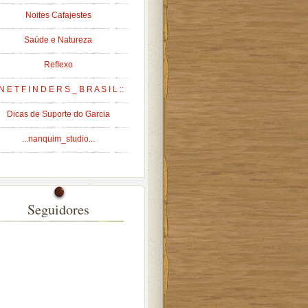
Noites Cafajestes
Saúde e Natureza
Reflexo
 N E T F I N D E R S _ B R A S I L ::
Dicas de Suporte do Garcia
...nanquim_studio...
Seguidores