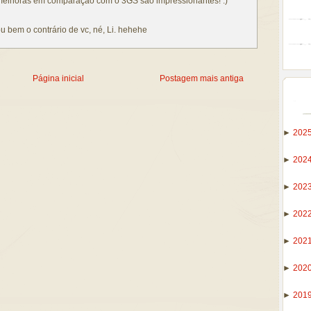
melhoras em comparação com o 3GS são impressionantes! :)
ou bem o contrário de vc, né, Li. hehehe
Página inicial
Postagem mais antiga
►
202
►
202
►
202
►
202
►
202
►
202
►
201