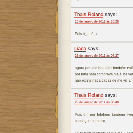
Thais Roland
says:
18 de janeiro de 2011 às 18:28
Pois é, josé. :/
Liana
says:
26 de janeiro de 2011 às 08:27
agora por telefone eles também es
por mim nem comprava mais, na ve
não existe nada capaz de me viciar
Thais Roland
says:
26 de janeiro de 2011 às 08:48
Pois é... por telefone também tiv
conseguir comprar.