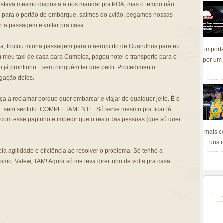
estava mesmo disposta a nos mandar pra POA, mas o tempo não
s para o portão de embarque, saimos do avião, pegamos nossas
 a passagem e voltar pra casa.
sa, trocou minha passagem para o aeroporto de Guarulhos para eu
import
 meu taxi de casa para Cumbica, pagou hotel e transporte para o
por um 
 já prontinho... sem ninguém ter que pedir. Procedimento
igação deles.
 a reclamar porque quer embarcar e viajar de qualquer jeito. É o
sem sentido. COMPLETAMENTE. Só serve mesmo pra ficar lá
com esse papinho e impedir que o resto das pessoas (que só quer
mais c
uns m
a agilidade e eficiência ao resolver o problema. Só tenho a
mo. Valew, TAM! Agora só me leva direitinho de volta pra casa