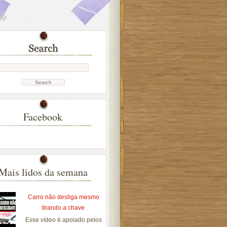
Facebook
Mais lidos da semana
Carro não desliga mesmo
tirando a chave
Esse vídeo é apoiado pelos