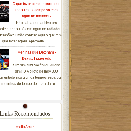
O que fazer com um carro que
rodou muito tempo só com
água no radiador?
Não sabia que aditivo era
ante e andou só com água no radiador
tempão? Então confere aqui o que tem
que fazer agora. Aproveita ...
Meninas que Detonam -
Beatriz Figueiredo
Sim sim sim! Vocês leu direito
sim! :D A piloto de Indy 300
omentada nos últimos tempos separou
inutinhos do tempo dela pra dar u...
Links Recomendados
Vadio Amor