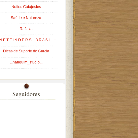
Noites Cafajestes
Saúde e Natureza
Reflexo
 N E T F I N D E R S _ B R A S I L ::
Dicas de Suporte do Garcia
...nanquim_studio...
Seguidores