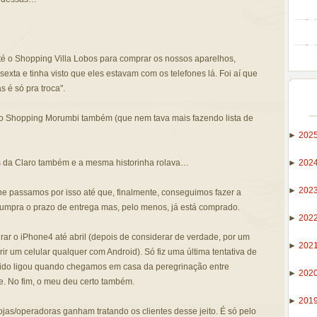
é o Shopping Villa Lobos para comprar os nossos aparelhos,
xta e tinha visto que eles estavam com os telefones lá. Foi aí que
 é só pra troca".
 Shopping Morumbi também (que nem tava mais fazendo lista de
►
202
►
202
 da Claro também e a mesma historinha rolava…
►
202
efone passamos por isso até que, finalmente, conseguimos fazer a
umpra o prazo de entrega mas, pelo menos, já está comprado.
►
202
rar o iPhone4 até abril (depois de considerar de verdade, por um
►
202
ir um celular qualquer com Android). Só fiz uma última tentativa de
ido ligou quando chegamos em casa da peregrinação entre
►
202
. No fim, o meu deu certo também.
►
201
ojas/operadoras ganham tratando os clientes desse jeito. É só pelo