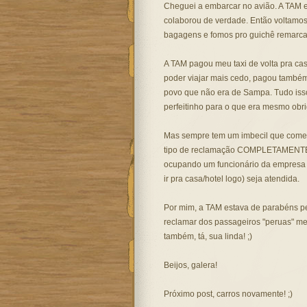
Cheguei a embarcar no avião. A TAM 
colaborou de verdade. Então voltamo
bagagens e fomos pro guichê remarcar
A TAM pagou meu taxi de volta pra ca
poder viajar mais cedo, pagou também
povo que não era de Sampa. Tudo isso
perfeitinho para o que era mesmo obr
Mas sempre tem um imbecil que começa
tipo de reclamação COMPLETAMENTE 
ocupando um funcionário da empresa 
ir pra casa/hotel logo) seja atendida.
Por mim, a TAM estava de parabéns pel
reclamar dos passageiros "peruas" mes
também, tá, sua linda! ;)
Beijos, galera!
Próximo post, carros novamente! ;)