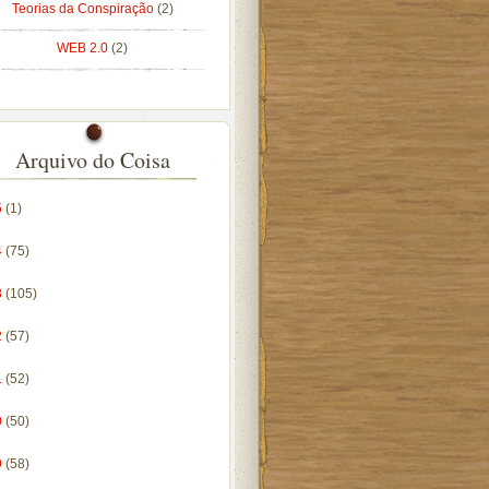
Teorias da Conspiração
(2)
WEB 2.0
(2)
Arquivo do Coisa
5
(1)
4
(75)
3
(105)
2
(57)
1
(52)
0
(50)
9
(58)