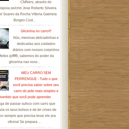
CMNers, através do
://apoia.se/cmn Jose Roberto Silveira
el Soares da Rocha Vittoria Gabriela
Borges Cost...
Glicerina no carro!!!
Nós, meninas delicadinhas e
dedicadas aos cuidados
diários com nossos corpinhos
feitos (pfffff), sabemos do poder da
glicerina nas noss...
MEU CARRO SEM
PERRENGUE - Tudo o que
você precisa saber sobre seu
carro do jeito mais simples e
ivertido que você pode aprender
ga de passar sufoco com carro que
zia os seus bolsos e de ter crises de
co sempre que precisa levar ele pra
oficina! Se prepara ...