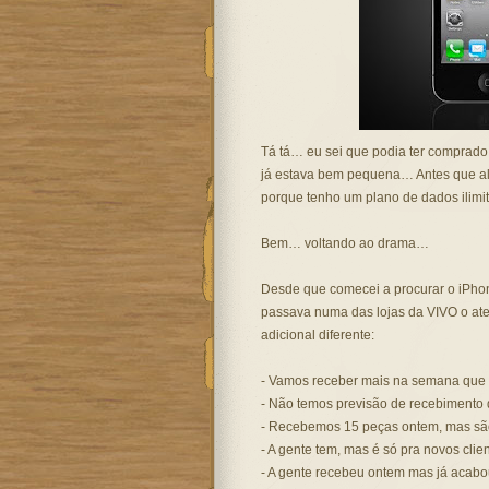
Tá tá… eu sei que podia ter comprado 
já estava bem pequena… Antes que alg
porque tenho um plano de dados ilimi
Bem… voltando ao drama…
Desde que comecei a procurar o iPho
passava numa das lojas da VIVO o ate
adicional diferente:
- Vamos receber mais na semana que
- Não temos previsão de recebimento 
- Recebemos 15 peças ontem, mas são 
- A gente tem, mas é só pra novos cli
- A gente recebeu ontem mas já acabo