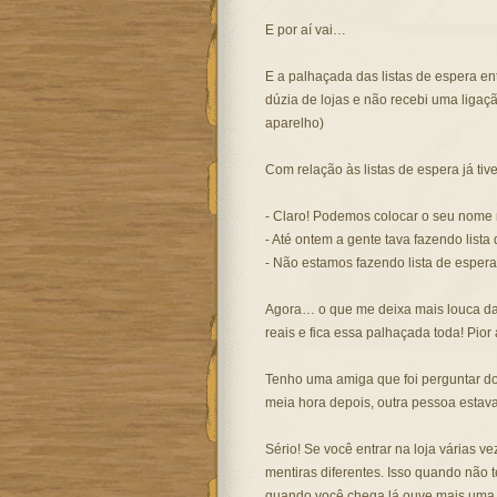
E por aí vai…
E a palhaçada das listas de espera 
dúzia de lojas e não recebi uma ligaç
aparelho)
Com relação às listas de espera já tiv
- Claro! Podemos colocar o seu nome n
- Até ontem a gente tava fazendo list
- Não estamos fazendo lista de esper
Agora… o que me deixa mais louca da 
reais e fica essa palhaçada toda! Pior
Tenho uma amiga que foi perguntar do
meia hora depois, outra pessoa estava
Sério! Se você entrar na loja várias v
mentiras diferentes. Isso quando não 
quando você chega lá ouve mais um