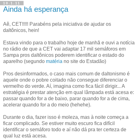
10.1.11
Ainda há esperança
Aê, CET!!!!! Parabéns pela iniciativa de ajudar os
daltônicos, hein!
Estava vindo para o trabalho hoje de manhã e ouvi a notícia
no rádio de que a CET vai adaptar 17 mil semáforos em
Sampa pros daltônicos poderem identificar o estado do
aparelho (segundo
matéria
no site do Estadão)
Pros desinformados, o caso mais comum de daltonismo é
aquele onde o pobre coitado não consegue diferenciar o
vermelho do verde. Aí, imagina como fica fácil dirigir... A
estratégia é prestar atenção em qual lâmpada está acesa e:
passar quando for a de baixo, parar quando for a de cima,
acelerar quando for a do meio (hehehe).
Durante o dia, fazer isso é moleza, mas à noite começa a
ficar complicado. Se estiver muito escuro fica difícil
identificar o semáforo todo e aí não dá pra ter certeza de
qual luz está acesa.