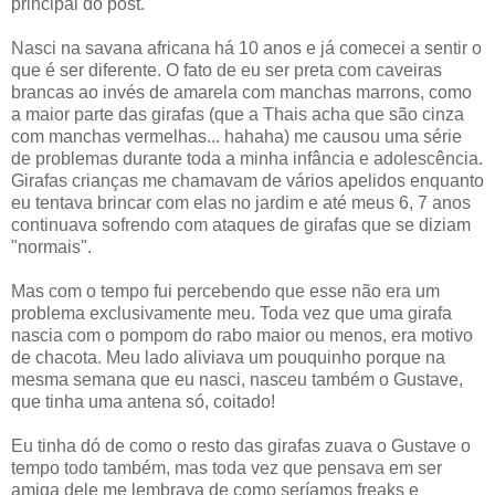
principal do post.
Nasci na savana africana há 10 anos e já comecei a sentir o
que é ser diferente. O fato de eu ser preta com caveiras
brancas ao invés de amarela com manchas marrons, como
a maior parte das girafas (que a Thais acha que são cinza
com manchas vermelhas... hahaha) me causou uma série
de problemas durante toda a minha infância e adolescência.
Girafas crianças me chamavam de vários apelidos enquanto
eu tentava brincar com elas no jardim e até meus 6, 7 anos
continuava sofrendo com ataques de girafas que se diziam
"normais".
Mas com o tempo fui percebendo que esse não era um
problema exclusivamente meu. Toda vez que uma girafa
nascia com o pompom do rabo maior ou menos, era motivo
de chacota. Meu lado aliviava um pouquinho porque na
mesma semana que eu nasci, nasceu também o Gustave,
que tinha uma antena só, coitado!
Eu tinha dó de como o resto das girafas zuava o Gustave o
tempo todo também, mas toda vez que pensava em ser
amiga dele me lembrava de como seríamos freaks e