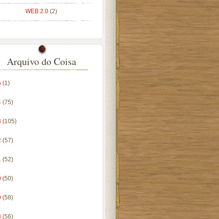
WEB 2.0
(2)
Arquivo do Coisa
5
(1)
4
(75)
3
(105)
2
(57)
1
(52)
0
(50)
9
(58)
8
(56)