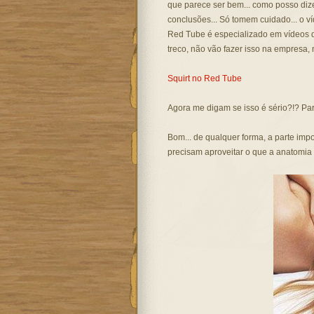
que parece ser bem... como posso dizer.
conclusões... Só tomem cuidado... o v
Red Tube é especializado em vídeos d
treco, não vão fazer isso na empresa,
Squirt no Red Tube
Agora me digam se isso é sério?!? Pa
Bom... de qualquer forma, a parte im
precisam aproveitar o que a anatomia 