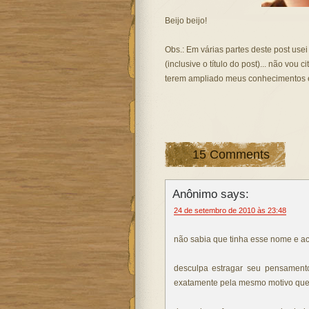
Beijo beijo!
Obs.: Em várias partes deste post use
(inclusive o título do post)... não vo
terem ampliado meus conhecimentos e 
15 Comments
Anônimo says:
24 de setembro de 2010 às 23:48
não sabia que tinha esse nome e a
desculpa estragar seu pensamento
exatamente pela mesmo motivo que 