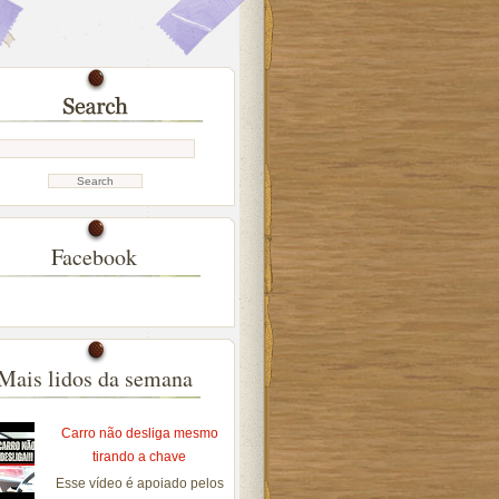
Facebook
Mais lidos da semana
Carro não desliga mesmo
tirando a chave
Esse vídeo é apoiado pelos