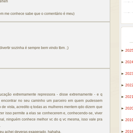
heheh
em me conhece sabe que o comentário é meu)
divertir sozinha é sempre bem vindo tbm. ;)
►
202
►
202
►
202
►
202
ucação extremamente repressora - disse extremamente - e q
►
202
de encontrar no seu caminho um parceiro em quem pudessem
to de vista, acredito q todas as mulheres mentem qdo dizem que
►
202
azer isso permite a elas se conhecerem e, conhecendo-se, viver
inal, ninguém conhece melhor vc do q vc mesma, isso vale pra
►
201
.
►
201
", eu achei deveras exagerado, hahaha.