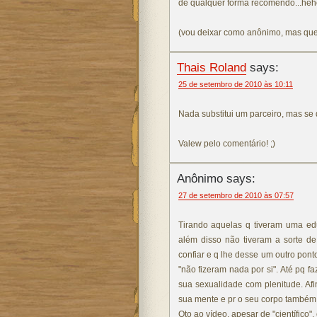
de qualquer forma recomendo...he
(vou deixar como anônimo, mas qu
Thais Roland
says:
25 de setembro de 2010 às 10:11
Nada substitui um parceiro, mas se 
Valew pelo comentário! ;)
Anônimo says:
27 de setembro de 2010 às 07:57
Tirando aquelas q tiveram uma ed
além disso não tiveram a sorte 
confiar e q lhe desse um outro pon
"não fizeram nada por si". Até pq f
sua sexualidade com plenitude. Af
sua mente e pr o seu corpo também
Qto ao vídeo, apesar de "científico