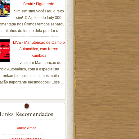
Beatriz Figueiredo
Sim sim sim! Vocês leu direito
sim! :D A piloto de Indy 300
omentada nos últimos tempos separou
inutinhos do tempo dela pra dar u...
LIVE - Manutenção de Câmbio
Automático, com Keren
Kambios
Live sobre Manutenção de
bio Automático, com a especialista
renkambios com muita, mas muita
ação importante mesmoooo!!!! Esse ...
Links Recomendados
Vadio Amor