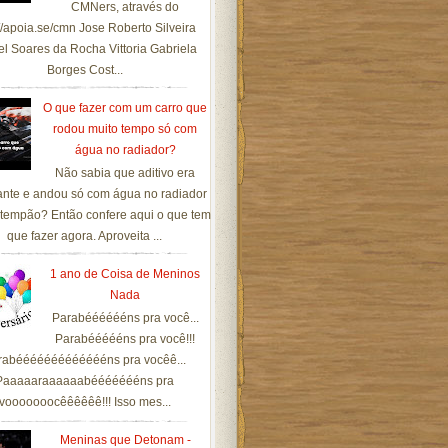
CMNers, através do
://apoia.se/cmn Jose Roberto Silveira
el Soares da Rocha Vittoria Gabriela
Borges Cost...
O que fazer com um carro que
rodou muito tempo só com
água no radiador?
Não sabia que aditivo era
ante e andou só com água no radiador
tempão? Então confere aqui o que tem
que fazer agora. Aproveita ...
1 ano de Coisa de Meninos
Nada
Parabééééééns pra você...
Parabéééééns pra você!!!
rabéééééééééééééns pra vocêê...
Paaaaaraaaaaabéééééééns pra
vooooooocêêêêêê!!! Isso mes...
Meninas que Detonam -