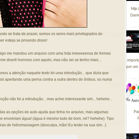
http
Dani
ndo se trata de prazer, somos os seres mais privilegiados do
er esteja se privando disso!
migo me mandou um arquivo com uma lista imeeeeensa de formas
me diverti horrores com aquilo, mas não sei se tenho mais...
import
por um 
ou a atenção naquele texto foi uma introdução... que dizia que
ó apertando uma perna contra a outra dentro do ônibus, ou numa
ão não foi a introdução... mas achei interessante sim... hehehe...
Pa
das as opções de auto-ajuda que tinha no arquivo, mas algumas
ue envolviam água! (água é mesmo tudo de bom, né? hehehe). Tipo
as de hidromassagem (desculpa, mãe! Eu testei na sua sim...).