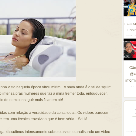
mais c
uns m
Câm
@ke
inform
nha visto naquela época virou mirim... A nova onda é o tal de squirt.
 intensa pras mulheres que faz a mina tremer toda, enlouquecer,
até o ponto de nem conseguir mais ficar em pé!
das com relação à veracidade da coisa toda... Os vídeos parecem
tem uma técnica envolvida que é bem séria... Sei lá...
a, discutimos intensamente sobre o assunto analisando um vídeo