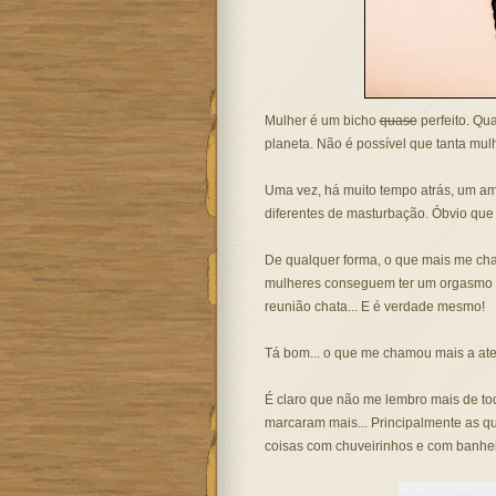
Mulher é um bicho
quase
perfeito. Qua
planeta. Não é possível que tanta mulh
Uma vez, há muito tempo atrás, um a
diferentes de masturbação. Óbvio que 
De qualquer forma, o que mais me cham
mulheres conseguem ter um orgasmo s
reunião chata... E é verdade mesmo!
Tá bom... o que me chamou mais a atenç
É claro que não me lembro mais de to
marcaram mais... Principalmente as q
coisas com chuveirinhos e com banheir