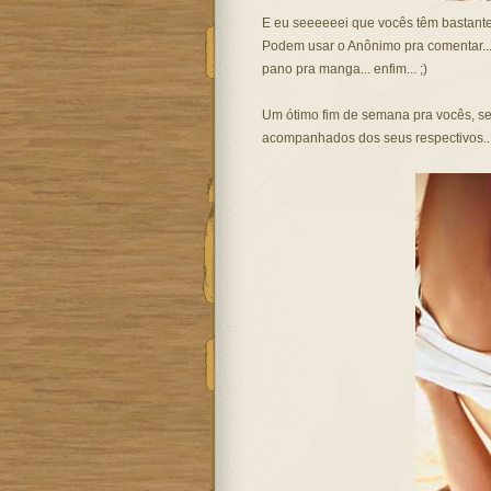
E eu seeeeeei que vocês têm bastante
Podem usar o Anônimo pra comentar...
pano pra manga... enfim... ;)
Um ótimo fim de semana pra vocês, se
acompanhados dos seus respectivos...