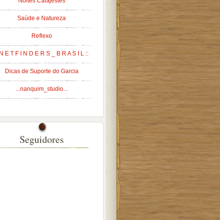
Noites Cafajestes
Saúde e Natureza
Reflexo
 N E T F I N D E R S _ B R A S I L ::
Dicas de Suporte do Garcia
...nanquim_studio...
Seguidores