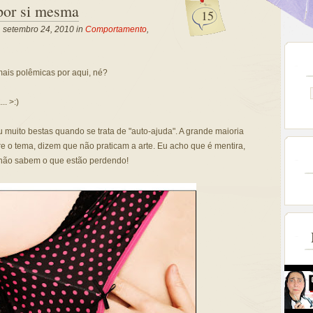
por si mesma
15
, setembro 24, 2010 in
Comportamento
,
mais polêmicas por aqui, né?
.. >:)
u muito bestas quando se trata de "auto-ajuda". A grande maioria
 o tema, dizem que não praticam a arte. Eu acho que é mentira,
 não sabem o que estão perdendo!