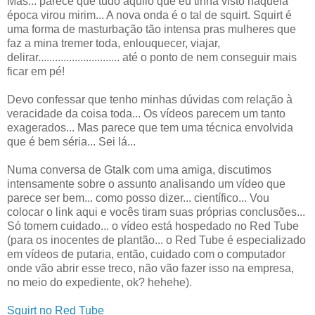
Mas... parece que tudo aquilo que eu tinha visto naquela
época virou mirim... A nova onda é o tal de squirt. Squirt é
uma forma de masturbação tão intensa pras mulheres que
faz a mina tremer toda, enlouquecer, viajar,
delirar............................. até o ponto de nem conseguir mais
ficar em pé!
Devo confessar que tenho minhas dúvidas com relação à
veracidade da coisa toda... Os vídeos parecem um tanto
exagerados... Mas parece que tem uma técnica envolvida
que é bem séria... Sei lá...
Numa conversa de Gtalk com uma amiga, discutimos
intensamente sobre o assunto analisando um vídeo que
parece ser bem... como posso dizer... científico... Vou
colocar o link aqui e vocês tiram suas próprias conclusões...
Só tomem cuidado... o vídeo está hospedado no Red Tube
(para os inocentes de plantão... o Red Tube é especializado
em vídeos de putaria, então, cuidado com o computador
onde vão abrir esse treco, não vão fazer isso na empresa,
no meio do expediente, ok? hehehe).
Squirt no Red Tube