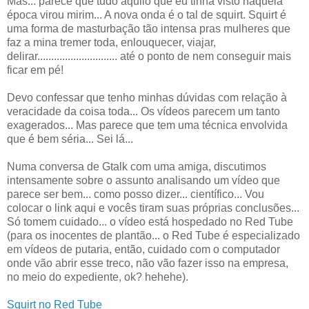
Mas... parece que tudo aquilo que eu tinha visto naquela
época virou mirim... A nova onda é o tal de squirt. Squirt é
uma forma de masturbação tão intensa pras mulheres que
faz a mina tremer toda, enlouquecer, viajar,
delirar............................. até o ponto de nem conseguir mais
ficar em pé!
Devo confessar que tenho minhas dúvidas com relação à
veracidade da coisa toda... Os vídeos parecem um tanto
exagerados... Mas parece que tem uma técnica envolvida
que é bem séria... Sei lá...
Numa conversa de Gtalk com uma amiga, discutimos
intensamente sobre o assunto analisando um vídeo que
parece ser bem... como posso dizer... científico... Vou
colocar o link aqui e vocês tiram suas próprias conclusões...
Só tomem cuidado... o vídeo está hospedado no Red Tube
(para os inocentes de plantão... o Red Tube é especializado
em vídeos de putaria, então, cuidado com o computador
onde vão abrir esse treco, não vão fazer isso na empresa,
no meio do expediente, ok? hehehe).
Squirt no Red Tube