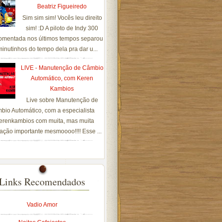
Beatriz Figueiredo
Sim sim sim! Vocês leu direito
sim! :D A piloto de Indy 300
omentada nos últimos tempos separou
inutinhos do tempo dela pra dar u...
LIVE - Manutenção de Câmbio
Automático, com Keren
Kambios
Live sobre Manutenção de
bio Automático, com a especialista
renkambios com muita, mas muita
ação importante mesmoooo!!!! Esse ...
Links Recomendados
Vadio Amor