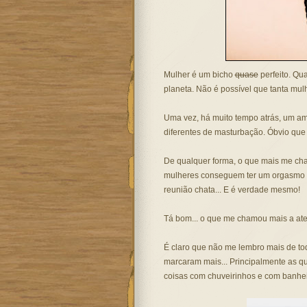
Mulher é um bicho
quase
perfeito. Qua
planeta. Não é possível que tanta mulh
Uma vez, há muito tempo atrás, um a
diferentes de masturbação. Óbvio que 
De qualquer forma, o que mais me cham
mulheres conseguem ter um orgasmo s
reunião chata... E é verdade mesmo!
Tá bom... o que me chamou mais a atenç
É claro que não me lembro mais de to
marcaram mais... Principalmente as q
coisas com chuveirinhos e com banheir