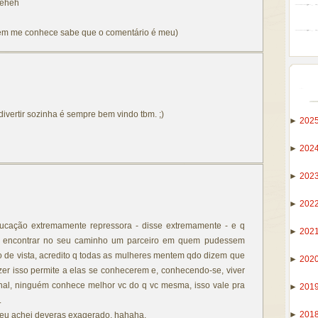
heheh
em me conhece sabe que o comentário é meu)
divertir sozinha é sempre bem vindo tbm. ;)
►
202
►
202
►
202
►
202
ucação extremamente repressora - disse extremamente - e q
►
202
de encontrar no seu caminho um parceiro em quem pudessem
to de vista, acredito q todas as mulheres mentem qdo dizem que
►
202
azer isso permite a elas se conhecerem e, conhecendo-se, viver
inal, ninguém conhece melhor vc do q vc mesma, isso vale pra
►
201
.
►
201
", eu achei deveras exagerado, hahaha.