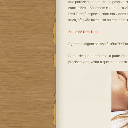
que parece ser bem... como posso dizer.
conclusões... Só tomem cuidado... o v
Red Tube é especializado em vídeos d
treco, não vão fazer isso na empresa,
Squirt no Red Tube
Agora me digam se isso é sério?!? Pa
Bom... de qualquer forma, a parte im
precisam aproveitar o que a anatomia 