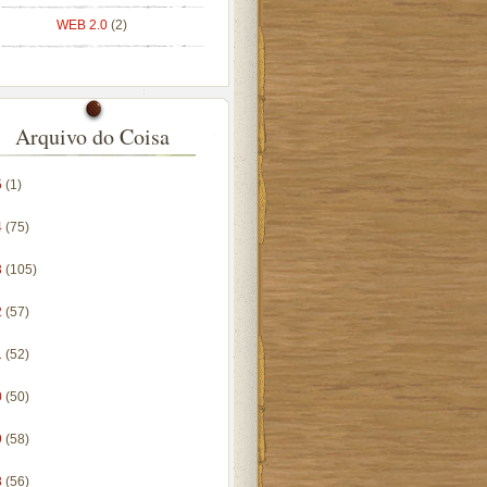
WEB 2.0
(2)
Arquivo do Coisa
5
(1)
4
(75)
3
(105)
2
(57)
1
(52)
0
(50)
9
(58)
8
(56)