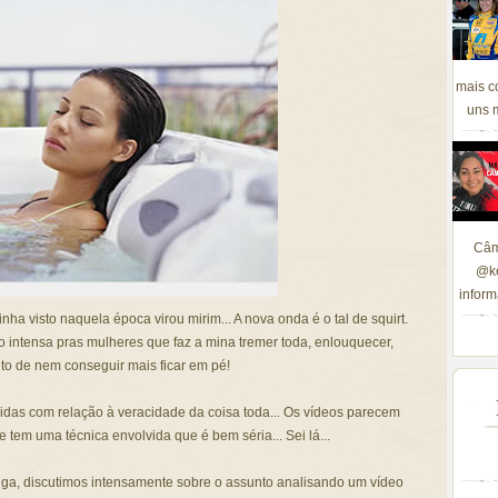
mais c
uns m
Câm
@ke
inform
nha visto naquela época virou mirim... A nova onda é o tal de squirt.
 intensa pras mulheres que faz a mina tremer toda, enlouquecer,
até o ponto de nem conseguir mais ficar em pé!
das com relação à veracidade da coisa toda... Os vídeos parecem
tem uma técnica envolvida que é bem séria... Sei lá...
a, discutimos intensamente sobre o assunto analisando um vídeo