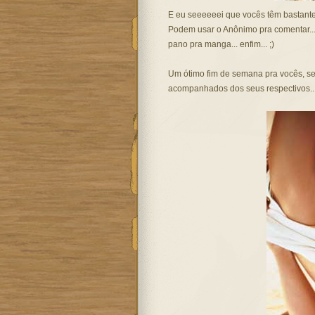
E eu seeeeeei que vocês têm bastante
Podem usar o Anônimo pra comentar...
pano pra manga... enfim... ;)
Um ótimo fim de semana pra vocês, se
acompanhados dos seus respectivos...