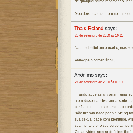
de qualquer forma recomendo...he
(vou deixar como anônimo, mas qu
Thais Roland
says:
25 de setembro de 2010 às 10:11
Nada substitui um parceiro, mas se 
Valew pelo comentário! ;)
Anônimo says:
27 de setembro de 2010 às 07:57
Tirando aquelas q tiveram uma ed
além disso não tiveram a sorte 
confiar e q lhe desse um outro pon
"não fizeram nada por si". Até pq f
sua sexualidade com plenitude. Af
sua mente e pr o seu corpo também
Qto ao vídeo, apesar de "científico