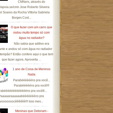
CMNers, através do
://apoia.se/cmn Jose Roberto Silveira
el Soares da Rocha Vittoria Gabriela
Borges Cost...
O que fazer com um carro que
rodou muito tempo só com
água no radiador?
Não sabia que aditivo era
ante e andou só com água no radiador
tempão? Então confere aqui o que tem
que fazer agora. Aproveita ...
1 ano de Coisa de Meninos
Nada
Parabééééééns pra você...
Parabéééééns pra você!!!
rabéééééééééééééns pra vocêê...
Paaaaaraaaaaabéééééééns pra
vooooooocêêêêêê!!! Isso mes...
Meninas que Detonam -