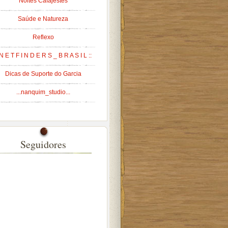
Noites Cafajestes
Saúde e Natureza
Reflexo
 N E T F I N D E R S _ B R A S I L ::
Dicas de Suporte do Garcia
...nanquim_studio...
Seguidores