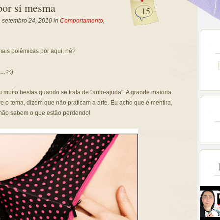
por si mesma
15
, setembro 24, 2010 in
Comportamento
,
mais polêmicas por aqui, né?
.. >:)
u muito bestas quando se trata de "auto-ajuda". A grande maioria
 o tema, dizem que não praticam a arte. Eu acho que é mentira,
 não sabem o que estão perdendo!