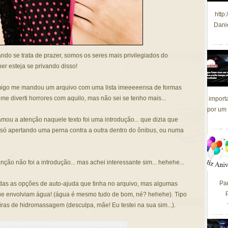
http
Dani
ndo se trata de prazer, somos os seres mais privilegiados do
er esteja se privando disso!
migo me mandou um arquivo com uma lista imeeeeensa de formas
me diverti horrores com aquilo, mas não sei se tenho mais...
import
por um 
ou a atenção naquele texto foi uma introdução... que dizia que
ó apertando uma perna contra a outra dentro do ônibus, ou numa
ão não foi a introdução... mas achei interessante sim... hehehe...
Pa
das as opções de auto-ajuda que tinha no arquivo, mas algumas
ue envolviam água! (água é mesmo tudo de bom, né? hehehe). Tipo
as de hidromassagem (desculpa, mãe! Eu testei na sua sim...).