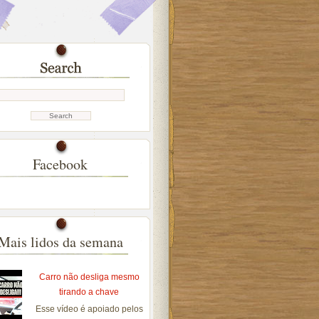
Facebook
Mais lidos da semana
Carro não desliga mesmo
tirando a chave
Esse vídeo é apoiado pelos