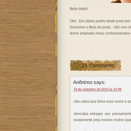
Beijo beijo!
Obs.: Em várias partes deste post use
(inclusive o título do post)... não vo
terem ampliado meus conhecimentos e 
15 Comments
Anônimo says:
24 de setembro de 2010 às 23:48
não sabia que tinha esse nome e a
desculpa estragar seu pensamento
exatamente pela mesmo motivo que 