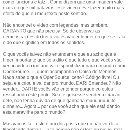
como funciona e talz... Como dizem que uma imagem vale
mais do que mil palavras, este vídeo deve fazer muito mais
efeito do que eu meu texto neste sentido.
Não encontrei o vídeo com legendas, mas também,
GARANTO que não precisa! Só de observar as
demonstrações do treco vocês vão entender do que se trata
e do que significa em todos os sentidos.
O que vocês talvez não entendam e que eu acho que é
hiper importante que seja dito é que tudo o que vocês vão
ver no vídeo o indiano vai disponibilizar para o mundo como
OpenSource. E, quem acompanha o Coisa de Meninos
Nada sabe o que é OpenSource, certo? Código livre! Ou
seja, ele criou e vai dar pro mundo. DAR! Entendeu? Não
vender... DAR! E vocês vão entender porque eu estou
ressaltando este ponto. Se ele quisesse vender a criação
dele, não tenha dúvida de que ganharia muuuuuuuuito
dinheiro... Agora... por que você acha que ele está dando
esta maravilha para o mundo?
Mas vamos lá... este é um dos posts que eu não vou ficar
filosofando demais... não porque não esteja no pique, mas