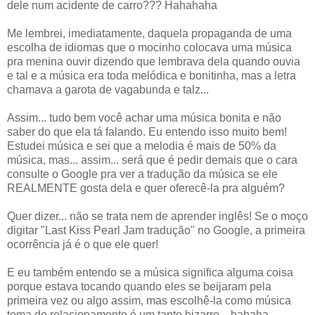
dele num acidente de carro??? Hahahaha
Me lembrei, imediatamente, daquela propaganda de uma
escolha de idiomas que o mocinho colocava uma música
pra menina ouvir dizendo que lembrava dela quando ouvia
e tal e a música era toda melódica e bonitinha, mas a letra
chamava a garota de vagabunda e talz...
Assim... tudo bem você achar uma música bonita e não
saber do que ela tá falando. Eu entendo isso muito bem!
Estudei música e sei que a melodia é mais de 50% da
música, mas... assim... será que é pedir demais que o cara
consulte o Google pra ver a tradução da música se ele
REALMENTE gosta dela e quer oferecê-la pra alguém?
Quer dizer... não se trata nem de aprender inglês! Se o moço
digitar "Last Kiss Pearl Jam tradução" no Google, a primeira
ocorrência já é o que ele quer!
E eu também entendo se a música significa alguma coisa
porque estava tocando quando eles se beijaram pela
primeira vez ou algo assim, mas escolhê-la como música
tema do relacionamento é um tanto bizarro... hahaha