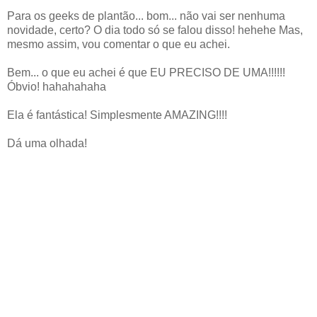
Para os geeks de plantão... bom... não vai ser nenhuma
novidade, certo? O dia todo só se falou disso! hehehe Mas,
mesmo assim, vou comentar o que eu achei.
Bem... o que eu achei é que EU PRECISO DE UMA!!!!!!
Óbvio! hahahahaha
Ela é fantástica! Simplesmente AMAZING!!!!
Dá uma olhada!