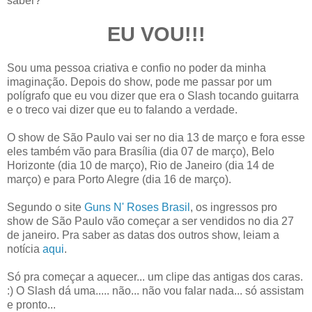
saber?
EU VOU!!!
Sou uma pessoa criativa e confio no poder da minha
imaginação. Depois do show, pode me passar por um
polígrafo que eu vou dizer que era o Slash tocando guitarra
e o treco vai dizer que eu to falando a verdade.
O show de São Paulo vai ser no dia 13 de março e fora esse
eles também vão para Brasília (dia 07 de março), Belo
Horizonte (dia 10 de março), Rio de Janeiro (dia 14 de
março) e para Porto Alegre (dia 16 de março).
Segundo o site
Guns N' Roses Brasil
, os ingressos pro
show de São Paulo vão começar a ser vendidos no dia 27
de janeiro. Pra saber as datas dos outros show, leiam a
notícia
aqui
.
Só pra começar a aquecer... um clipe das antigas dos caras.
:) O Slash dá uma..... não... não vou falar nada... só assistam
e pronto...