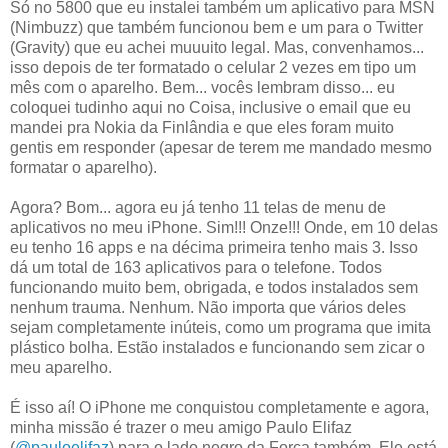
Só no 5800 que eu instalei também um aplicativo para MSN
(Nimbuzz) que também funcionou bem e um para o Twitter
(Gravity) que eu achei muuuito legal. Mas, convenhamos...
isso depois de ter formatado o celular 2 vezes em tipo um
mês com o aparelho. Bem... vocês lembram disso... eu
coloquei tudinho aqui no Coisa, inclusive o email que eu
mandei pra Nokia da Finlândia e que eles foram muito
gentis em responder (apesar de terem me mandado mesmo
formatar o aparelho).
Agora? Bom... agora eu já tenho 11 telas de menu de
aplicativos no meu iPhone. Sim!!! Onze!!! Onde, em 10 delas
eu tenho 16 apps e na décima primeira tenho mais 3. Isso
dá um total de 163 aplicativos para o telefone. Todos
funcionando muito bem, obrigada, e todos instalados sem
nenhum trauma. Nenhum. Não importa que vários deles
sejam completamente inúteis, como um programa que imita
plástico bolha. Estão instalados e funcionando sem zicar o
meu aparelho.
É isso aí! O iPhone me conquistou completamente e agora,
minha missão é trazer o meu amigo Paulo Elifaz
(
@pauloelifaz
) para o lado negro da Força também. Ele está