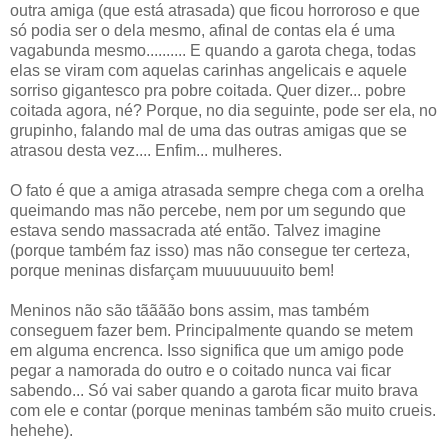
outra amiga (que está atrasada) que ficou horroroso e que
só podia ser o dela mesmo, afinal de contas ela é uma
vagabunda mesmo.......... E quando a garota chega, todas
elas se viram com aquelas carinhas angelicais e aquele
sorriso gigantesco pra pobre coitada. Quer dizer... pobre
coitada agora, né? Porque, no dia seguinte, pode ser ela, no
grupinho, falando mal de uma das outras amigas que se
atrasou desta vez.... Enfim... mulheres.
O fato é que a amiga atrasada sempre chega com a orelha
queimando mas não percebe, nem por um segundo que
estava sendo massacrada até então. Talvez imagine
(porque também faz isso) mas não consegue ter certeza,
porque meninas disfarçam muuuuuuuito bem!
Meninos não são tãããão bons assim, mas também
conseguem fazer bem. Principalmente quando se metem
em alguma encrenca. Isso significa que um amigo pode
pegar a namorada do outro e o coitado nunca vai ficar
sabendo... Só vai saber quando a garota ficar muito brava
com ele e contar (porque meninas também são muito crueis.
hehehe).