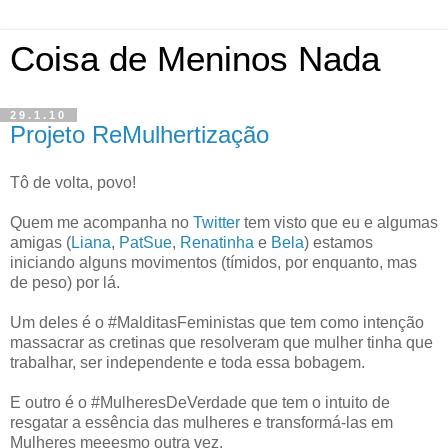
Coisa de Meninos Nada
29.1.10
Projeto ReMulhertização
Tô de volta, povo!
Quem me acompanha no
Twitter
tem visto que eu e algumas
amigas (
Liana
,
PatSue
,
Renatinha
e
Bela
) estamos
iniciando alguns movimentos (tímidos, por enquanto, mas
de peso) por lá.
Um deles é o #MalditasFeministas que tem como intenção
massacrar as cretinas que resolveram que mulher tinha que
trabalhar, ser independente e toda essa bobagem.
E outro é o #MulheresDeVerdade que tem o intuito de
resgatar a essência das mulheres e transformá-las em
Mulheres meeesmo outra vez.