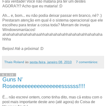
Fala verdade! Você não mataria pra ter um destes
AGORA?!? Acho que eu mataria! :D
Ah... e, bom... eu não podia deixar passar em branco, né? :)
Prestaram atenção em qual é o sistema operacional que ele
escolheu para testar a coisa toda? Morram de inveja
Windowsmaníacos!
ahahahahahahahahaahhahahahahahhahahahahhahahaha
hhha
Beijos! Até a próxima! :D
Thais Roland
às
sexta-feira, janeiro 08, 2010
7 comentários:
6.1.10
Guns N'
Roseeeeeeeeeeeeeeeessssss!!!!
É... não escrevi ontem, como tinha dito, mas cá estou com o
post mais importante deste ano (até agora) do Coisa de