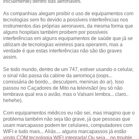
inicialmente) dentro das aeronaves.
As companhias alegam proibir o uso de equipamentos com
tecnologias sem fio devido a possíveis interferências nos
instrumentos das próprias aeronaves, da mesma forma que
alguns hospitais também proibem por possíveis
interferências em alguns equipamentos de saúde que já se
utilizam de tecnologias wireless para operarem, mas a
verdade é que estas interferências não são tão graves
assim.
Se todo mundo, dentro de um 747, estiver usando o celular,
o sinal não passa da cabine da aeromoça (oops...
comissária de bordo... desculpem, meninas do ar). Isso
passou no Caçadores de Mito na televisão! (eu só não
lembrava qual era o avião, mas o Valsani lembra... claro..
hehehe).
Com equipamentos médicos eu não sei, mas imagino que o
problema também não seja tão grave, já que pessoas que
usam marcapasso podem ter celulares, computadores com
WIFI e tudo mais... Aliás.... alguns marcapassos já estão
vindo COM tecnologia WIFI integrada! Ou seja... no trouble