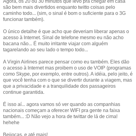
Agora, os 20 ou 30 minutos que levo pra chegar em casa
são bem mais divertidos enquanto twitto coisas pelo
caminho todo... (sim, o sinal é bom o suficiente para o 3G
funcionar também).
O único detalhe é que acho que deveriam liberar apenas o
acesso à Internet. Sinal de telefone mesmo eu não acho
bacana não... É muito irritante viajar com alguém
tagarelando ao seu lado o tempo todo...
A Virgin Airlines parece pensar como eu também. Eles dão
o acesso à Internet mas proibem o uso de VOIP (programas
como Skype, por exemplo, entre outros). A idéia, pelo jeito, é
que você tenha com o que se divertir durante a viagem, mas
que a privacidade e a tranquilidade dos passageiros
continue garantida.
É isso aí... agora vamos só ver quando as companhias
nacionais começam a oferecer WIFI pra gente na faixa
também... :D Não vejo a hora de twittar de lá de cima!
hehehe
Beijocas, e até mais!