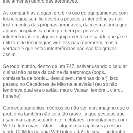
inicialmente) dentro das aeronaves.
As companhias alegam proibir o uso de equipamentos com
tecnologias sem fio devido a possíveis interferências nos
instrumentos das próprias aeronaves, da mesma forma que
alguns hospitais também proibem por possíveis
interferências em alguns equipamentos de saúde que já se
utilizam de tecnologias wireless para operarem, mas a
verdade é que estas interferências não são tão graves
assim.
Se todo mundo, dentro de um 747, estiver usando o celular,
o sinal não passa da cabine da aeromoça (oops...
comissária de bordo... desculpem, meninas do ar). Isso
passou no Caçadores de Mito na televisão! (eu só não
lembrava qual era o avião, mas o Valsani lembra... claro..
hehehe).
Com equipamentos médicos eu não sei, mas imagino que o
problema também não seja tão grave, já que pessoas que
usam marcapasso podem ter celulares, computadores com
WIFI e tudo mais... Aliás.... alguns marcapassos já estão
vindo COM tecnologia WIFI integrada! Ou seja... no trouble