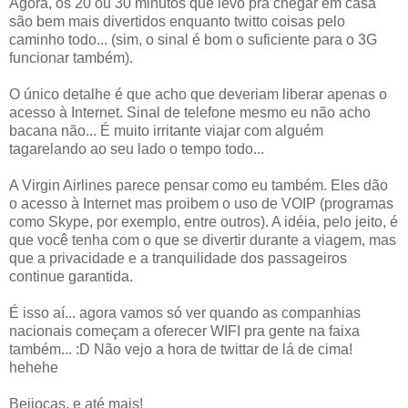
Agora, os 20 ou 30 minutos que levo pra chegar em casa
são bem mais divertidos enquanto twitto coisas pelo
caminho todo... (sim, o sinal é bom o suficiente para o 3G
funcionar também).
O único detalhe é que acho que deveriam liberar apenas o
acesso à Internet. Sinal de telefone mesmo eu não acho
bacana não... É muito irritante viajar com alguém
tagarelando ao seu lado o tempo todo...
A Virgin Airlines parece pensar como eu também. Eles dão
o acesso à Internet mas proibem o uso de VOIP (programas
como Skype, por exemplo, entre outros). A idéia, pelo jeito, é
que você tenha com o que se divertir durante a viagem, mas
que a privacidade e a tranquilidade dos passageiros
continue garantida.
É isso aí... agora vamos só ver quando as companhias
nacionais começam a oferecer WIFI pra gente na faixa
também... :D Não vejo a hora de twittar de lá de cima!
hehehe
Beijocas, e até mais!