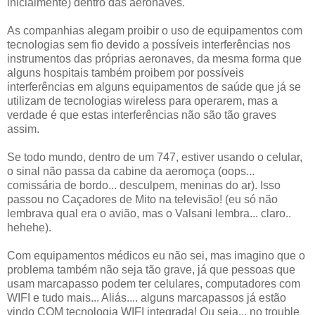
inicialmente) dentro das aeronaves.
As companhias alegam proibir o uso de equipamentos com
tecnologias sem fio devido a possíveis interferências nos
instrumentos das próprias aeronaves, da mesma forma que
alguns hospitais também proibem por possíveis
interferências em alguns equipamentos de saúde que já se
utilizam de tecnologias wireless para operarem, mas a
verdade é que estas interferências não são tão graves
assim.
Se todo mundo, dentro de um 747, estiver usando o celular,
o sinal não passa da cabine da aeromoça (oops...
comissária de bordo... desculpem, meninas do ar). Isso
passou no Caçadores de Mito na televisão! (eu só não
lembrava qual era o avião, mas o Valsani lembra... claro..
hehehe).
Com equipamentos médicos eu não sei, mas imagino que o
problema também não seja tão grave, já que pessoas que
usam marcapasso podem ter celulares, computadores com
WIFI e tudo mais... Aliás.... alguns marcapassos já estão
vindo COM tecnologia WIFI integrada! Ou seja... no trouble