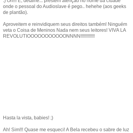
:) Oh!!! E, detalhe... prestem atenção no nome da cidade
onde o pessoal do Audioslave é pego.. hehehe (aos geeks
de plantão).
Aproveitem e reinvidiquem seus direitos também! Ninguém
veta o Coisa de Meninos Nada nem seus leitores! VIVA LA
REVOLUTIOOOOOOOOOOONNNN!!!!!!!!!!!!
Hasta la vista, babies! ;)
Ah! Sim!!! Quase me esqueci! A Bela recebeu o sabre de luz