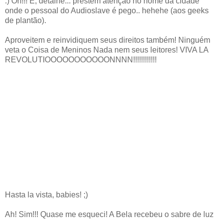
:) Oh!!! E, detalhe... prestem atenção no nome da cidade
onde o pessoal do Audioslave é pego.. hehehe (aos geeks
de plantão).
Aproveitem e reinvidiquem seus direitos também! Ninguém
veta o Coisa de Meninos Nada nem seus leitores! VIVA LA
REVOLUTIOOOOOOOOOOONNNN!!!!!!!!!!!!
Hasta la vista, babies! ;)
Ah! Sim!!! Quase me esqueci! A Bela recebeu o sabre de luz