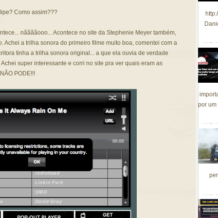
 clipe? Como assim???
http
Dani
ntece... nããããooo... Acontece no site da Stephenie Meyer também,
o. Achei a trilha sonora do primeiro filme muito boa, comentei com a
itora tinha a trilha sonora original... a que ela ouvia de verdade
Achei super interessante e corri no site pra ver quais eram as
o NÃO PODE!!!
import
por um 
per