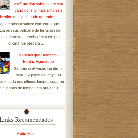
você precisa saber sobre seu
carro do jeito mais simples e
ivertido que você pode aprender
ga de passar sufoco com carro que
zia os seus bolsos e de ter crises de
co sempre que precisa levar ele pra
oficina! Se prepara ...
Meninas que Detonam -
Beatriz Figueiredo
Sim sim sim! Vocês leu direito
sim! :D A piloto de Indy 300
omentada nos últimos tempos separou
inutinhos do tempo dela pra dar u...
Links Recomendados
Vadio Amor