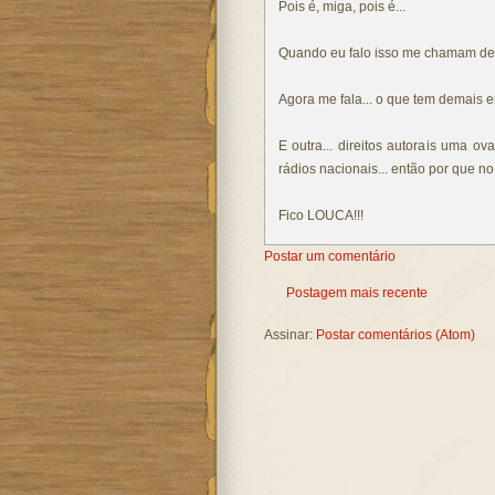
Pois é, miga, pois é...
Quando eu falo isso me chamam de 
Agora me fala... o que tem demais e
E outra... direitos autorais uma o
rádios nacionais... então por que 
Fico LOUCA!!!
Postar um comentário
Postagem mais recente
Assinar:
Postar comentários (Atom)