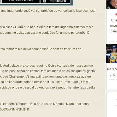
ltimo lugar onde você vai ser proibido de ver coisas e isso acontece!
d
Che
esva
r o clipe? Claro que não! Sempre tem um lugar mais democrático
pâni
so, quem me deixou acessar o conteúdo foi um site português. O
 como também me deixa compartilhá-lo sem as frescuras do
pe do Audioslave pra colocar aqui no Coisa (cortesia do nosso amigo
mais c
ítulo do post, afinal de contas, tem um monte de coisas que eu gosto,
uns m
Dodge Challenger V8 maravilhoso, tem uma das músicas que eu
 de liberdade tratado neste post... ou seja.. tem tudo! :) Oh!!! E,
a cidade onde o pessoal do Audioslave é pego.. hehehe (aos geeks
itos também! Ninguém veta o Coisa de Meninos Nada nem seus
OOONNNN!!!!!!!!!!!!