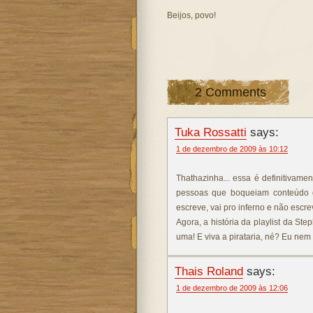
Beijos, povo!
2 Comments
Tuka Rossatti
says:
1 de dezembro de 2009 às 10:12
Thathazinha... essa é definitivame
pessoas que boqueiam conteúdo d
escreve, vai pro inferno e não escr
Agora, a história da playlist da St
uma! E viva a pirataria, né? Eu nem 
Thais Roland
says:
1 de dezembro de 2009 às 12:06