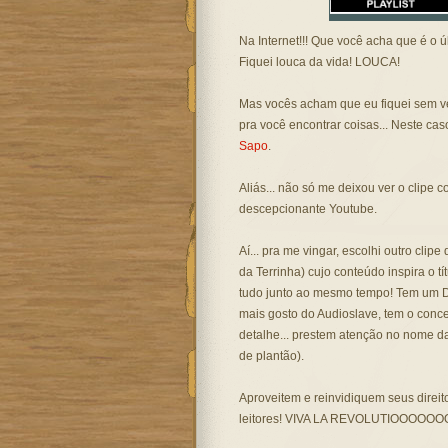
Na Internet!!! Que você acha que é o ú
Fiquei louca da vida! LOUCA!
Mas vocês acham que eu fiquei sem ve
pra você encontrar coisas... Neste ca
Sapo
.
Aliás... não só me deixou ver o clipe
descepcionante Youtube.
Aí... pra me vingar, escolhi outro cli
da Terrinha) cujo conteúdo inspira o t
tudo junto ao mesmo tempo! Tem um 
mais gosto do Audioslave, tem o conceito
detalhe... prestem atenção no nome d
de plantão).
Aproveitem e reinvidiquem seus dire
leitores! VIVA LA REVOLUTIOOOOOOOO