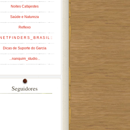
Noites Cafajestes
Saúde e Natureza
Reflexo
 N E T F I N D E R S _ B R A S I L ::
Dicas de Suporte do Garcia
...nanquim_studio...
Seguidores