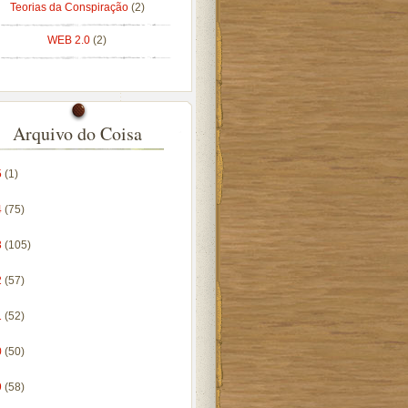
Teorias da Conspiração
(2)
WEB 2.0
(2)
Arquivo do Coisa
5
(1)
4
(75)
3
(105)
2
(57)
1
(52)
0
(50)
9
(58)