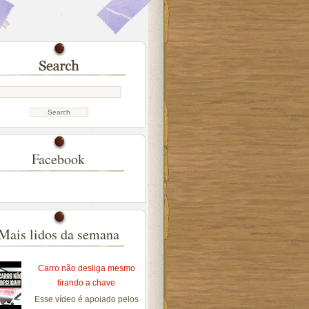
Facebook
Mais lidos da semana
Carro não desliga mesmo
tirando a chave
Esse vídeo é apoiado pelos