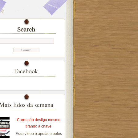
Facebook
Mais lidos da semana
Carro não desliga mesmo
tirando a chave
Esse vídeo é apoiado pelos