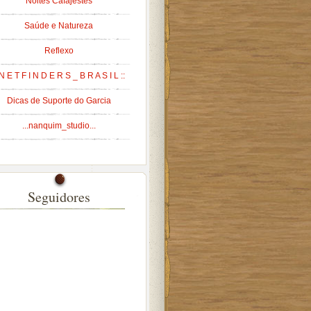
Noites Cafajestes
Saúde e Natureza
Reflexo
 N E T F I N D E R S _ B R A S I L ::
Dicas de Suporte do Garcia
...nanquim_studio...
Seguidores