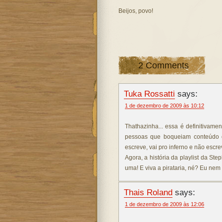
Beijos, povo!
2 Comments
Tuka Rossatti
says:
1 de dezembro de 2009 às 10:12
Thathazinha... essa é definitivame
pessoas que boqueiam conteúdo d
escreve, vai pro inferno e não escr
Agora, a história da playlist da St
uma! E viva a pirataria, né? Eu nem 
Thais Roland
says:
1 de dezembro de 2009 às 12:06