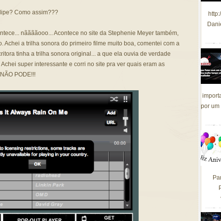
 clipe? Como assim???
http
Dani
ntece... nããããooo... Acontece no site da Stephenie Meyer também,
o. Achei a trilha sonora do primeiro filme muito boa, comentei com a
itora tinha a trilha sonora original... a que ela ouvia de verdade
Achei super interessante e corri no site pra ver quais eram as
o NÃO PODE!!!
import
por um 
Pa