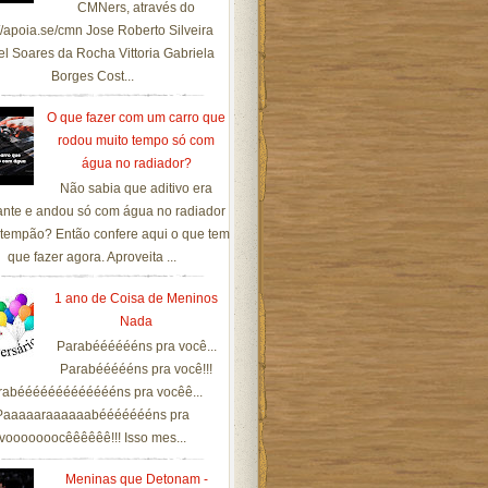
CMNers, através do
://apoia.se/cmn Jose Roberto Silveira
el Soares da Rocha Vittoria Gabriela
Borges Cost...
O que fazer com um carro que
rodou muito tempo só com
água no radiador?
Não sabia que aditivo era
ante e andou só com água no radiador
tempão? Então confere aqui o que tem
que fazer agora. Aproveita ...
1 ano de Coisa de Meninos
Nada
Parabééééééns pra você...
Parabéééééns pra você!!!
rabéééééééééééééns pra vocêê...
Paaaaaraaaaaabéééééééns pra
vooooooocêêêêêê!!! Isso mes...
Meninas que Detonam -