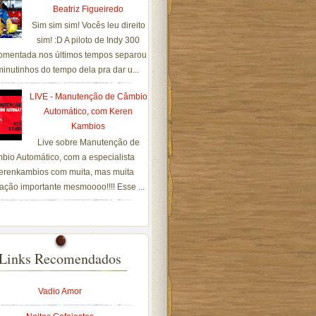
Beatriz Figueiredo
Sim sim sim! Vocês leu direito
sim! :D A piloto de Indy 300
omentada nos últimos tempos separou
inutinhos do tempo dela pra dar u...
LIVE - Manutenção de Câmbio
Automático, com Keren
Kambios
Live sobre Manutenção de
bio Automático, com a especialista
renkambios com muita, mas muita
ação importante mesmoooo!!!! Esse ...
Links Recomendados
Vadio Amor