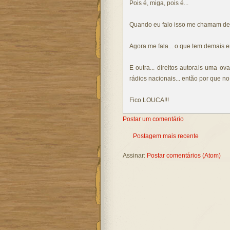
Pois é, miga, pois é...
Quando eu falo isso me chamam de 
Agora me fala... o que tem demais e
E outra... direitos autorais uma o
rádios nacionais... então por que 
Fico LOUCA!!!
Postar um comentário
Postagem mais recente
Assinar:
Postar comentários (Atom)