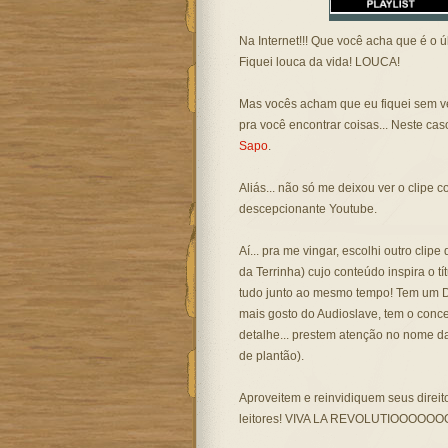
Na Internet!!! Que você acha que é o ú
Fiquei louca da vida! LOUCA!
Mas vocês acham que eu fiquei sem ve
pra você encontrar coisas... Neste ca
Sapo
.
Aliás... não só me deixou ver o clipe
descepcionante Youtube.
Aí... pra me vingar, escolhi outro cli
da Terrinha) cujo conteúdo inspira o t
tudo junto ao mesmo tempo! Tem um 
mais gosto do Audioslave, tem o conceito
detalhe... prestem atenção no nome d
de plantão).
Aproveitem e reinvidiquem seus dire
leitores! VIVA LA REVOLUTIOOOOOOOO