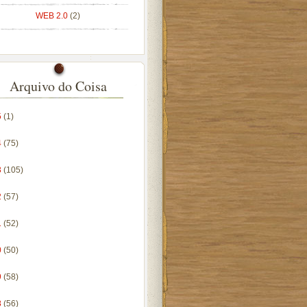
WEB 2.0
(2)
Arquivo do Coisa
5
(1)
4
(75)
3
(105)
2
(57)
1
(52)
0
(50)
9
(58)
8
(56)