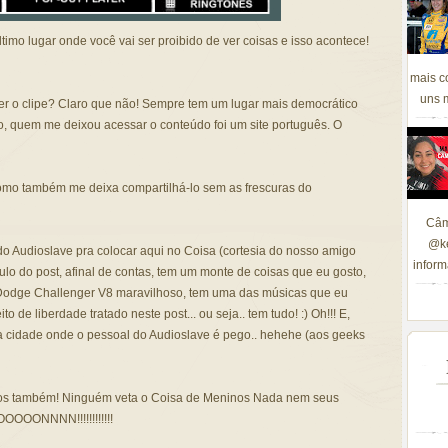
ltimo lugar onde você vai ser proibido de ver coisas e isso acontece!
mais c
uns m
r o clipe? Claro que não! Sempre tem um lugar mais democrático
so, quem me deixou acessar o conteúdo foi um site português. O
 como também me deixa compartilhá-lo sem as frescuras do
Câm
@ke
pe do Audioslave pra colocar aqui no Coisa (cortesia do nosso amigo
inform
ítulo do post, afinal de contas, tem um monte de coisas que eu gosto,
Dodge Challenger V8 maravilhoso, tem uma das músicas que eu
 de liberdade tratado neste post... ou seja.. tem tudo! :) Oh!!! E,
a cidade onde o pessoal do Audioslave é pego.. hehehe (aos geeks
itos também! Ninguém veta o Coisa de Meninos Nada nem seus
OOONNNN!!!!!!!!!!!!