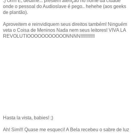
:) Oh!!! E, detalhe... prestem atenção no nome da cidade
onde o pessoal do Audioslave é pego.. hehehe (aos geeks
de plantão).
Aproveitem e reinvidiquem seus direitos também! Ninguém
veta o Coisa de Meninos Nada nem seus leitores! VIVA LA
REVOLUTIOOOOOOOOOOONNNN!!!!!!!!!!!!
Hasta la vista, babies! ;)
Ah! Sim!!! Quase me esqueci! A Bela recebeu o sabre de luz