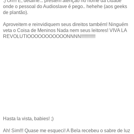
:) Oh!!! E, detalhe... prestem atenção no nome da cidade
onde o pessoal do Audioslave é pego.. hehehe (aos geeks
de plantão).
Aproveitem e reinvidiquem seus direitos também! Ninguém
veta o Coisa de Meninos Nada nem seus leitores! VIVA LA
REVOLUTIOOOOOOOOOOONNNN!!!!!!!!!!!!
Hasta la vista, babies! ;)
Ah! Sim!!! Quase me esqueci! A Bela recebeu o sabre de luz